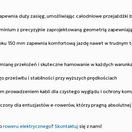
pewnia duży zasięg, umożliwiając całodniowe przejażdżki 
uminium z precyzyjnie zaprojektowaną geometrią zapewniają
skoku 150 mm zapewnia komfortową jazdę nawet w trudnym te
mianę przełożeń i skuteczne hamowanie w każdych warunk
 prześwitu i stabilności przy wyższych prędkościach
znym prowadzeniem kabli dla czystego wyglądu i ochrony k
czony dla entuzjastów e-rowerów, którzy pragną absolutne
go
roweru elektrycznego
?
Skontaktuj
się z nami!