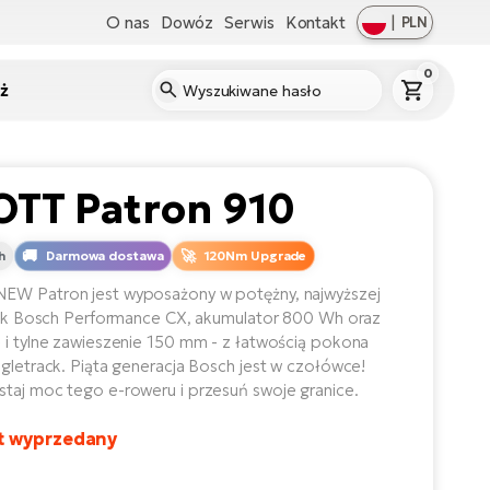
O nas
Dowóz
Serwis
Kontakt
|
PLN
0
ż
OTT Patron 910
h
Darmowa dostawa
120Nm Upgrade
EW Patron jest wyposażony w potężny, najwyższej
lnik Bosch Performance CX, akumulator 800 Wh oraz
 i tylne zawieszenie 150 mm - z łatwością pokona
ngletrack. Piąta generacja Bosch jest w czołówce!
taj moc tego e-roweru i przesuń swoje granice.
t wyprzedany