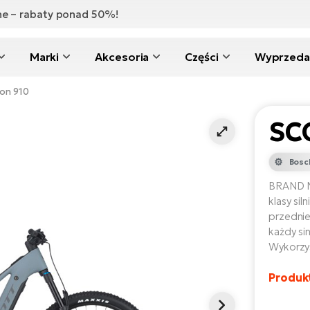
zne – rabaty ponad 50%!
Marki
Akcesoria
Części
Wyprzeda
on 910
SC
Bosc
BRAND N
klasy si
przednie
każdy si
Wykorzys
Produk