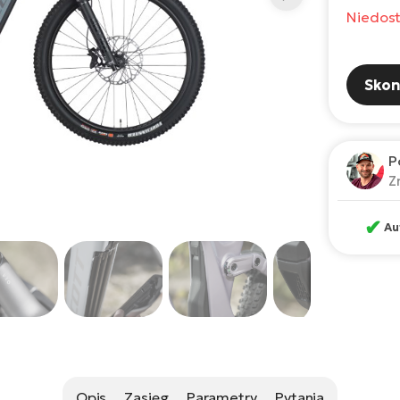
Niedos
Skon
P
Z
✔
Au
Opis
Zasięg
Parametry
Pytania