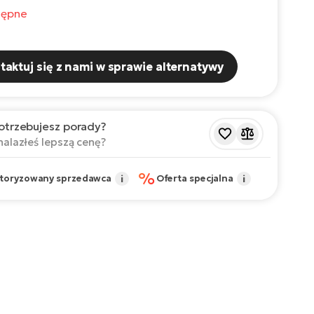
tępne
taktuj się z nami w sprawie alternatywy
otrzebujesz porady?
nalazłeś lepszą cenę?
%
toryzowany sprzedawca
i
Oferta specjalna
i