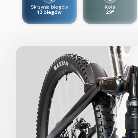
Skrzynia biegów
Koła
12 biegów
29"