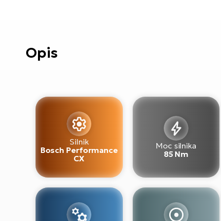
Opis
Silnik
Moc silnika
Bosch Performance
85 Nm
CX