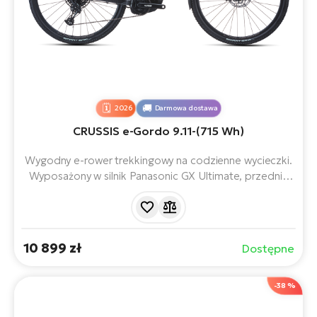
2026
Darmowa dostawa
CRUSSIS e-Gordo 9.11-(715 Wh)
Wygodny e-rower trekkingowy na codzienne wycieczki.
Wyposażony w silnik Panasonic GX Ultimate, przednie
zawieszenie 65 mm, 12-biegową przerzutkę i hamulce
hydrauliczne. Bateria 715 Wh zapewnia zasięg do 170
km. Nadaje się do jazdy po asfalcie i nieutwardzonych
drogach.
10 899 zł
Dostępne
-38 %