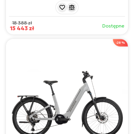
zawieszonej ramy z najwyższą wydajnością. Dzięki
niezwykle mocnemu silnikowi Bosch CX 5. generacji o
momencie obrotowym 100 Nm i akumulatorowi o dużej
pojemności 800 Wh z łatwością pokonają Państwo
18 388 zł
Dostępne
nawet najdłuższe trasy.
15 443 zł
-28 %