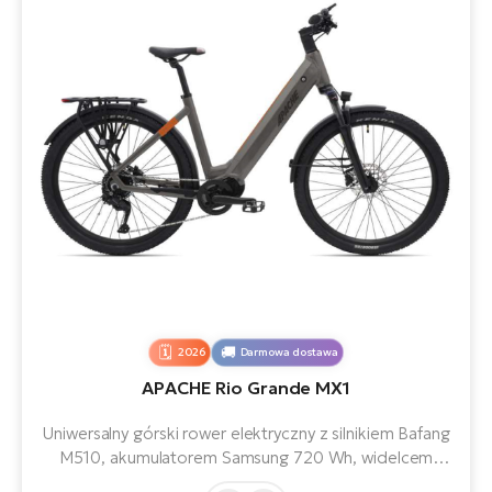
2026
Darmowa dostawa
APACHE Rio Grande MX1
Uniwersalny górski rower elektryczny z silnikiem Bafang
M510, akumulatorem Samsung 720 Wh, widelcem
pneumatycznym SR Suntour X1 Air 100 mm i 11-biegową