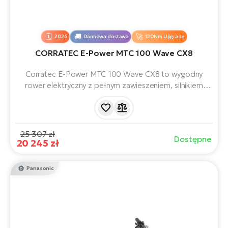
2026
Darmowa dostawa
120Nm Upgrade
CORRATEC E-Power MTC 100 Wave CX8
Corratec E-Power MTC 100 Wave CX8 to wygodny
rower elektryczny z pełnym zawieszeniem, silnikiem
Bosch Performance Line CX o niskim rozruchu i
akumulatorem 800 Wh.
25 307 zł
Dostępne
20 245 zł
Panasonic