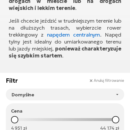
drogach w mieście lub na drogach
ro
e-
ro
wiejskich i lekkim terenie
.
Gi
Ak
Ca
Jeśli chcecie jeździć w trudniejszym terenie lub
E-
TE
e-
na dłuższych trasach, wybierzcie rower
ro
ro
trekkingowy z
napędem centralnym
. Napęd
Bu
Go
tylny jest idealny do umiarkowanego terenu
R2
E-
lub jazdy miejskiej,
ponieważ charakteryzuje
Ca
się szybkim startem
.
Pe
E-
Rę
ro
Filtr
Anuluj filtrowanie
Po
Te
ro
E-
Ba
ro
ro
Ke
Cena
T
E-
To
Co
4 951
zł
44 174
zł