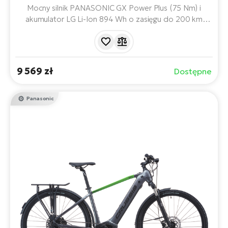
Mocny silnik PANASONIC GX Power Plus (75 Nm) i
akumulator LG Li-Ion 894 Wh o zasięgu do 200 km
sprawiają, że ten e-rower jest idealnym wyborem na
długie trasy, trudny teren i wielodniowe wycieczki. Dzięki
amortyzowanemu widelcowi, hydraulicznym hamulcom i
niezawodnym oponom zyskają Państwo komfort i
9 569 zł
Dostępne
pewność na każdym kilometrze.
Panasonic