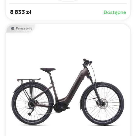
amortyzowanemu widelcowi, hamulcom hydraulicznym i
wytrzymałym oponom poradzi sobie nawet w
8 833 zł
Dostępne
najtrudniejszym terenie i zapewni komfortową jazdę w
każdej sytuacji.
Panasonic