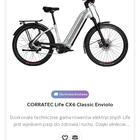
Darmowa dostawa
CORRATEC Life CX6 Classic Enviolo
Doskonała technicznie gama rowerów elektrycznych Life
jest wynikiem pasji do zdrowia i ruchu. Dzięki silnikowi
BOSCH Performance Line CX, baterii 625 Wh i
przerzutce w piaście Enviolo zapewnia niezrównaną