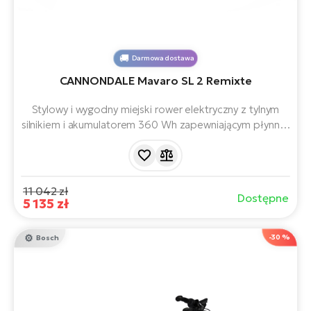
Darmowa dostawa
CANNONDALE Mavaro SL 2 Remixte
Stylowy i wygodny miejski rower elektryczny z tylnym
silnikiem i akumulatorem 360 Wh zapewniającym płynną i
niezawodną jazdę. Idealny do codziennych dojazdów
do pracy dzięki obniżonemu wejściu i wygodnej
konstrukcji. Posiada praktyczne funkcje, takie jak
oświetlenie, błotniki i bagażnik.
11 042 zł
Dostępne
5 135 zł
-30 %
Bosch