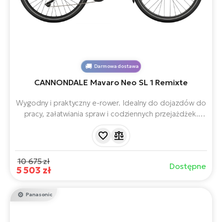
Darmowa dostawa
CANNONDALE Mavaro Neo SL 1 Remixte
Wygodny i praktyczny e-rower. Idealny do dojazdów do
pracy, załatwiania spraw i codziennych przejażdżek.
Wyposażony w mocny tylny silnik Bafang, akumulator
360 Wh, 8-biegową przekładnię microSHIFT Acolyte,
lekką aluminiową ramę i hydrauliczne hamulce tarczowe
Tektro HD-275.
10 675 zł
Dostępne
5 503 zł
Panasonic