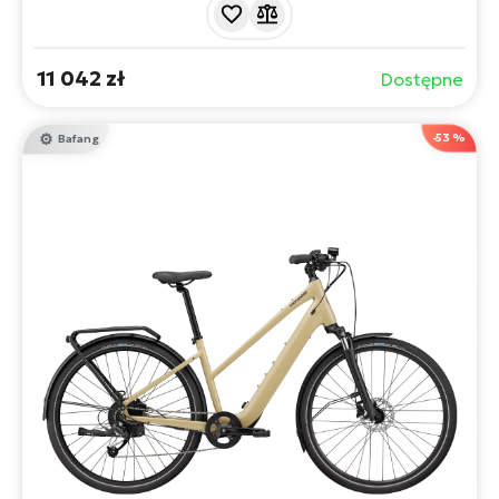
grupą osprzętu Shimano Cues.
11 042 zł
Dostępne
-53 %
Bafang