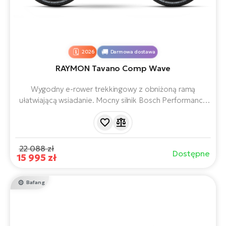
2026
Darmowa dostawa
RAYMON Tavano Comp Wave
Wygodny e-rower trekkingowy z obniżoną ramą
ułatwiającą wsiadanie. Mocny silnik Bosch Performance
Line PX, zintegrowany akumulator 800 Wh i wygodna
geometria zapewniają płynną jazdę w mieście, na
ścieżkach rowerowych i podczas dłuższych wycieczek.
22 088 zł
Dostępne
15 995 zł
Bafang