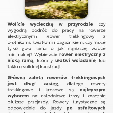
D
Sa
Wy
E-
ko
Tr
i 
ro
Se
e-
Le
Si
Tu
Fo
Wolicie wycieczkę w przyrodzie
czy
Ko
Sk
e-
wygodną podróż do pracy na rowerze
Po
e-
ro
E-
elektrycznym? Rower trekkingowy z
ro
Ka
błotnikami, światłami i bagażnikiem, czy może
SU
Sil
Ap
tylko goła rama o jak najniższej wadze
ro
Ch
minimalnej? Wybierzcie
rower elektryczny z
Cz
E-
Le
niską ramą
, która y
ułatwi wsiadanie
, lub
za
ro
Na
e-
takio o solidnej konstrucji.
AV
Ro
ko
ro
Ma
ro
Główną zaletą rowerów trekkingowych
Da
jest długi zasięg
, dlatego rowery
E-
Ma
e-
trekkingowe i krosowe są
najlepszym
ro
sy
ro
wyborem
na całodniowe trasy i znacznie
4E
Fi
dłuższe przejazdy. Rowery turystyczne są
Gr
odpowiednie do jazdy
po asfaltowych
E-
Za
e-