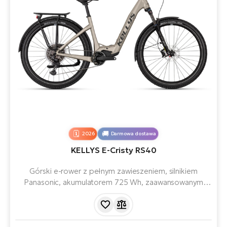
2026
Darmowa dostawa
KELLYS E-Cristy RS40
Górski e-rower z pełnym zawieszeniem, silnikiem
Panasonic, akumulatorem 725 Wh, zaawansowanym
zawieszeniem i nowoczesną technologią. Mullet -
połączenie kół 29" i 27,5". Z zasięgiem do 180 km.
Gotowy na każdą przygodę. Poradzi sobie w
najtrudniejszym terenie.