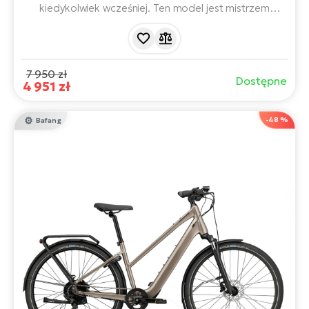
kiedykolwiek wcześniej. Ten model jest mistrzem
lekkości. Dzięki tylnemu silnikowi Mivice M070,
akumulatorowi 360 Wh i wadze zaledwie 16 kg, oferuje
zasięg do 100 km.
7 950 zł
Dostępne
4 951 zł
-48 %
Bafang