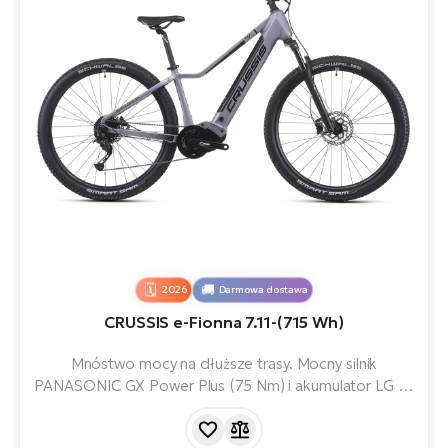
2026
Darmowa dostawa
CRUSSIS e-Fionna 7.11-(715 Wh)
Mnóstwo mocy na dłuższe trasy. Mocny silnik
PANASONIC GX Power Plus (75 Nm) i akumulator LG Li-
Ion 715 Wh o zasięgu do 170 km zapewniają temu
rowerowi elektrycznemu doskonałe osiągi. Dzięki