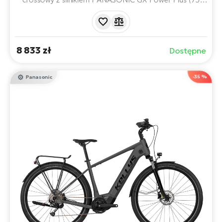
Nm) i akumulatorem o zasięgu do 170 km. Dzięki
wszechstronnemu wyposażeniu i wygodnej geometrii
idealnie nadaje się zarówno na ścieżki rowerowe, jak i
polne lub leśne szlaki.
8 833 zł
Dostępne
-35 %
Panasonic