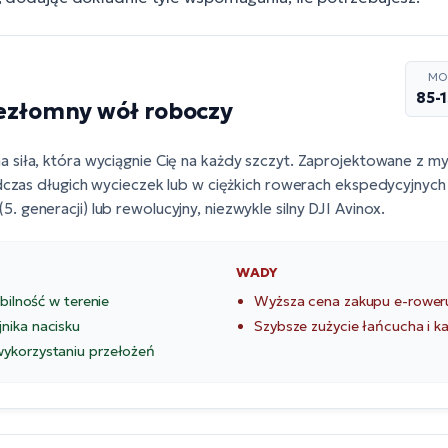
MO
85-
iezłomny wół roboczy
a siła, która wyciągnie Cię na każdy szczyt. Zaprojektowane z 
dczas długich wycieczek lub w ciężkich rowerach ekspedycyjnych 
5. generacji)
lub rewolucyjny, niezwykle silny
DJI Avinox
.
WADY
abilność w terenie
Wyższa cena zakupu e-rower
nika nacisku
Szybsze zużycie łańcucha i k
wykorzystaniu przełożeń