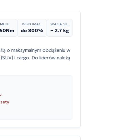
MENT
WSPOMAG.
WAGA SIL.
150Nm
do 800%
~ 2.7 kg
myślą o maksymalnym obciążeniu w
(SUV) i cargo. Do liderów należą
u
asety