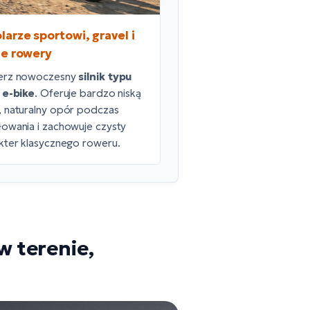
larze sportowi, gravel i
ie rowery
erz nowoczesny
silnik typu
 e-bike
. Oferuje bardzo niską
 naturalny opór podczas
owania i zachowuje czysty
kter klasycznego roweru.
w terenie,