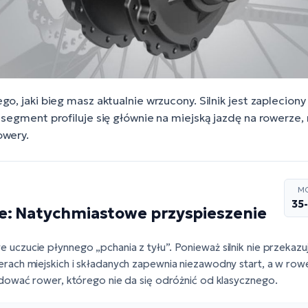
go, jaki bieg masz aktualnie wrzucony. Silnik jest zaplecio
 segment profiluje się głównie na miejską jazdę na rowerze,
owery.
M
35
ście: Natychmiastowe przyspieszenie
uczucie płynnego „pchania z tyłu”. Ponieważ silnik nie przekazu
ch miejskich i składanych zapewnia niezawodny start, a w rowe
ować rower, którego nie da się odróżnić od klasycznego.