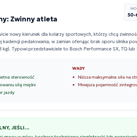
MO
50
ny: Zwinny atleta
cie nowy kierunek dla kolarzy sportowych, którzy chcą zwinnoś
adencji pedałowania, w zamian oferując brak oporu silnika po
8 kg). Typowi przedstawiciele to
Bosch Performance SX
, TQ lub
WADY
wietna sterowność
Niższa maksymalna siła na s
łowaniu siłą mięśni
Mniejsza pojemność zintegro
r jazdy
NY, JEŚLI...
j mocy w góry, kochasz techniczne singletracki lub przeciwn