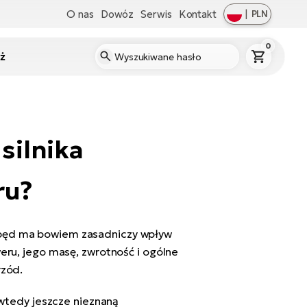
O nas
Dowóz
Serwis
Kontakt
|
PLN
0
ż
 silnika
ru?
Napęd ma bowiem zasadniczy wpływ
weru, jego masę, zwrotność i ogólne
rzód.
w wtedy jeszcze nieznaną