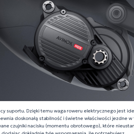
olicy suportu. Dzięki temu waga roweru elektrycznego jest i
zapewnia doskonałą stabilność i świetne właściwości jezdne
ne czujniki nacisku (momentu obrotowego), które nieustanni
t, dodając dokładnie tyle wspomagania, ile potrzebujesz.