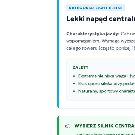
KATEGORIA: LIGHT E-BIKE
Lekki napęd central
Charakterystyka jazdy:
Całkowi
wspomaganiem. Wymaga wyższej k
całego roweru (często poniżej 1
ZALETY
Ekstremalnie niska waga i ś
Brak oporu silnika przy peda
Naturalny, sportowy charakte
👉
WYBIERZ SILNIK CENTRAL
...szukasz bezkompromisowe