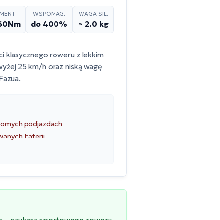
MENT
WSPOMAG.
WAGA SIL.
-60Nm
do 400%
~ 2.0 kg
ci klasycznego roweru z lekkim
wyżej 25 km/h oraz niską wagę
 Fazua.
tromych podjazdach
wanych baterii
ie – szukasz sportowego roweru