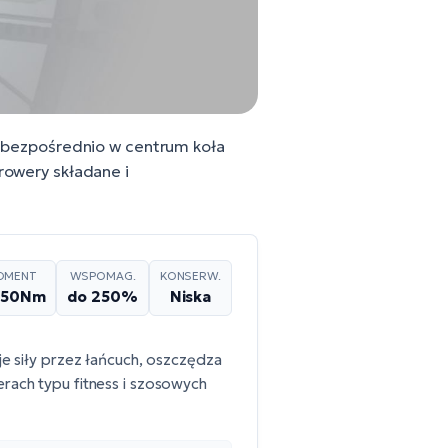
ny bezpośrednio w centrum koła
 rowery składane i
OMENT
WSPOMAG.
KONSERW.
-50Nm
do 250%
Niska
je siły przez łańcuch, oszczędza
rach typu fitness i szosowych