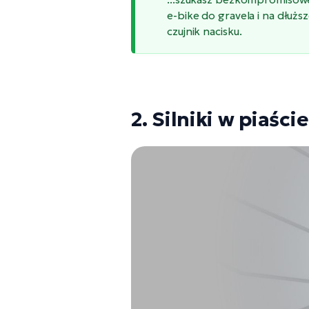
e-bike do gravela i na dłuż
czujnik nacisku.
2. Silniki w piaśc