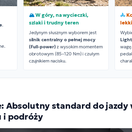
🏔️
W góry, na wycieczki,
🚴
Ko
szlaki i trudny teren
lekk
ie
.
Jedynym słusznym wyborem jest
Wybi
silnik centralny o pełnej mocy
Light
ne.
(Full-power)
z wysokim momentem
wagę,
obrotowym (85–120 Nm) i czułym
pedał
czujnikiem nacisku.
chara
ne: Absolutny standard do jazdy 
 i podróży