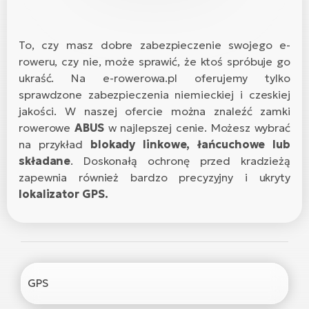
D
Sa
Wy
E-
ko
Tr
i 
ro
Se
e-
Le
To, czy masz dobre zabezpieczenie swojego e-
Si
Tu
Fo
roweru, czy nie, może sprawić, że ktoś spróbuje go
Ko
Sk
e-
ukraść. Na e-rowerowa.pl oferujemy tylko
Po
e-
ro
E-
sprawdzone zabezpieczenia niemieckiej i czeskiej
ro
jakości. W naszej ofercie można znaleźć zamki
Ka
SU
Sil
Ap
rowerowe
ABUS
w najlepszej cenie. Możesz wybrać
ro
Ch
na przykład
blokady linkowe, łańcuchowe lub
Cz
E-
składane
. Doskonałą ochronę przed kradzieżą
Le
za
ro
Na
zapewnia również bardzo precyzyjny i ukryty
e-
AV
Ro
ko
lokalizator GPS.
ro
Ma
ro
Da
E-
Ma
e-
ro
sy
ro
4E
Fi
GPS
Gr
E-
Za
e-