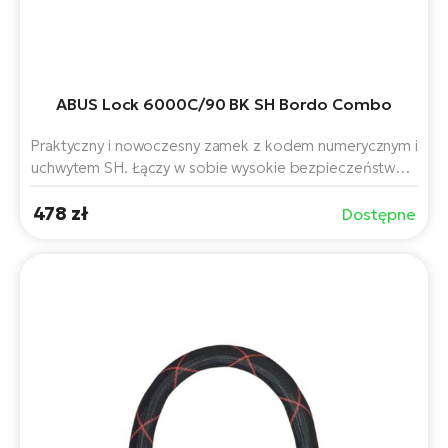
ABUS Lock 6000C/90 BK SH Bordo Combo
Praktyczny i nowoczesny zamek z kodem numerycznym i
uchwytem SH. Łączy w sobie wysokie bezpieczeństwo z
maksymalną wygodą. Zamek składa się z sześciu prętów
478 zł
z hartowanej stali o średnicy 5 mm, które są połączone
Dostępne
specjalnymi nitami odpornymi na wiercenie.