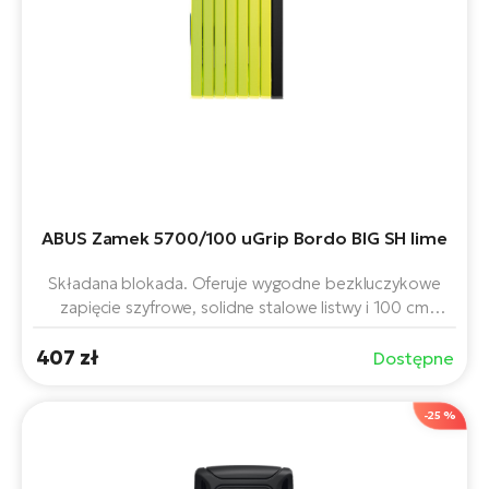
ABUS Zamek 5700/100 uGrip Bordo BIG SH lime
Składana blokada. Oferuje wygodne bezkluczykowe
zapięcie szyfrowe, solidne stalowe listwy i 100 cm
długości dla elastycznego zabezpieczenia roweru lub
407 zł
roweru elektrycznego. Poręczny uchwyt SH ułatwia
Dostępne
mocowanie do ramy, a limonkowa konstrukcja zwiększa
widoczność i styl.
-25 %