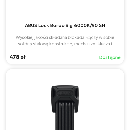
ABUS Lock Bordo Big 6000K/90 SH
Wysokiej jakości składana blokada. Łączy w sobie
solidną stalową konstrukcję, mechanizm klucza i
praktyczny uchwyt SH do niezawodnego blokowania
478 zł
roweru lub roweru elektrycznego. Długość 90 cm
Dostępne
pozwala na elastyczne użytkowanie, idealne do
codziennego zabezpieczenia w mieście i na
wycieczkach.