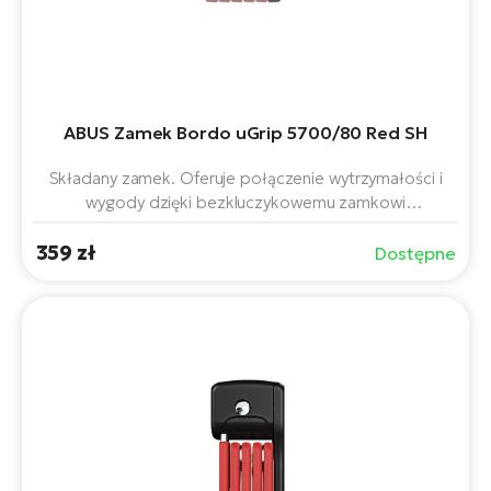
ABUS Zamek Bordo uGrip 5700/80 Red SH
Składany zamek. Oferuje połączenie wytrzymałości i
wygody dzięki bezkluczykowemu zamkowi
numerycznemu i elastycznej długości 80 cm. Solidne
359 zł
stalowe listwy i praktyczny uchwyt SH zapewniają
Dostępne
niezawodne zabezpieczenie roweru lub roweru
elektrycznego w mieście i podczas wycieczek.