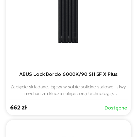
ABUS Lock Bordo 6000K/90 SH SF X Plus
Zapięcie składane. Łączy w sobie solidne stalowe listwy,
mechanizm klucza i ulepszoną technologię
zabezpieczeń SF X Plus dla maksymalnej ochrony
662 zł
Państwa roweru lub roweru elektrycznego. Długość 90
Dostępne
cm zapewnia elastyczne mocowanie, a dzięki
poręcznemu uchwytowi SH blokada jest zawsze pod
ręką.