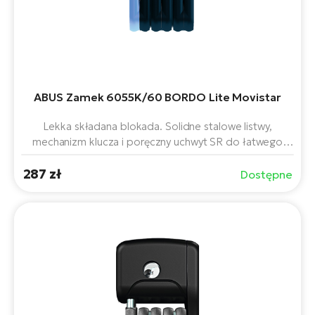
ABUS Zamek 6055K/60 BORDO Lite Movistar
Lekka składana blokada. Solidne stalowe listwy,
mechanizm klucza i poręczny uchwyt SR do łatwego
mocowania do ramy roweru. Dzięki długości 60 cm
287 zł
zapewnia elastyczne zabezpieczenie roweru lub roweru
Dostępne
elektrycznego. Stylowy design Movistar nada Państwa
rowerowi oryginalny wygląd.