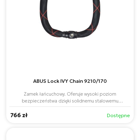
ABUS Lock IVY Chain 9210/170
Zamek łańcuchowy. Oferuje wysoki poziom
bezpieczeństwa dzięki solidnemu stalowemu
łańcuchowi i wysokiej jakości zamkowi cylindrycznemu.
766 zł
Długość 170 cm umożliwia elastyczne mocowanie
Dostępne
roweru lub roweru elektrycznego do słupków, stojaków
lub innych stałych obiektów. Tekstylna osłona chroni
lakier ramy przed uszkodzeniem.