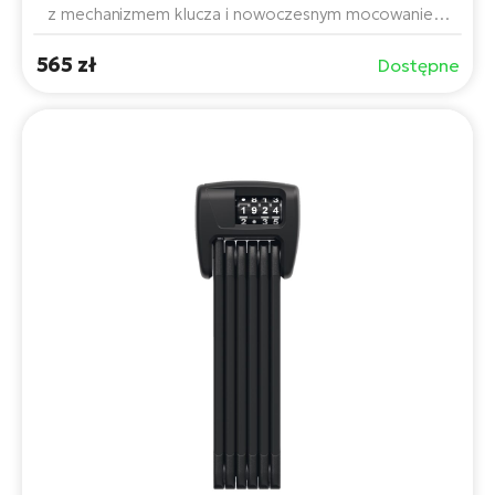
z mechanizmem klucza i nowoczesnym mocowaniem
magnetycznym kompatybilnym z systemami Fidlock i
565 zł
MonkeyLink. Dzięki długości 90 cm i wytrzymałej
Dostępne
stalowej konstrukcji idealnie nadaje się do rowerów
elektrycznych i klasycznych w użytku miejskim i
rekreacyjnym.