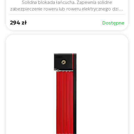
Solidna blokada łańcucha. Zapewnia solidne
zabezpieczenie roweru lub roweru elektrycznego dzięki
solidnym stalowym ogniwom, wysokiej jakości
294 zł
mechanizmowi cylindrycznemu i osłonie z tkaniny
Dostępne
chroniącej lakier. Praktyczna długość 85 cm jest idealna
do codziennego użytku w mieście i na wycieczkach.