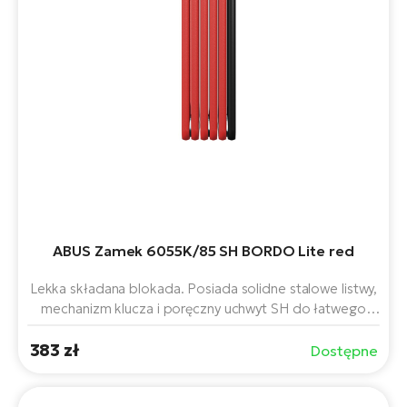
ABUS Zamek 6055K/85 SH BORDO Lite red
Lekka składana blokada. Posiada solidne stalowe listwy,
mechanizm klucza i poręczny uchwyt SH do łatwego
mocowania do ramy roweru. Dzięki długości 85 cm
383 zł
zapewnia elastyczne zabezpieczenie roweru lub roweru
Dostępne
elektrycznego do stojaków lub stałych obiektów. Lekka
konstrukcja nie staje się uciążliwa podczas jazdy.