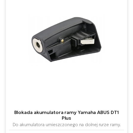
si
E-
GP
ro
lo
Te
E-
ro
S
E-
ro
Ri
E-
ro
Sa
Blokada akumulatora ramy Yamaha ABUS DT1
Cr
Plus
Do akumulatora umieszczonego na dolnej rurze ramy.
E-