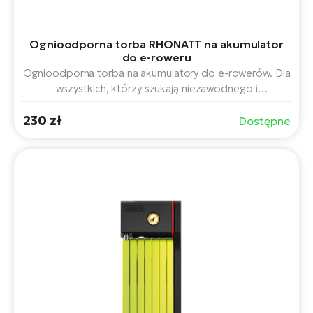
Ognioodporna torba RHONATT na akumulator
do e-roweru
Ognioodporna torba na akumulatory do e-rowerów. Dla
wszystkich, którzy szukają niezawodnego i
bezpiecznego rozwiązania do transportu i ładowania
230 zł
akumulatorów. Ta torba zapewni Państwu maksymalne
Dostępne
bezpieczeństwo i spokój ducha podczas ładowania i
obsługi akumulatora roweru elektrycznego.