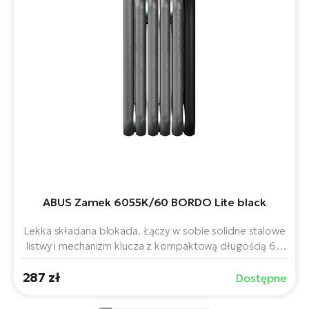
ABUS Zamek 6055K/60 BORDO Lite black
Lekka składana blokada. Łączy w sobie solidne stalowe
listwy i mechanizm klucza z kompaktową długością 60
cm dla elastycznego zabezpieczenia roweru lub roweru
287 zł
elektrycznego. Poręczny uchwyt SR ułatwia montaż na
Dostępne
ramie, a czarne wykończenie zapewnia nowoczesny i
wszechstronny design.