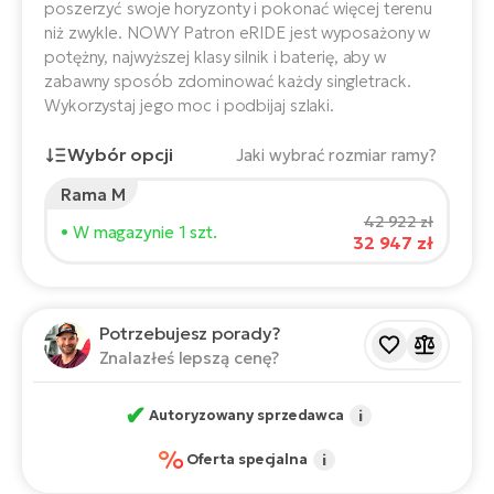
ro
poszerzyć swoje horyzonty i pokonać więcej terenu
e-
ro
Gi
niż zwykle. NOWY Patron eRIDE jest wyposażony w
potężny, najwyższej klasy silnik i baterię, aby w
Ak
Ca
E-
zabawny sposób zdominować każdy singletrack.
TE
e-
Wykorzystaj jego moc i podbijaj szlaki.
ro
ro
Bu
Go
Wybór opcji
Jaki wybrać rozmiar ramy?
R2
E-
Rama M
Ca
Wzrost rowerzysty:
165
cm
Pe
42 922 zł
• W magazynie 1 szt.
32 947 zł
150
210
E-
Rę
ro
Po
Zalecany rozmiar
*
:
17 - 18" (M)
Te
Potrzebujesz porady?
ro
*Podane wartości są orientacyjne.
E-
Znalazłeś lepszą cenę?
Ba
ro
ro
Ke
✔
Autoryzowany sprzedawca
i
T
%
E-
Oferta specjalna
i
To
Co