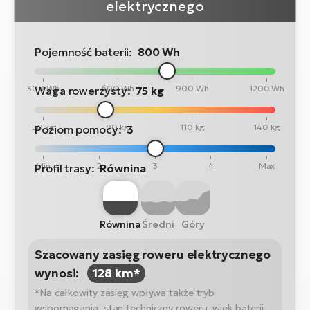
elektrycznego
Pojemność baterii:
800 Wh
300 Wh
600 Wh
900 Wh
1200 Wh
Waga rowerzysty:
75 kg
50 kg
80 kg
110 kg
140 kg
Poziom pomocy:
3
Min
2
3
4
Max
Profil trasy:
Równina
Równina
Średni
Góry
Szacowany zasięg roweru elektrycznego
wynosi:
128 km*
*Na całkowity zasięg wpływa także tryb
wspomagania, stan techniczny roweru, wiek baterii,