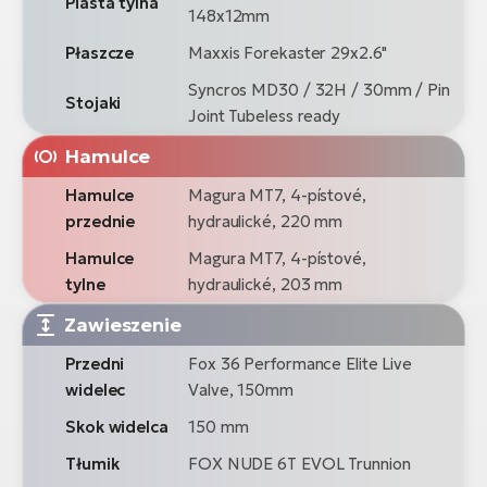
Piasta tylna
148x12mm
Płaszcze
Maxxis Forekaster 29x2.6"
Syncros MD30 / 32H / 30mm / Pin
Stojaki
Joint Tubeless ready
Hamulce
Hamulce
Magura MT7, 4-pístové,
przednie
hydraulické, 220 mm
Hamulce
Magura MT7, 4-pístové,
tylne
hydraulické, 203 mm
Zawieszenie
Przedni
Fox 36 Performance Elite Live
widelec
Valve, 150mm
Skok widelca
150 mm
Tłumik
FOX NUDE 6T EVOL Trunnion