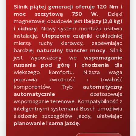
Silnik piątej generacji oferuje 120 Nm i
moc szczytową 750 W
. Dzięki
magnezowej obudowie jest
lżejszy (2,8 kg)
i cichszy
. Nowy system montażu ułatwia
instalację.
Ulepszone czujniki
dokładniej
mierzą ruchy kierowcy, zapewniając
bardziej
naturalny transfer mocy
. Silnik
jest wyposażony we
wspomaganie
ruszania pod górę i chodzenia
dla
większego komfortu. Niższa waga
poprawia zwrotność i trwałość
komponentów. Tryb
automatyczny
automatycznie
dostosowuje
wspomaganie terenowe. Kompatybilność z
inteligentnymi systemami Bosch umożliwia
śledzenie szczegółów jazdy, ułatwiając
planowanie i samą jazdę
.