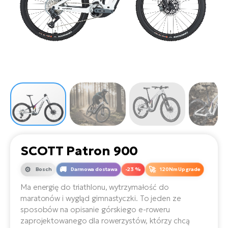
D
Sa
Wy
E-
ko
Tr
i 
ro
Se
e-
Le
Si
Tu
Fo
Ko
Sk
e-
Po
e-
ro
E-
ro
Ka
SU
Sil
Ap
ro
Ch
Cz
E-
Le
za
ro
Na
e-
AV
Ro
ko
ro
SCOTT Patron 900
Ma
ro
Da
Bosch
Darmowa dostawa
-23 %
120Nm Upgrade
E-
Ma
e-
ro
sy
Ma energię do triathlonu, wytrzymałość do
ro
4E
maratonów i wygląd gimnastyczki. To jeden ze
Fi
sposobów na opisanie górskiego e-roweru
Gr
E-
zaprojektowanego dla rowerzystów, którzy chcą
Za
e-