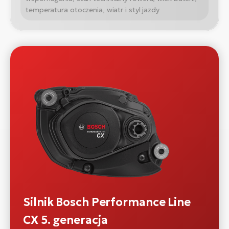
temperatura otoczenia, wiatr i styl jazdy
Silnik Bosch Performance Line
CX 5. generacja