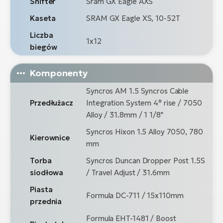
Shifter
Sram GX Eagle AXS
Kaseta
SRAM GX Eagle XS, 10-52T
Liczba
1x12
biegów
Komponenty
Syncros AM 1.5 Syncros Cable
Przedłużacz
Integration System 4° rise / 7050
Alloy / 31.8mm / 1 1/8"
Syncros Hixon 1.5 Alloy 7050, 780
Kierownice
mm
Torba
Syncros Duncan Dropper Post 1.5S
siodłowa
/ Travel Adjust / 31.6mm
Piasta
Formula DC-711 / 15x110mm
przednia
Formula EHT-1481 / Boost