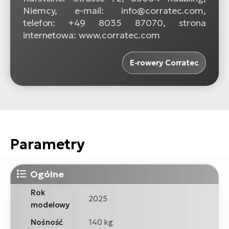
Niemcy, e-mail: info@corratec.com,
telefon: +49 8035 87070, strona
internetowa: www.corratec.com
E-rowery Corratec
Parametry
Ogólne
Rok
2025
modelowy
Nośność
140 kg