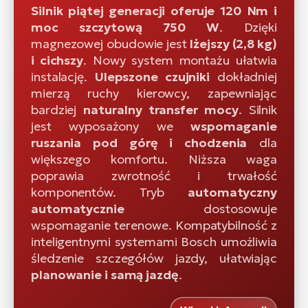
Silnik piątej generacji oferuje 120 Nm i
moc szczytową 750 W
. Dzięki
magnezowej obudowie jest
lżejszy (2,8 kg)
i cichszy
. Nowy system montażu ułatwia
instalację.
Ulepszone czujniki
dokładniej
mierzą ruchy kierowcy, zapewniając
bardziej
naturalny transfer mocy
. Silnik
jest wyposażony we
wspomaganie
ruszania pod górę i chodzenia
dla
większego komfortu. Niższa waga
poprawia zwrotność i trwałość
komponentów. Tryb
automatyczny
automatycznie
dostosowuje
wspomaganie terenowe. Kompatybilność z
inteligentnymi systemami Bosch umożliwia
śledzenie szczegółów jazdy, ułatwiając
planowanie i samą jazdę
.