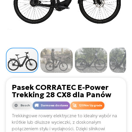
D
Sa
Wy
E-
ko
Tr
i 
ro
Se
e-
Le
Si
Tu
Fo
Ko
Sk
e-
Po
e-
ro
E-
ro
Ka
SU
Sil
Ap
ro
Ch
Cz
E-
Le
za
ro
Na
e-
AV
Ro
ko
ro
Pasek CORRATEC E-Power
Ma
ro
Trekking 28 CX8 dla Panów
Da
E-
Ma
e-
ro
Bosch
Darmowa dostawa
120Nm Upgrade
sy
ro
4E
Fi
Trekkingowe rowery elektryczne to idealny wybór na
krótkie lub dłuższe wycieczki, z doskonałym
Gr
E-
Za
połączeniem stylu i wydajności. Dzięki silnikowi
e-