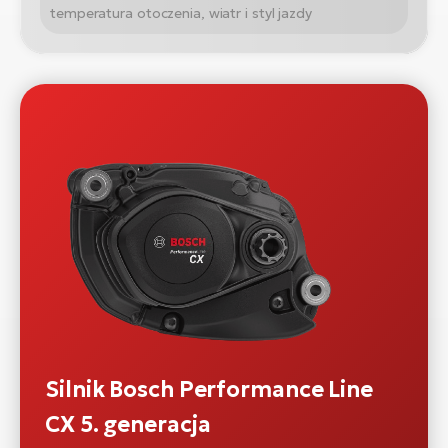
temperatura otoczenia, wiatr i styl jazdy
Silnik Bosch Performance Line
CX 5. generacja