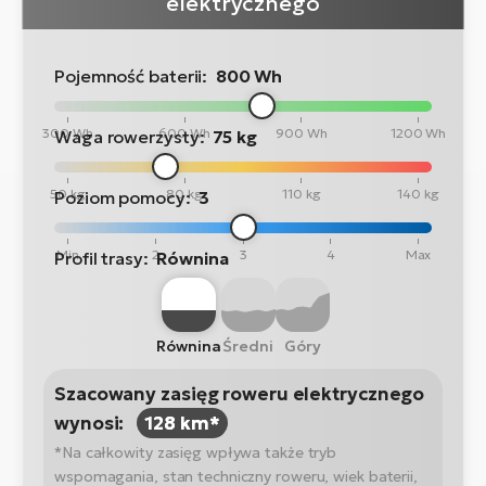
elektrycznego
Pojemność baterii:
800 Wh
300 Wh
600 Wh
900 Wh
1200 Wh
Waga rowerzysty:
75 kg
50 kg
80 kg
110 kg
140 kg
Poziom pomocy:
3
Min
2
3
4
Max
Profil trasy:
Równina
Równina
Średni
Góry
Szacowany zasięg roweru elektrycznego
wynosi:
128 km*
*Na całkowity zasięg wpływa także tryb
wspomagania, stan techniczny roweru, wiek baterii,