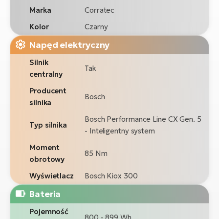
Marka
Corratec
Kolor
Czarny
Napęd elektryczny
Silnik
Tak
centralny
Producent
Bosch
silnika
Bosch Performance Line CX Gen. 5
Typ silnika
- Inteligentny system
Moment
85 Nm
obrotowy
Wyświetlacz
Bosch Kiox 300
Bateria
Pojemność
800 - 899 Wh