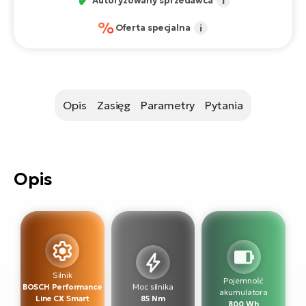
✔
Autoryzowany sprzedawca
i
si
E-
%
Oferta specjalna
i
GP
ro
lo
Te
E-
ro
Opis
Zasięg
Parametry
Pytania
S
E-
ro
Opis
Ri
E-
ro
Sa
Cr
Silnik
Pojemność
BOSCH Performance
Moc silnika
E-
akumulatora
Line CX Smart
85 Nm
800 Wh