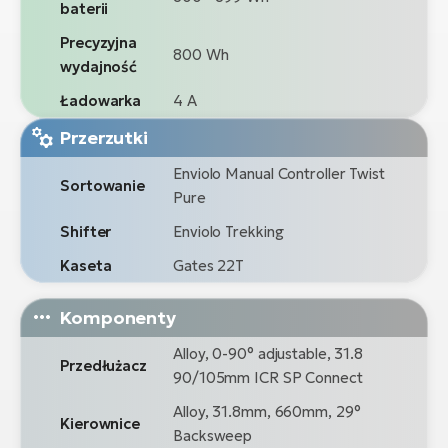
baterii
Precyzyjna
800 Wh
wydajność
Ładowarka
4 A
Przerzutki
Enviolo Manual Controller Twist
Sortowanie
Pure
Shifter
Enviolo Trekking
Kaseta
Gates 22T
Komponenty
Alloy, 0-90° adjustable, 31.8
Przedłużacz
90/105mm ICR SP Connect
Alloy, 31.8mm, 660mm, 29°
Kierownice
Backsweep