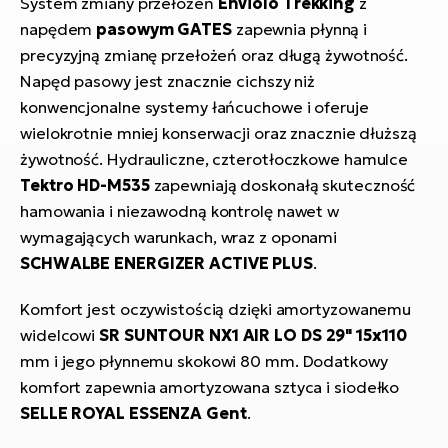
System zmiany przełożeń
Enviolo Trekking
z
napędem
pasowym GATES
zapewnia płynną i
precyzyjną zmianę przełożeń oraz długą żywotność.
Napęd pasowy jest znacznie cichszy niż
konwencjonalne systemy łańcuchowe i oferuje
wielokrotnie mniej konserwacji oraz znacznie dłuższą
żywotność. Hydrauliczne, czterotłoczkowe hamulce
Tektro HD-M535
zapewniają doskonałą skuteczność
hamowania i niezawodną kontrolę nawet w
wymagających warunkach, wraz z oponami
SCHWALBE ENERGIZER ACTIVE PLUS
.
Komfort jest oczywistością dzięki amortyzowanemu
widelcowi
SR SUNTOUR NX1 AIR LO DS 29" 15x110
mm i jego płynnemu skokowi 80 mm. Dodatkowy
komfort zapewnia amortyzowana sztyca i siodełko
SELLE ROYAL ESSENZA Gent
.