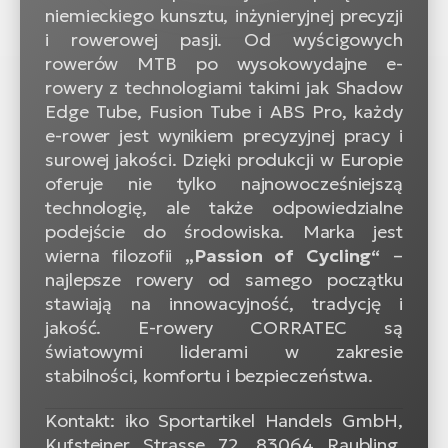
niemieckiego kunsztu, inżynieryjnej precyzji
i rowerowej pasji. Od wyścigowych
rowerów MTB po wysokowydajne e-
rowery z technologiami takimi jak Shadow
Edge Tube, Fusion Tube i ABS Pro, każdy
e-rower jest wynikiem precyzyjnej pracy i
surowej jakości. Dzięki produkcji w Europie
oferuje nie tylko najnowocześniejszą
technologię, ale także odpowiedzialne
podejście do środowiska. Marka jest
wierna filozofii
„Passion of Cycling“
–
najlepsze rowery od samego początku
stawiają na innowacyjność, tradycję i
jakość. E-rowery CORRATEC są
światowymi liderami w zakresie
stabilności, komfortu i bezpieczeństwa.
Kontakt: iko Sportartikel Handels GmbH,
Kufsteiner Strasse 72, 83064 Raubling,