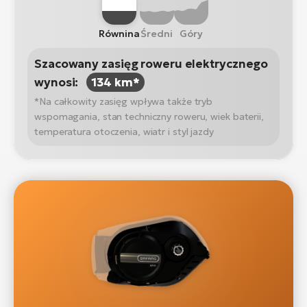
Równina
Średni
Góry
Szacowany zasięg roweru elektrycznego
wynosi:
134 km*
*Na całkowity zasięg wpływa także tryb
wspomagania, stan techniczny roweru, wiek baterii,
temperatura otoczenia, wiatr i styl jazdy