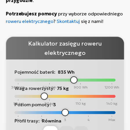
przygodzie
.
Potrzebujesz pomocy
przy wyborze odpowiedniego
roweru elektrycznego
?
Skontaktuj
się z nami!
Kalkulator zasięgu roweru
elektrycznego
Pojemność baterii:
835 Wh
300 Wh
600 Wh
900 Wh
1200 Wh
Waga rowerzysty:
75 kg
50 kg
80 kg
110 kg
140 kg
Poziom pomocy:
3
Min
2
3
4
Max
Profil trasy:
Równina