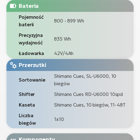
Bateria
Pojemność
800 - 899 Wh
baterii
Precyzyjna
835 Wh
wydajność
Ładowarka
42V/4Ah
Przerzutki
Shimano Cues, SL-U6000, 10
Sortowanie
biegów
Shifter
Shimano Cues RD-U6000 10spd
Kaseta
Shimano Cues, 10 biegów, 11-48T
Liczba
1x10
biegów
Komponenty