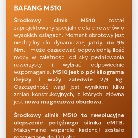
BAFANG M510
Środkowy silnik M510
został
zaprojektowany specjalnie dla e-rowerów o
wysokich osiągach. Moment obrotowy jest
niezbędny do dynamicznej jazdy,
do 95
Nm
, i może oszacować odpowiednią ilość
mocy w zależności od siły pedałowania
rowerzysty i wybrać odpowiednie
wspomaganie.
M510 jest o pół kilograma
lżejszy i waży zaledwie 2,9 kg
.
Oszczędność wagi jest wynikiem kilku
zmian konstrukcyjnych, z których główną
jest
nowa magnezowa obudowa
.
Środkowy silnik M510 to rewolucyjne
ulepszenie potężnego silnika eMTB.
Maksymalne wsparcie kadencji zostało
rozszerzone do 120 obr.