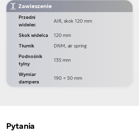
Zawieszenie
Przedni
AIR, skok 120 mm
widelec
Skok widelca
120 mm
Tłumik
DNM, air spring
Podnośnik
135 mm
tylny
Wymiar
190 × 50 mm
dampera
Pytania