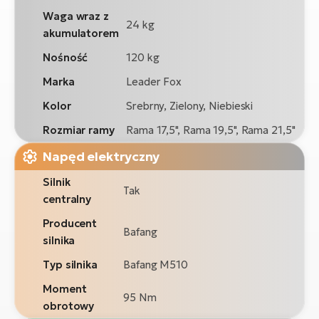
Waga wraz z
24 kg
akumulatorem
Nośność
120 kg
Marka
Leader Fox
Kolor
Srebrny, Zielony, Niebieski
Rozmiar ramy
Rama 17,5", Rama 19,5", Rama 21,5"
Napęd elektryczny
Silnik
Tak
centralny
Producent
Bafang
silnika
Typ silnika
Bafang M510
Moment
95 Nm
obrotowy