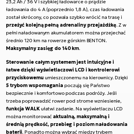
23,2 Ah / 36 V i szybkiej ładowarce o prądzie
ładowania do 4 A (poprzednio 1,8 A), czas ładowania
został skrócony, co pozwala szybko wrócić na trasę i
przeżyć kolejną pełną adrenaliny przejażdżkę
. Z w
pełni naładowanym akumulatorem można przejechać
średnio 120 km na rowerze górskim BENTON.
Maksymalny zasięg do 140 km
.
Sterowanie całym systemem jest intuicyjne i
łatwe dzięki wyświetlaczowi LCD i kontrolerowi
przyciskowemu
umieszczonemu na kierownicy. Dzięki
5 trybom wspomagania
poczują się Państwo
bezpiecznie i komfortowo podczas podróży. Jeśli
trzeba poprowadzić rower pod strome wzniesienie,
funkcja WALK
ułatwi zadanie. Na wyświetlaczu LCD
można monitorować
aktualną, maksymalną i
średnią prędkość, przebieg i poziom naładowania
baterii
. Ponadto można wybrać między trybem