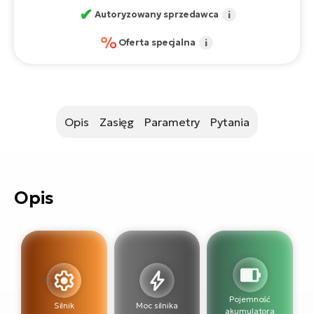
si
✔
Autoryzowany sprzedawca
i
E-
%
GP
ro
Oferta specjalna
i
lo
Te
E-
ro
Opis
Zasięg
Parametry
Pytania
S
E-
ro
Ri
Opis
E-
ro
Sa
Cr
E-
Pojemność
Silnik
Moc silnika
akumulatora