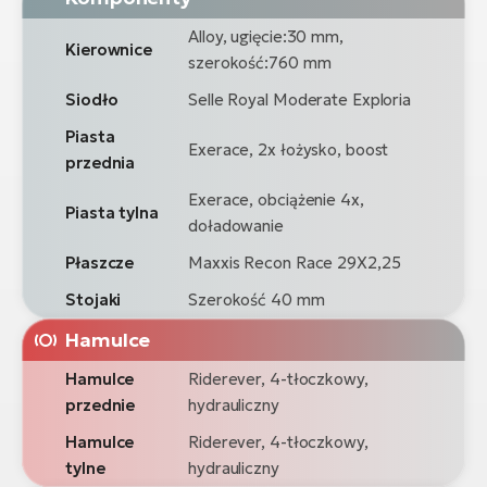
Alloy, ugięcie:30 mm,
Kierownice
szerokość:760 mm
Siodło
Selle Royal Moderate Exploria
Piasta
Exerace, 2x łożysko, boost
przednia
Exerace, obciążenie 4x,
Piasta tylna
doładowanie
Płaszcze
Maxxis Recon Race 29X2,25
Stojaki
Szerokość 40 mm
Hamulce
Hamulce
Riderever, 4-tłoczkowy,
przednie
hydrauliczny
Hamulce
Riderever, 4-tłoczkowy,
tylne
hydrauliczny