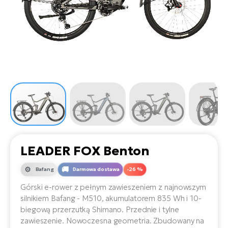
D
Sa
Wy
E-
ko
Tr
i 
ro
Se
e-
Le
Si
Tu
Fo
Ko
Sk
e-
Po
e-
ro
E-
ro
Ka
SU
Sil
Ap
ro
Ch
Cz
E-
Le
za
ro
Na
e-
AV
Ro
ko
ro
LEADER FOX Benton
Ma
ro
Da
Bafang
Darmowa dostawa
-26 %
E-
Ma
e-
ro
sy
Górski e-rower z pełnym zawieszeniem z najnowszym
ro
4E
silnikiem Bafang - M510, akumulatorem 835 Wh i 10-
Fi
biegową przerzutką Shimano. Przednie i tylne
Gr
E-
zawieszenie. Nowoczesna geometria. Zbudowany na
Za
e-