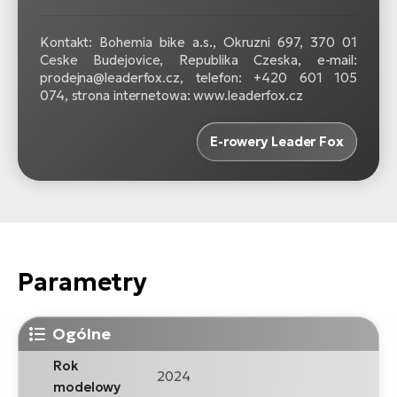
Kontakt: Bohemia bike a.s., Okruzni 697, 370 01
Ceske Budejovice, Republika Czeska, e-mail:
prodejna@leaderfox.cz, telefon: +420 601 105
074, strona internetowa: www.leaderfox.cz
E-rowery Leader Fox
Parametry
Ogólne
Rok
2024
modelowy