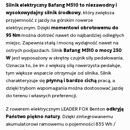
Silnik elektryczny Bafang M510 to niezawodny i
wysokowydajny silnik środkowy
, który zwiększa
przyjemność z jazdy na górskim rowerze
elektrycznym. Dzięki
momentowi obrotowemu do
95 Nm
można dotrzeć nawet do najbardziej odległych
miejsc. Zapewnia stałą i mocną wydajność nawet na
ostrych podjazdach. Silnik
Bafang M510 o mocy 250
W
jest wyposażony w skrętny czujnik siły pedałowania.
Oznacza to, że im z większą siłą rowerzysta pedałuje,
tym większe wsparcie otrzymuje od silnika. Silnik
charakteryzuje się
płynną i bardzo cichą
pracą, a
dzięki trybom wspomagania można dostosować jazdę
do terenu i własnych preferencji.
Z rowerem elektrycznym LEADER FOX Benton
odkryją
Państwo piękno natury
. Dzięki zintegrowanemu
akumulatorowi ramowemu o pojemności 835 Wh /