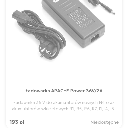
ro
Ra
E-
St
E-
A
E-
ro
BH
Bi
Ładowarka APACHE Power 36V/2A
E-
Mo
Ładowarka 36 V do akumulatorów nośnych N4 oraz
akumulatorów szkieletowych R1, R5, R6, R7, I1, I4, I5 i
E-
S2.
ro
193 zł
Niedostępne
W