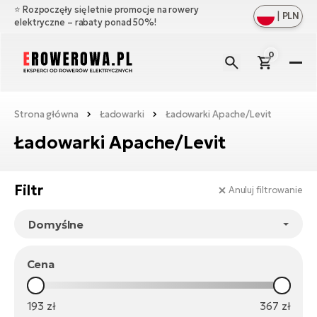
⭐️ Rozpoczęły się letnie promocje na rowery
|
PLN
elektryczne – rabaty ponad 50%!
0
E-
R
Zo
Ma
Strona główna
Ładowarki
Ładowarki Apache/Levit
ws
Ładowarki Apache/Levit
Zo
Ak
Ful
ws
su
Zo
Cz
Filtr
Anuluj filtrowanie
E-
ws
Gó
ro
Zo
W
e-
Oś
Cr
ws
ro
Bł
E-
Ba
Cena
O
Mi
ro
na
Ba
e-
Ła
Ag
193
zł
367
zł
ro