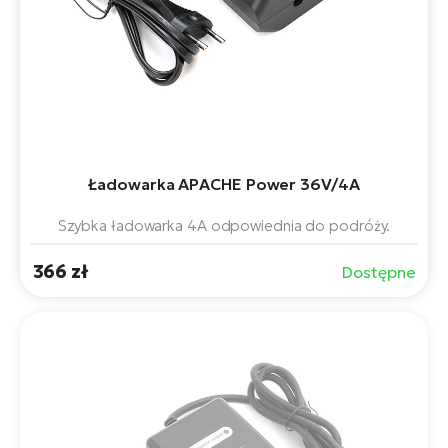
si
E-
GP
ro
lo
Te
E-
ro
S
Ładowarka APACHE Power 36V/4A
E-
Szybka ładowarka 4A odpowiednia do podróży.
ro
Ri
366 zł
Dostępne
E-
ro
Sa
Cr
E-