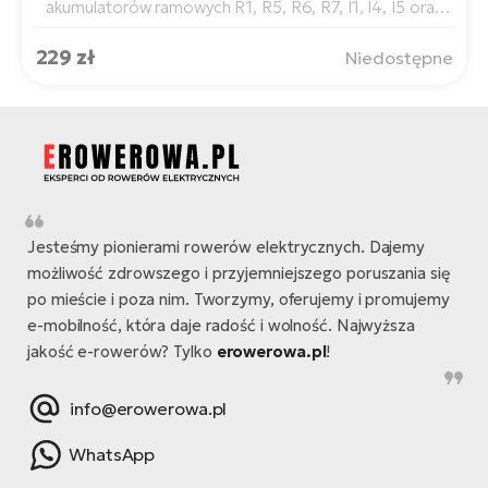
akumulatorów ramowych R1, R5, R6, R7, I1, I4, I5 oraz
akumulatorów kręgosłupowych S2.
229 zł
Niedostępne
Jesteśmy pionierami rowerów elektrycznych. Dajemy
możliwość zdrowszego i przyjemniejszego poruszania się
po mieście i poza nim. Tworzymy, oferujemy i promujemy
e-mobilność, która daje radość i wolność. Najwyższa
jakość e-rowerów? Tylko
erowerowa.pl
!
info@erowerowa.pl
WhatsApp