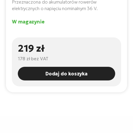
ro
Przeznaczona do akumulatorów rowerów
e-
ro
Gi
elektrycznych o napięciu nominalnym 36 V.
Ak
Ca
E-
W magazynie
TE
e-
ro
ro
Bu
Go
R2
219 zł
E-
Ca
Pe
178 zł
bez VAT
E-
Rę
Dodaj do koszyka
ro
Po
Te
ro
E-
Ba
ro
ro
Ke
T
E-
To
Co