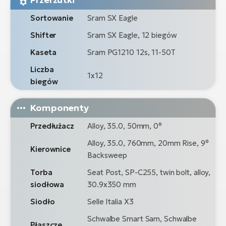
Sortowanie
Sram SX Eagle
Shifter
Sram SX Eagle, 12 biegów
Kaseta
Sram PG1210 12s, 11-50T
Liczba
1x12
biegów
Komponenty
Przedłużacz
Alloy, 35.0, 50mm, 0°
Alloy, 35.0, 760mm, 20mm Rise, 9°
Kierownice
Backsweep
Torba
Seat Post, SP-C255, twin bolt, alloy,
siodłowa
30.9x350 mm
Siodło
Selle Italia X3
Schwalbe Smart Sam, Schwalbe
Płaszcze