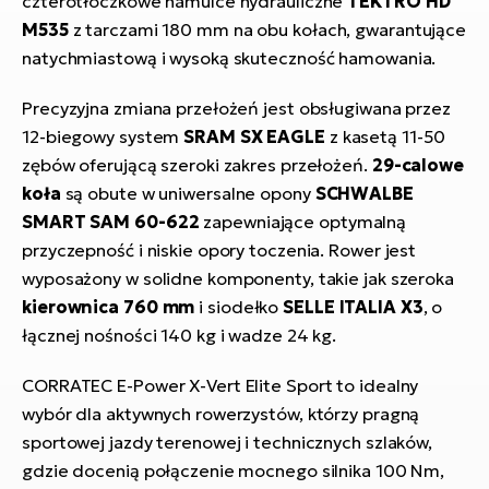
czterotłoczkowe hamulce hydrauliczne
TEKTRO HD
M535
z tarczami 180 mm na obu kołach, gwarantujące
natychmiastową i wysoką skuteczność hamowania.
Precyzyjna zmiana przełożeń jest obsługiwana przez
12-biegowy system
SRAM SX EAGLE
z kasetą 11-50
zębów oferującą szeroki zakres przełożeń.
29-calowe
koła
są obute w uniwersalne opony
SCHWALBE
SMART SAM 60-622
zapewniające optymalną
przyczepność i niskie opory toczenia. Rower jest
wyposażony w solidne komponenty, takie jak szeroka
kierownica 760 mm
i siodełko
SELLE ITALIA X3
, o
łącznej nośności 140 kg i wadze 24 kg.
CORRATEC E-Power X-Vert Elite Sport to idealny
wybór dla aktywnych rowerzystów, którzy pragną
sportowej jazdy terenowej i technicznych szlaków,
gdzie docenią połączenie mocnego silnika 100 Nm,