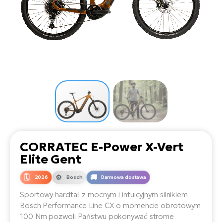
D
Sa
Wy
E-
ko
Tr
i 
ro
Se
e-
Le
Si
Tu
Fo
Ko
Sk
e-
Po
e-
ro
E-
ro
Ka
SU
Sil
Ap
ro
Ch
Cz
E-
Le
za
ro
Na
e-
AV
Ro
ko
ro
CORRATEC E-Power X-Vert
Ma
ro
Elite Gent
Da
E-
Ma
e-
ro
2026
Bosch
Darmowa dostawa
sy
ro
4E
Fi
Sportowy hardtail z mocnym i intuicyjnym silnikiem
Bosch Performance Line CX o momencie obrotowym
Gr
E-
Za
100 Nm pozwoli Państwu pokonywać strome
e-