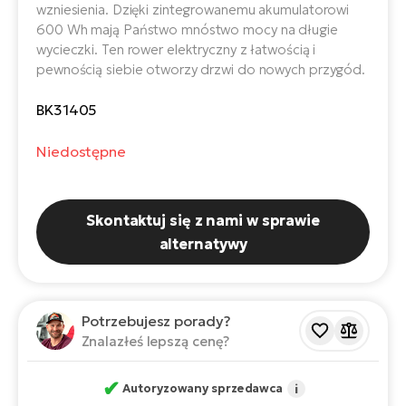
ro
wzniesienia. Dzięki zintegrowanemu akumulatorowi
e-
ro
Gi
600 Wh mają Państwo mnóstwo mocy na długie
wycieczki. Ten rower elektryczny z łatwością i
Ak
Ca
E-
pewnością siebie otworzy drzwi do nowych przygód.
TE
e-
ro
ro
Bu
BK31405
Go
R2
E-
Niedostępne
Ca
Pe
E-
Rę
Skontaktuj się z nami w sprawie
ro
alternatywy
Po
Te
ro
E-
Ba
ro
Potrzebujesz porady?
ro
Ke
Znalazłeś lepszą cenę?
T
E-
✔
Autoryzowany sprzedawca
i
To
Co