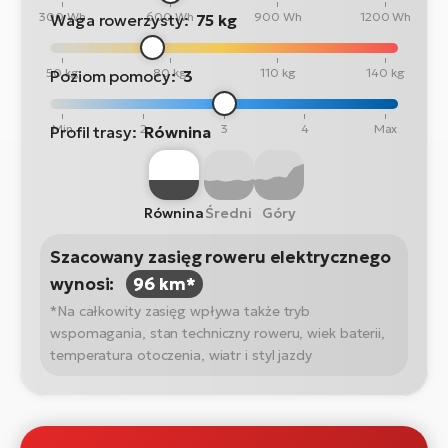
300 Wh
600 Wh
900 Wh
1200 Wh
Waga rowerzysty:
75 kg
50 kg
80 kg
110 kg
140 kg
Poziom pomocy:
3
Min
2
3
4
Max
Profil trasy:
Równina
Równina
Średni
Góry
Szacowany zasięg roweru elektrycznego
wynosi:
96 km*
*Na całkowity zasięg wpływa także tryb
wspomagania, stan techniczny roweru, wiek baterii,
temperatura otoczenia, wiatr i styl jazdy