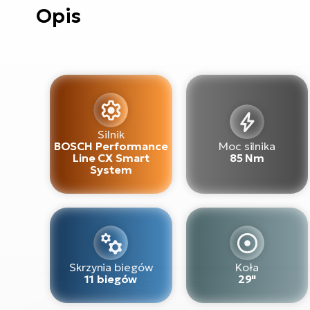
Opis
Silnik
BOSCH Performance
Moc silnika
Line CX Smart
85 Nm
System
Skrzynia biegów
Koła
11 biegów
29"