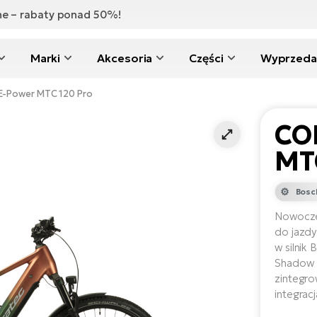
zne – rabaty ponad 50%!
Marki
Akcesoria
Części
Wyprzeda
-Power MTC 120 Pro
CO
MT
Bosc
Nowoczes
do jazdy
w silnik
Shadow E
zintegrow
integrac