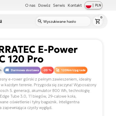
O nas
Dowóz
Serwis
Kontakt
|
PLN
0
ż
RRATEC E-Power
C 120 Pro
h
Darmowa dostawa
-20 %
120Nm Upgrade
ny e-rower górski z pełnym zawieszeniem, idealny
 w każdym terenie. Przygoda się zaczyna! Wyposażony
 Bosch 5. generacji, akumulator 800 Wh, technologię
dge Tube 3.0, 11 biegów, 29-calowe koła,
ane oświetlenie i tylny bagażnik. Inteligentna
ja zapewniająca czysty wygląd.