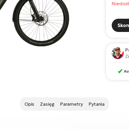
Niedos
Skon
P
Z
✔
Au
Opis
Zasięg
Parametry
Pytania