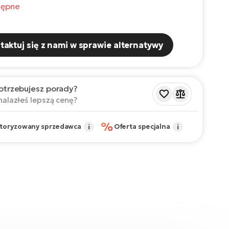
tępne
taktuj się z nami w sprawie alternatywy
otrzebujesz porady?
nalazłeś lepszą cenę?
%
toryzowany sprzedawca
i
Oferta specjalna
i