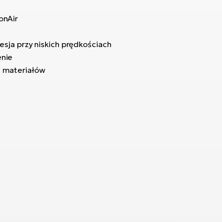
onAir
esja przy niskich prędkościach
enie
 materiałów