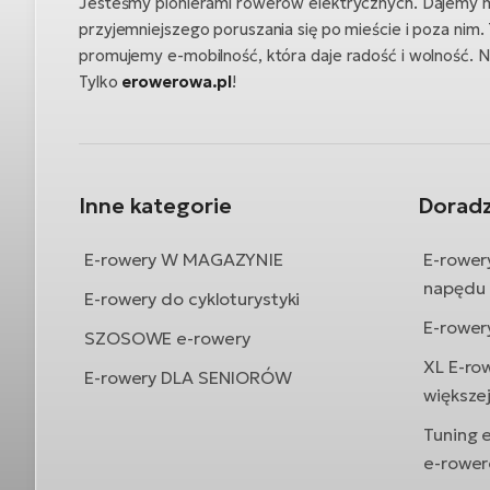
Jesteśmy pionierami rowerów elektrycznych. Dajemy 
przyjemniejszego poruszania się po mieście i poza nim.
promujemy e-mobilność, która daje radość i wolność. 
Tylko
erowerowa.pl
!
Inne kategorie
Dorad
E-rowery W MAGAZYNIE
E-rower
napędu
E-rowery do cykloturystyki
E-rower
SZOSOWE e-rowery
XL E-ro
E-rowery DLA SENIORÓW
większe
Tuning 
e-rowe