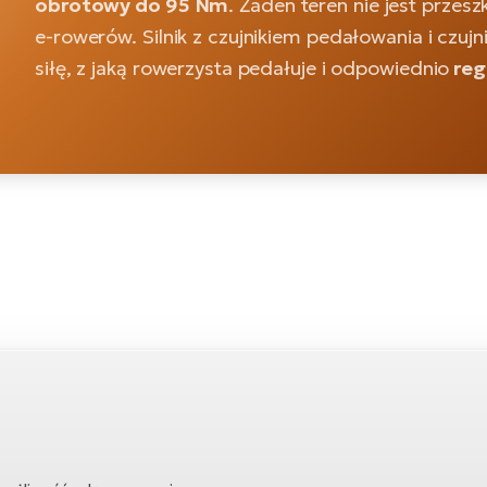
obrotowy do 95 Nm
. Żaden teren nie jest prze
e-rowerów. Silnik z czujnikiem pedałowania i czujn
siłę, z jaką rowerzysta pedałuje i odpowiednio
reg