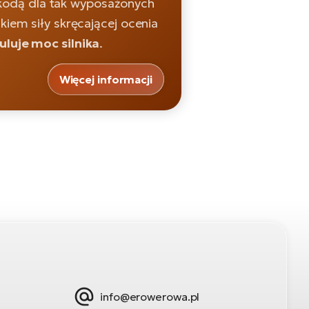
szkodą dla tak wyposażonych
ikiem siły skręcającej ocenia
uluje moc silnika
.
Więcej informacji
info@erowerowa.pl