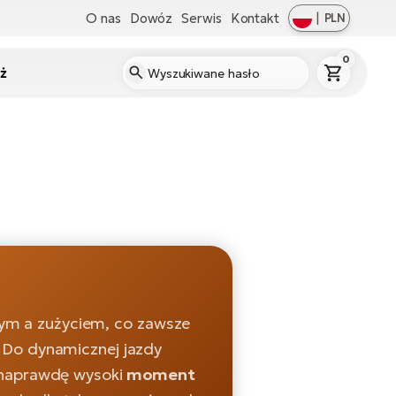
O nas
Dowóz
Serwis
Kontakt
|
PLN
0
ż
m a zużyciem, co zawsze
 Do dynamicznej jazdy
 naprawdę wysoki
moment