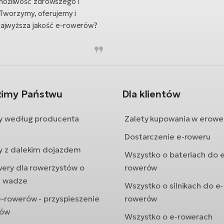
możliwość zdrowszego i
 Tworzymy, oferujemy i
Najwyższa jakość e-rowerów?
zimy Państwu
Dla klientów
y według producenta
Zalety kupowania w erowe
Dostarczenie e-roweru
y z dalekim dojazdem
Wszystko o bateriach do e
wery dla rowerzystów o
rowerów
j wadze
Wszystko o silnikach do e-
e-rowerów - przyspieszenie
rowerów
rów
Wszystko o e-rowerach