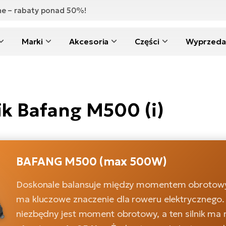
zne – rabaty ponad 50%!
Marki
Akcesoria
Części
Wyprzeda
ik Bafang M500 (i)
BAFANG M500 (max 500W)
Doskonale balansuje między momentem obrotowy
ma kluczowe znaczenie dla roweru elektrycznego.
niezbędny jest moment obrotowy, a ten silnik ma