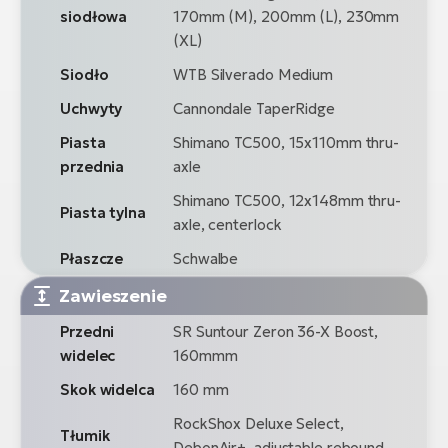
siodłowa
170mm (M), 200mm (L), 230mm
(XL)
Siodło
WTB Silverado Medium
Uchwyty
Cannondale TaperRidge
Piasta
Shimano TC500, 15x110mm thru-
przednia
axle
Shimano TC500, 12x148mm thru-
Piasta tylna
axle, centerlock
Płaszcze
Schwalbe
Zawieszenie
Przedni
SR Suntour Zeron 36-X Boost,
widelec
160mmm
Skok widelca
160 mm
RockShox Deluxe Select,
Tłumik
DebonAir+, adjustable rebound