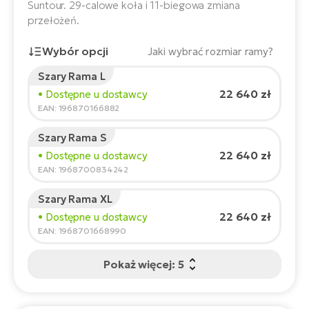
ro
Suntour. 29-calowe koła i 11-biegowa zmiana
e-
ro
Gi
przełożeń.
Ak
Ca
E-
Wybór opcji
Jaki wybrać rozmiar ramy?
TE
e-
ro
Szary Rama L
ro
Bu
Go
Wzrost rowerzysty:
165
cm
22 640 zł
• Dostępne u dostawcy
R2
150
210
EAN: 196870166882
E-
Ca
Pe
Szary Rama S
Zalecany rozmiar
*
:
17 - 18" (M)
22 640 zł
• Dostępne u dostawcy
E-
Rę
*Podane wartości są orientacyjne.
EAN: 1968700834242
ro
Po
Te
Szary Rama XL
ro
22 640 zł
• Dostępne u dostawcy
E-
EAN: 1968701668990
Ba
ro
ro
Ke
Pokaż więcej: 5
T
E-
To
Co