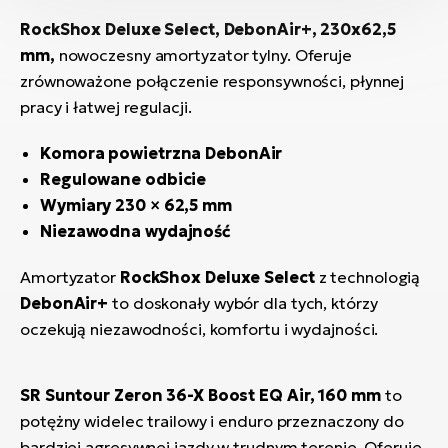
RockShox Deluxe Select, DebonAir+, 230x62,5
mm,
nowoczesny amortyzator tylny. Oferuje
zrównoważone połączenie responsywności, płynnej
pracy i łatwej regulacji.
Komora powietrzna DebonAir
Regulowane odbicie
Wymiary 230 × 62,5 mm
Niezawodna wydajność
Amortyzator
RockShox Deluxe Select
z technologią
DebonAir+
to doskonały wybór dla tych, którzy
oczekują niezawodności, komfortu i wydajności.
SR Suntour Zeron 36-X Boost EQ Air, 160 mm
to
potężny widelec trailowy i enduro przeznaczony do
bardziej agresywnej jazdy w trudnym terenie. Oferuje