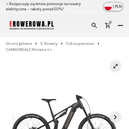
⭐️ Rozpoczęły się letnie promocje na rowery
|
PLN
elektryczne – rabaty ponad 50%!
0
E-
R
Strona główna
E-Rowery
Full suspension
Zo
Ma
CANNONDALE Moterra 4+
ws
Zo
Ak
Ful
ws
su
Zo
Cz
E-
ws
Gó
ro
Zo
W
e-
Oś
Cr
ws
ro
Bł
E-
Ba
O
Mi
ro
na
Ba
e-
Ła
Ag
ro