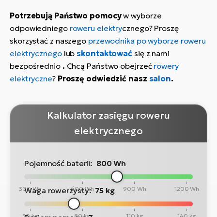
Potrzebują Państwo pomocy
w wyborze
odpowiedniego
roweru elektry
cznego? Proszę
skorzystać z naszego
przewodnika po wyborze roweru
elektrycznego
lub
skontaktować
się z nami
bezpośrednio
.
Chcą Państwo obejrzeć
rowery
elektryczne
?
Proszę odwiedzić nasz
salon
.
Kalkulator zasięgu roweru
elektrycznego
Pojemność baterii:
800 Wh
300 Wh
600 Wh
900 Wh
1200 Wh
Waga rowerzysty:
75 kg
50 kg
80 kg
110 kg
140 kg