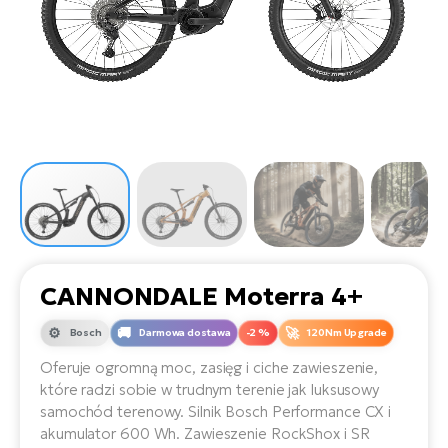
D
Sa
Wy
E-
ko
Tr
i 
ro
Se
e-
Le
Si
Tu
Fo
Ko
Sk
e-
Po
e-
ro
E-
ro
Ka
SU
Sil
Ap
ro
Ch
Cz
E-
Le
za
ro
Na
e-
AV
Ro
ko
ro
CANNONDALE Moterra 4+
Ma
ro
Da
Bosch
Darmowa dostawa
-2 %
120Nm Upgrade
E-
Ma
e-
ro
sy
Oferuje ogromną moc, zasięg i ciche zawieszenie,
ro
4E
które radzi sobie w trudnym terenie jak luksusowy
Fi
samochód terenowy. Silnik Bosch Performance CX i
Gr
E-
akumulator 600 Wh. Zawieszenie RockShox i SR
Za
e-