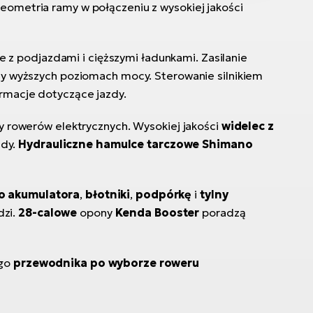
eometria ramy w połączeniu z wysokiej jakości
z podjazdami i cięższymi ładunkami. Zasilanie
zy wyższych poziomach mocy. Sterowanie silnikiem
ormacje dotyczące jazdy.
y rowerów elektrycznych. Wysokiej jakości
widelec z
zdy.
Hydrauliczne hamulce tarczowe Shimano
go akumulatora
,
błotniki
,
podpórkę
i
tylny
dzi.
28-calowe
opony
Kenda Booster
poradzą
ego
przewodnika po wyborze roweru