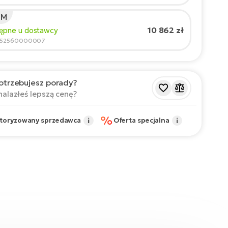
 M
cany rozmiar
*
:
17 - 18" (M)
10 862 zł
tępne u dostawcy
 wartości są orientacyjne.
852560000007
otrzebujesz porady?
nalazłeś lepszą cenę?
%
toryzowany sprzedawca
i
Oferta specjalna
i