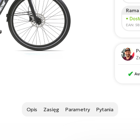
Rama
Zale
• Dos
*Podane
EAN: 5
P
Z
✔
Au
Opis
Zasięg
Parametry
Pytania