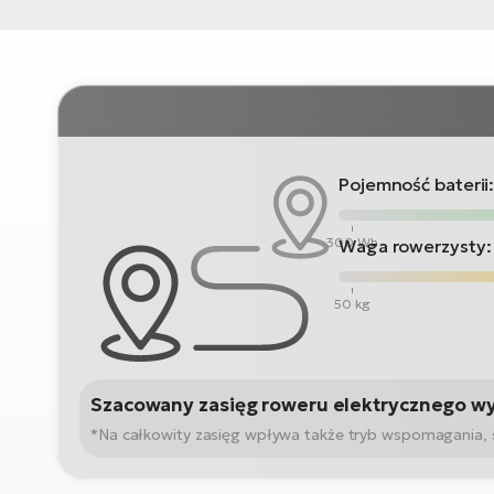
Pojemność baterii
300 Wh
Waga rowerzysty:
50 kg
Szacowany zasięg roweru elektrycznego w
*Na całkowity zasięg wpływa także tryb wspomagania, sta