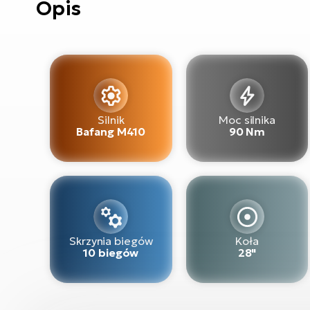
Opis
Silnik
Moc silnika
Bafang M410
90 Nm
Skrzynia biegów
Koła
10 biegów
28"