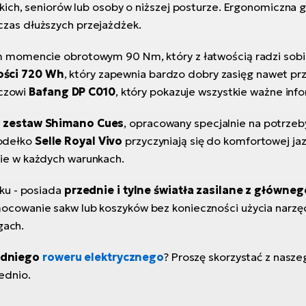
ich, seniorów lub osoby o niższej posturze. Ergonomiczna g
zas dłuższych przejażdżek.
 momencie obrotowym 90 Nm, który z łatwością radzi sobie 
ości 720 Wh
, który zapewnia bardzo dobry zasięg nawet pr
aczowi
Bafang DP C010
, który pokazuje wszystkie ważne inf
 zestaw Shimano Cues
, opracowany specjalnie na potrzeb
odełko
Selle Royal Vivo
przyczyniają się do komfortowej ja
ie w każdych warunkach.
ku - posiada
przednie i tylne światła zasilane z główne
mocowanie sakw lub koszyków bez konieczności użycia narzę
gach.
edniego
roweru elektrycznego
? Proszę skorzystać z nasz
ednio.