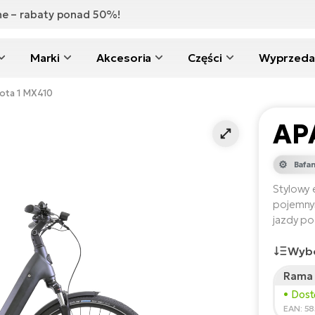
zne – rabaty ponad 50%!
Marki
Akcesoria
Części
Wyprzeda
ota 1 MX410
AP
Bafa
Stylowy 
pojemny
jazdy po
Wybó
Rama 
Wzros
• Dos
150
EAN: 5