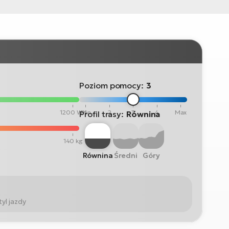
Poziom pomocy:
3
1200 Wh
Min
2
3
4
Max
Profil trasy:
Równina
140 kg
Równina
Średni
Góry
yl jazdy