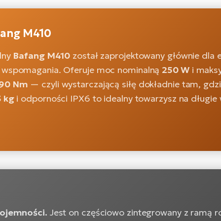
afang M410
alny
Bafang M410
został zaprojektowany głównie dla
o wspomagania. Oferuje moc nominalną
250 W
i maks
90 Nm
— czyli wystarczającą siłę dokładnie tam, gdzi
3 kg
i odporności IPX6 to idealny towarzysz na długie 
pojemności.
Jest on częściowo zintegrowany z ramą 