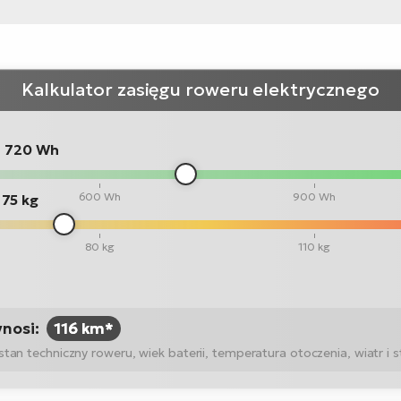
Kalkulator zasięgu roweru elektrycznego
:
720 Wh
600 Wh
900 Wh
75 kg
80 kg
110 kg
ynosi:
116 km*
n techniczny roweru, wiek baterii, temperatura otoczenia, wiatr i st