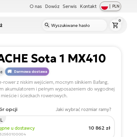
O nas
Dowóz
Serwis
Kontakt
|
PLN
0
ż
ACHE Sota 1 MX410
ng
Darmowa dostawa
e-rower z niskim wejściem, mocnym silnikiem Bafang,
m akumulatorem i pełnym wyposażeniem do wygodnej
 mieście i ścieżkach rowerowych.
r opcji
Jaki wybrać rozmiar ramy?
L
t rowerzysty:
165
cm
10 862 zł
tępne u dostawcy
210
852560100004