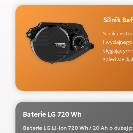
Silnik B
Silnik centr
i wydajneg
sięgającym
zaledwie
3,
Baterie LG 720 Wh
Baterie LG Li-Ion 720 Wh / 20 Ah
o dużej 