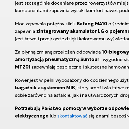
jest szczególnie doceniane przez rowerzystów miejsk
komponentami zapewnia wysoki komfort nawet podc
Moc zapewnia potężny silnik
Bafang M410
o średnim
zapewnia
zintegrowany akumulator LG o pojemn
jest łatwe i przejrzyste dzięki kolorowemu wyświetl
Za płynną zmianę przełożeń odpowiada
10-biegowy
amortyzacją pneumatyczną Suntour
i wygodne si
MT201
zapewniają bezpieczne i skuteczne hamowan
Rower jest w pełni wyposażony do codziennego użyt
bagażnik z systemem MIK
, który umożliwia łatwe 
sobie zarówno na asfalcie, jak i na utwardzonych dro
Potrzebują Państwo pomocy w wyborze odpowi
elektrycznego
lub
skontaktować
się z nami bezpośr