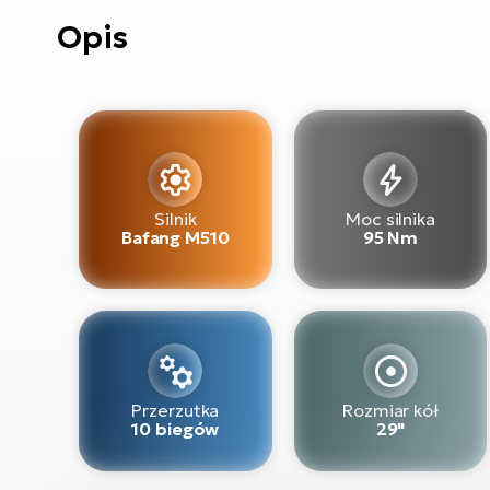
Opis
Silnik
Moc silnika
Bafang M510
95 Nm
Przerzutka
Rozmiar kół
10 biegów
29"