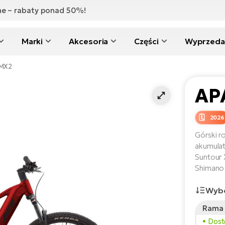
zne – rabaty ponad 50%!
Marki
Akcesoria
Części
Wyprzeda
 MX2
AP
2026
Górski r
akumula
Suntour
Shimano
Wybó
Rama 
Wzros
• Dos