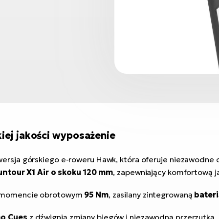
iej jakości wyposażenie
ersja górskiego e-roweru Hawk, która oferuje niezawodne 
untour X1 Air o skoku 120 mm
, zapewniający komfortową j
momencie obrotowym
95 Nm
, zasilany zintegrowaną
bater
o Cues
z dźwignią zmiany biegów i niezawodną przerzutką