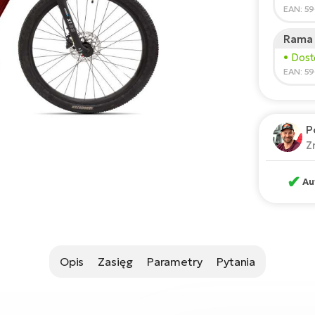
150
EAN: 5
Rama
Zale
• Dos
*Podane
EAN: 5
P
Z
✔
Au
Opis
Zasięg
Parametry
Pytania