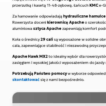
przerzutką i kasetą 11-48-zębową. Łańcuch
KMC
e-Gl
Za hamowanie odpowiadają
hydrauliczne hamulc
Rowerzysta doceni
kierownicę Apache
o szerokośc
aluminiowa
sztyca Apache
zapewniają komfort podc
Koła o średnicy
29 cali
są wyposażone w solidne obr
cala, zapewniające stabilność i niezawodną przyczep
Apache Hawk MX2
to idealny wybór dla rowerzyst
zasięgiem i wysokiej jakości wyposażeniem do jazdy r
Potrzebują Państwo pomocy
w wyborze odpowie
skontaktować
się z nami bezpośrednio.