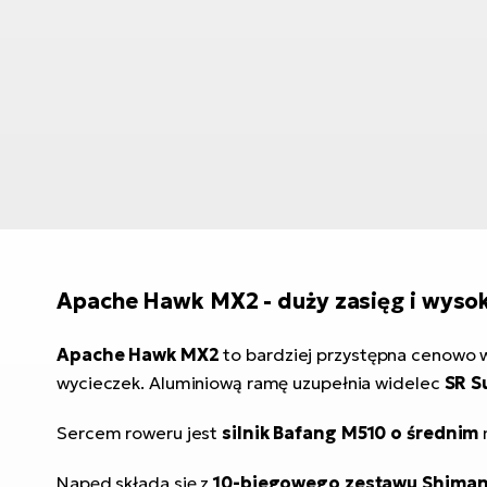
Apache Hawk MX2 - duży zasięg i wysok
Apache Hawk MX2
to bardziej przystępna cenowo w
wycieczek. Aluminiową ramę uzupełnia widelec
SR S
Sercem roweru jest
silnik Bafang M510 o średnim
Napęd składa się z
10-biegowego zestawu Shiman