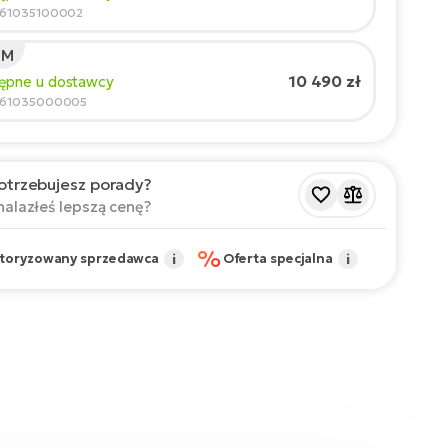
210
961035100002
 M
cany rozmiar
*
:
17 - 18" (M)
10 490 zł
tępne u dostawcy
 wartości są orientacyjne.
961035000005
otrzebujesz porady?
nalazłeś lepszą cenę?
%
toryzowany sprzedawca
i
Oferta specjalna
i