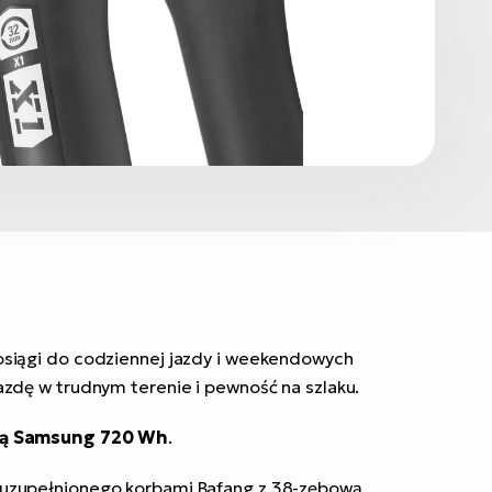
osiągi do codziennej jazdy i weekendowych
azdę w trudnym terenie i pewność na szlaku.
ią Samsung 720 Wh
.
, uzupełnionego korbami Bafang z 38-zębową