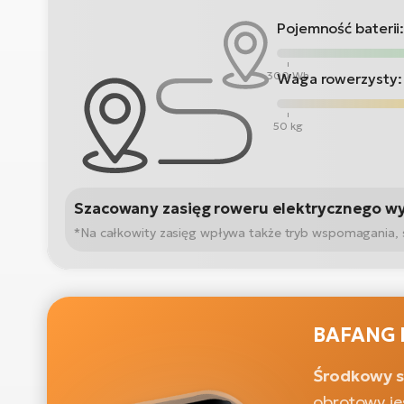
Pojemność baterii
300 Wh
Waga rowerzysty:
50 kg
Szacowany zasięg roweru elektrycznego w
*Na całkowity zasięg wpływa także tryb wspomagania, sta
BAFANG 
Środkowy s
obrotowy je