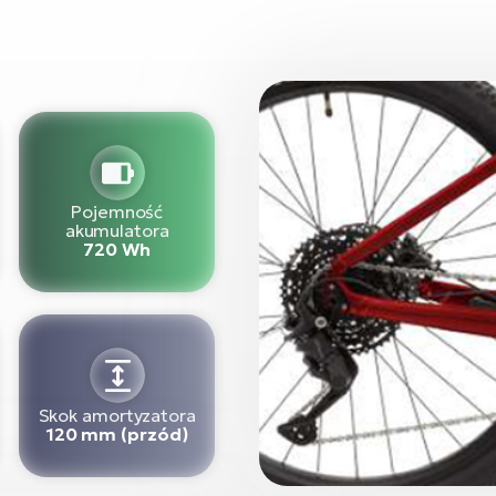
Pojemność
akumulatora
720 Wh
Skok amortyzatora
120 mm (przód)