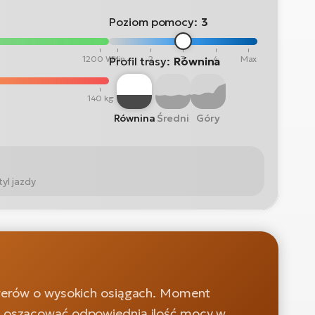
Poziom pomocy:
3
1200 Wh
Min
2
3
4
Max
Profil trasy:
Równina
140 kg
Równina
Średni
Góry
yl jazdy
owerów o wysokich osiągach. Moment
e oszacować odpowiednią ilość mocy w