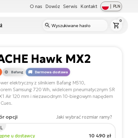
O nas
Dowóz
Serwis
Kontakt
|
PLN
0
ż
ACHE Hawk MX2
Bafang
Darmowa dostawa
ower elektryczny z silnikiem Bafang M510,
torem Samsung 720 Wh, widelcem pneumatycznym SR
 X1 Air 120 mm i niezawodnym 10-biegowym napędem
 Cues.
r opcji
Jaki wybrać rozmiar ramy?
L
t rowerzysty:
165
cm
10 490 zł
tępne u dostawcy