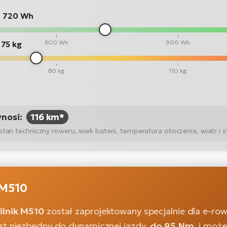
:
720 Wh
600 Wh
900 Wh
75 kg
80 kg
110 kg
ynosi:
116 km*
n techniczny roweru, wiek baterii, temperatura otoczenia, wiatr i st
M510
ilnik M510
został zaprojektowany specjalnie dla e-r
st niezbędny do dynamicznej jazdy,
do 95 Nm
, i moż