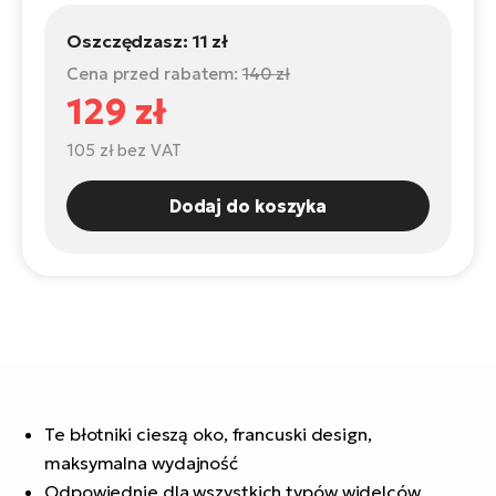
ro
e-
ro
Gi
Oszczędzasz:
11 zł
Ak
Ca
Cena przed rabatem:
140 zł
E-
TE
e-
129 zł
ro
ro
Bu
Go
105 zł
bez VAT
R2
E-
Dodaj do koszyka
Ca
Pe
E-
Rę
ro
Po
Te
ro
E-
Ba
ro
ro
Ke
Te błotniki cieszą oko, francuski design,
T
E-
maksymalna wydajność
To
Co
Odpowiednie dla wszystkich typów widelców