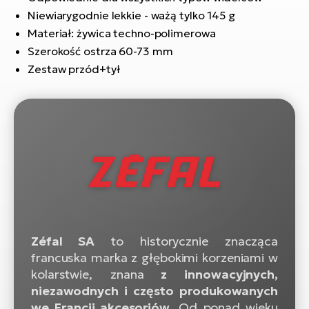
si
Niewiarygodnie lekkie - ważą tylko 145 g
E-
Materiał: żywica techno-polimerowa
GP
ro
Szerokość ostrza 60-73 mm
lo
Te
Zestaw przód+tył
E-
ro
S
E-
ro
Ri
E-
ro
Zéfal SA
to historycznie znacząca
Sa
francuska marka z głębokimi korzeniami w
Cr
kolarstwie, znana
z innowacyjnych,
niezawodnych i często produkowanych
E-
we Francji akcesoriów
. Od ponad wieku