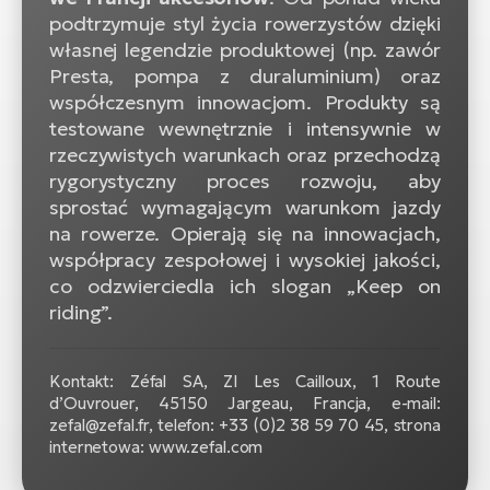
ro
podtrzymuje styl życia rowerzystów dzięki
Ra
własnej legendzie produktowej (np. zawór
Presta, pompa z duraluminium) oraz
E-
współczesnym innowacjom. Produkty są
St
testowane wewnętrznie i intensywnie w
rzeczywistych warunkach oraz przechodzą
E-
rygorystyczny proces rozwoju, aby
A
sprostać wymagającym warunkom jazdy
E-
na rowerze. Opierają się na innowacjach,
ro
współpracy zespołowej i wysokiej jakości,
BH
co odzwierciedla ich slogan „Keep on
Bi
riding”.
E-
Mo
Kontakt: Zéfal SA, ZI Les Cailloux, 1 Route
d’Ouvrouer, 45150 Jargeau, Francja, e-mail:
zefal@zefal.fr, telefon: +33 (0)2 38 59 70 45, strona
E-
internetowa: www.zefal.com
ro
W