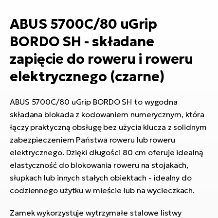
si
E-
ABUS 5700C/80 uGrip
GP
ro
BORDO SH - składane
lo
Te
zapięcie do roweru i roweru
E-
elektrycznego (czarne)
ro
S
ABUS 5700C/80 uGrip BORDO SH to wygodna
E-
składana blokada z kodowaniem numerycznym, która
ro
łączy praktyczną obsługę bez użycia klucza z solidnym
Ri
zabezpieczeniem Państwa roweru lub roweru
E-
elektrycznego. Dzięki długości 80 cm oferuje idealną
ro
elastyczność do blokowania roweru na stojakach,
Sa
słupkach lub innych stałych obiektach - idealny do
Cr
codziennego użytku w mieście lub na wycieczkach.
E-
Zamek wykorzystuje wytrzymałe stalowe listwy