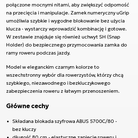
ro
połączone mocnymi nitami, aby zwiększyć odporność
Ra
na przecięcia i manipulacje. Zamek numeryczny uGrip
umożliwia szybkie i wygodne blokowanie bez użycia
E-
klucza - wystarczy wprowadzić kombinację i gotowe.
St
W zestawie znajduje się również uchwyt SH (Snap
E-
Holder) do bezpiecznego przymocowania zamka do
A
ramy roweru podczas jazdy.
E-
Model w eleganckim czarnym kolorze to
ro
wszechstronny wybór dla rowerzystów, którzy chcą
BH
szybkiego, niezawodnego i bezkluczykowego
Bi
zabezpieczenia roweru z łatwym przenoszeniem.
E-
Główne cechy
Mo
E-
Składana blokada szyfrowa ABUS 5700C/80 -
ro
bez kluczy
W
długość 80 cm - elastyczne zapięcie roweru i