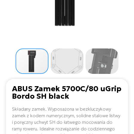
D
Sa
Wy
E-
ko
Tr
i 
ro
Se
e-
Le
Si
Tu
Fo
Ko
Sk
e-
Po
e-
ro
E-
ro
Ka
SU
Sil
Ap
ro
Ch
Cz
E-
Le
za
ro
Na
e-
AV
Ro
ko
ro
ABUS Zamek 5700C/80 uGrip
Ma
ro
Bordo SH black
Da
E-
Ma
e-
ro
Składany zamek. Wyposażona w bezkluczykowy
sy
ro
4E
zamek z kodem numerycznym, solidne stalowe listwy
Fi
i poręczny uchwyt SH do łatwego mocowania do
Gr
E-
ramy roweru. Idealne rozwiązanie do codziennego
Za
e-