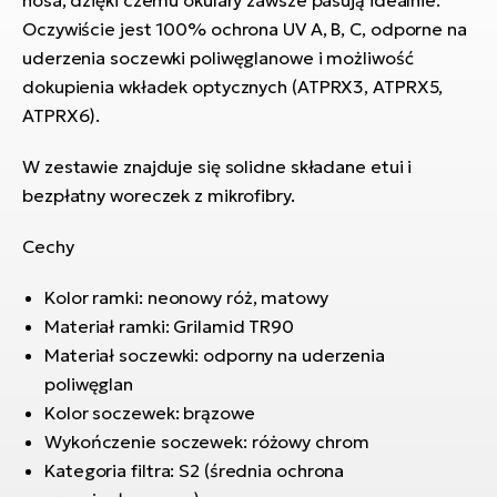
nosa, dzięki czemu okulary zawsze pasują idealnie.
si
Oczywiście jest 100% ochrona UV A, B, C, odporne na
E-
uderzenia soczewki poliwęglanowe i możliwość
GP
ro
dokupienia wkładek optycznych (ATPRX3, ATPRX5,
lo
Te
ATPRX6).
E-
W zestawie znajduje się solidne składane etui i
ro
bezpłatny woreczek z mikrofibry.
S
E-
Cechy
ro
Kolor ramki: neonowy róż, matowy
Ri
Materiał ramki: Grilamid TR90
E-
Materiał soczewki: odporny na uderzenia
ro
poliwęglan
Sa
Kolor soczewek: brązowe
Cr
Wykończenie soczewek: różowy chrom
Kategoria filtra: S2 (średnia ochrona
E-