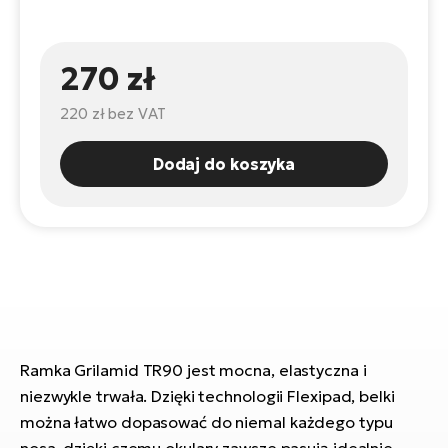
ro
e-
ro
Gi
Ak
Ca
270 zł
E-
TE
e-
ro
ro
220 zł
bez VAT
Bu
Go
R2
Dodaj do koszyka
E-
Ca
Pe
E-
Rę
ro
Po
Te
ro
E-
Ba
ro
Ramka Grilamid TR90 jest mocna, elastyczna i
ro
Ke
T
niezwykle trwała. Dzięki technologii Flexipad, belki
E-
można łatwo dopasować do niemal każdego typu
To
Co