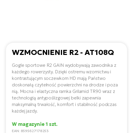
D
Sa
Wy
E-
ko
Tr
i 
ro
Se
e-
Le
Si
Tu
Fo
Ko
Sk
e-
Po
e-
ro
E-
ro
Ka
SU
Sil
WZMOCNIENIE R2 - AT108Q
Ap
ro
Ch
Cz
Gogle sportowe R2 GAIN wydobywają zawodnika z
E-
Le
za
każdego rowerzysty. Dzięki ostremu wzornictwu i
ro
Na
e-
AV
kontrastującym soczewkom HD mają Państwo
Ro
ko
ro
doskonałą czytelność powierzchni na drodze i poza
Ma
ro
nią. Mocna i elastyczna ramka Grilamid TR90 wraz z
Da
technologią antypoślizgowej belki zapewnia
E-
Ma
maksymalną trwałość, komfort i stabilność podczas
e-
ro
sy
każdej jazdy.
ro
4E
Fi
W magazynie 1 szt.
Gr
E-
Za
EAN: 8595627178253
e-