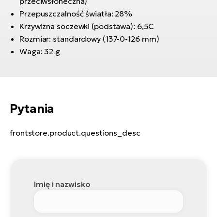
przeciwsłoneczna)
ro
Przepuszczalność światła: 28%
Ra
Krzywizna soczewki (podstawa): 6,5C
E-
Rozmiar: standardowy (137-0-126 mm)
St
Waga: 32 g
E-
A
E-
Pytania
ro
BH
frontstore.product.questions_desc
Bi
E-
Mo
Imię i nazwisko
E-
ro
W