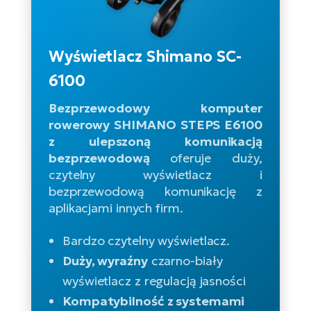
D
Sa
Wy
E-
ko
Tr
i 
ro
Se
e-
Le
Si
Wyświetlacz Shimano SC-
Tu
Fo
Ko
Sk
e-
6100
Po
e-
ro
E-
ro
Bezprzewodowy komputer
Ka
SU
Sil
Ap
rowerowy SHIMANO STEPS E6100
ro
z ulepszoną komunikacją
Ch
Cz
E-
bezprzewodową
oferuje duży,
Le
za
ro
czytelny wyświetlacz i
Na
e-
AV
Ro
bezprzewodową komunikację z
ko
ro
Ma
aplikacjami innych firm.
ro
Da
E-
Ma
Bardzo czytelny wyświetlacz.
e-
ro
sy
Duży, wyraźny
czarno-biały
ro
4E
Fi
wyświetlacz z regulacją jasności
Gr
E-
Kompatybilność z systemami
Za
e-