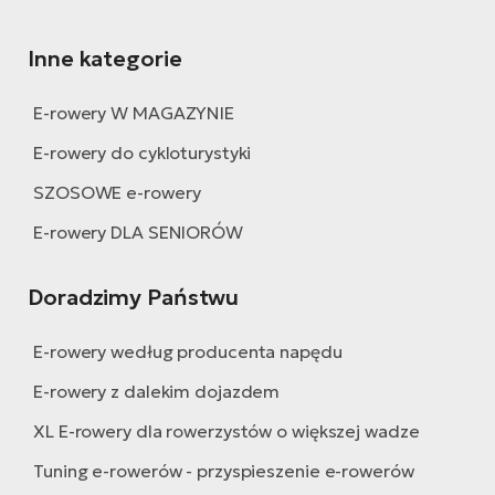
ro
Ra
Inne kategorie
E-
St
E-rowery W MAGAZYNIE
E-rowery do cykloturystyki
E-
A
SZOSOWE e-rowery
E-
E-rowery DLA SENIORÓW
ro
BH
Doradzimy Państwu
Bi
E-rowery według producenta napędu
E-
Mo
E-rowery z dalekim dojazdem
XL E-rowery dla rowerzystów o większej wadze
E-
ro
Tuning e-rowerów - przyspieszenie e-rowerów
W