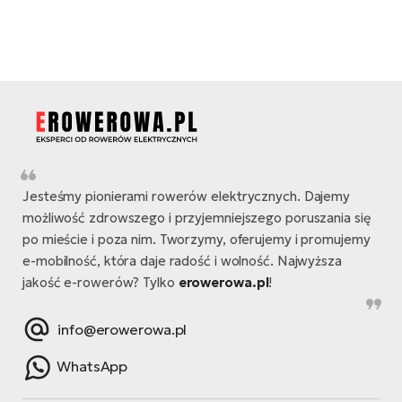
si
E-
GP
ro
lo
Te
E-
ro
S
Jesteśmy pionierami rowerów elektrycznych. Dajemy
E-
możliwość zdrowszego i przyjemniejszego poruszania się
ro
po mieście i poza nim. Tworzymy, oferujemy i promujemy
Ri
e-mobilność, która daje radość i wolność. Najwyższa
E-
jakość e-rowerów? Tylko
erowerowa.pl
!
ro
Sa
info@erowerowa.pl
Cr
WhatsApp
E-