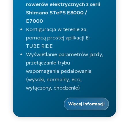
ro
e-
rowerów elektrycznych z serii
ro
Gi
Shimano STePS E8000 /
Ak
Ca
E7000
E-
TE
e-
ro
Konfiguracja w terenie za
ro
Bu
Go
pomocą prostej aplikacji E-
R2
TUBE RIDE
E-
Wyświetlanie parametrów jazdy,
Ca
Pe
przełączanie trybu
E-
Rę
wspomagania pedałowania
ro
(wysoki, normalny, eco,
Po
Te
wyłączony, chodzenie)
ro
E-
Ba
ro
Więcej informacji
ro
Ke
T
E-
To
Co