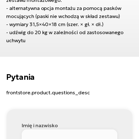
zestawu montażowego.
si
- alternatywna opcja montażu za pomocą pasków
E-
mocujących (paski nie wchodzą w skład zestawu)
GP
ro
- wymiary 31,5×40×18 cm (szer. × gł. × dł.)
lo
Te
- udźwig do 20 kg w zależności od zastosowanego
E-
uchwytu
ro
S
E-
Pytania
ro
Ri
frontstore.product.questions_desc
E-
ro
Sa
Cr
Imię i nazwisko
E-