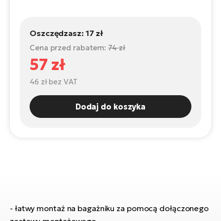
ro
e-
ro
Gi
Ak
Ca
Oszczędzasz:
17 zł
E-
TE
e-
ro
Cena przed rabatem:
74 zł
ro
Bu
57 zł
Go
R2
E-
46 zł
bez VAT
Ca
Pe
Dodaj do koszyka
E-
Rę
ro
Po
Te
ro
E-
Ba
ro
ro
Ke
T
E-
- łatwy montaż na bagażniku za pomocą dołączonego
To
Co