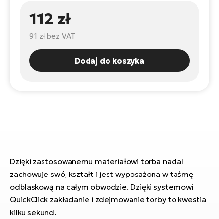
ro
e-
ro
Gi
112 zł
Ak
Ca
E-
91 zł
bez VAT
TE
e-
ro
ro
Bu
Go
Dodaj do koszyka
R2
E-
Ca
Pe
E-
Rę
ro
Po
Te
ro
E-
Dzięki zastosowanemu materiałowi torba nadal
Ba
ro
zachowuje swój kształt i jest wyposażona w taśmę
ro
Ke
odblaskową na całym obwodzie. Dzięki systemowi
T
QuickClick zakładanie i zdejmowanie torby to kwestia
E-
kilku sekund.
To
Co