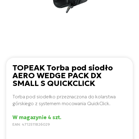
D
Sa
Wy
E-
ko
Tr
i 
ro
Se
e-
Le
Si
Tu
Fo
Ko
Sk
e-
Po
e-
ro
E-
ro
Ka
SU
Sil
Ap
ro
Ch
TOPEAK Torba pod siodło
Cz
E-
Le
AERO WEDGE PACK DX
za
ro
Na
e-
AV
SMALL S QUICKCLICK
Ro
ko
ro
Ma
ro
Torba pod siodełko przeznaczona do kolarstwa
Da
górskiego z systemem mocowania QuickClick.
E-
Ma
e-
ro
sy
ro
W magazynie 4 szt.
4E
Fi
EAN: 4712511826029
Gr
E-
Za
e-