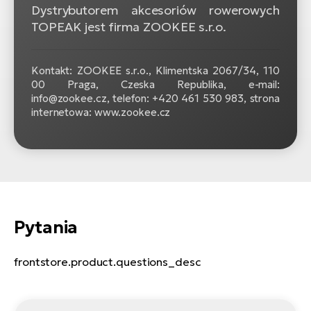
Dystrybutorem akcesoriów rowerowych
TOPEAK jest firma ZOOKEE s.r.o.
Kontakt: ZOOKEE s.r.o.,
Klimentska 2067/34, 110
00 Praga, Czeska Republika, e-mail:
info@zookee.cz, telefon: +420 461 530 983, strona
internetowa: www.zookee.cz
Pytania
frontstore.product.questions_desc