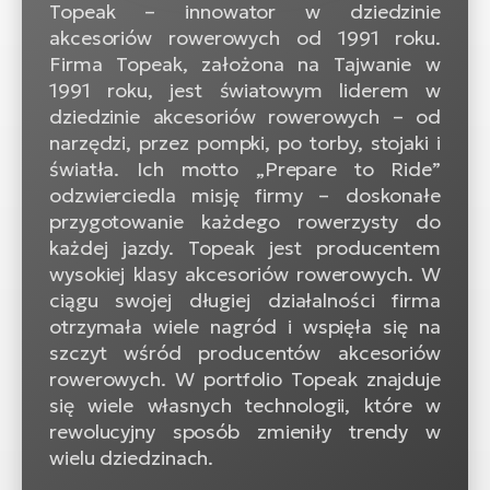
ro
Topeak – innowator w dziedzinie
Ra
akcesoriów rowerowych od 1991 roku.
Firma Topeak, założona na Tajwanie w
E-
1991 roku, jest światowym liderem w
St
dziedzinie akcesoriów rowerowych – od
narzędzi, przez pompki, po torby, stojaki i
E-
światła. Ich motto „Prepare to Ride”
A
odzwierciedla misję firmy – doskonałe
przygotowanie każdego rowerzysty do
E-
każdej jazdy. Topeak jest producentem
ro
wysokiej klasy akcesoriów rowerowych. W
BH
ciągu swojej długiej działalności firma
Bi
otrzymała wiele nagród i wspięła się na
szczyt wśród producentów akcesoriów
E-
rowerowych. W portfolio Topeak znajduje
Mo
się wiele własnych technologii, które w
E-
rewolucyjny sposób zmieniły trendy w
ro
wielu dziedzinach.
W