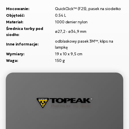
si
Mocowanie:
QuickClick™ (F25), pasek na siodełko
E-
Objętość:
0.54 L
GP
ro
Materiał:
1000 denier nylon
lo
Te
Średnica torby pod
ø27,2 - ø34,9 mm
siodło:
E-
odblaskowy pasek 3M™, klips na
ro
Inne informacje:
lampkę
S
Wymiary:
19 x 10 x 9,5 cm
Waga:
150 g
E-
ro
Ri
E-
ro
Sa
Cr
E-