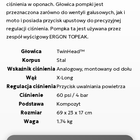
ciśnienia w oponach. Głowica pompki jest
si
E-
przeznaczona zarówno do wentyli galusowych, jak i
GP
ro
moto i posiada przycisk upustowy do precyzyjnej
lo
Te
regulacji ciśnienia. Pompka ta jest używana przez
zespół wyścigowy ERGON TOPEAK.
E-
ro
Głowica
TwinHead™
S
Korpus
Stal
Wskaźnik ciśnienia
Analogowy, montowany od dołu
E-
ro
Wąż
X-Long
Ri
Regulacja ciśnienia
Przycisk uwalniania powietrza
Ciśnienie
60 psi / 4 bar
E-
Podstawa
Kompozyt
ro
Rozmiar
69 x 23 x 17 cm
Sa
Cr
Waga
1.74 kg
E-