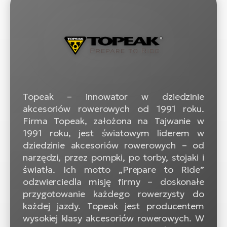
ro
Ra
E-
St
E-
A
Topeak – innowator w dziedzinie
E-
akcesoriów rowerowych od 1991 roku.
ro
Firma Topeak, założona na Tajwanie w
BH
1991 roku, jest światowym liderem w
Bi
dziedzinie akcesoriów rowerowych – od
narzędzi, przez pompki, po torby, stojaki i
E-
światła. Ich motto „Prepare to Ride”
Mo
odzwierciedla misję firmy – doskonałe
przygotowanie każdego rowerzysty do
E-
każdej jazdy. Topeak jest producentem
ro
wysokiej klasy akcesoriów rowerowych. W
W