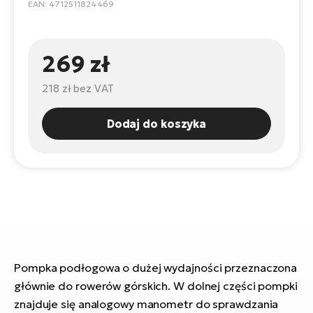
ro
EAN: 4712511824469
e-
ro
Gi
Ak
Ca
E-
TE
269 zł
e-
ro
ro
Bu
Go
218 zł
bez VAT
R2
E-
Dodaj do koszyka
Ca
Pe
E-
Rę
ro
Po
Te
ro
E-
Ba
ro
ro
Ke
Pompka podłogowa o dużej wydajności przeznaczona
T
głównie do rowerów górskich. W dolnej części pompki
E-
znajduje się analogowy manometr do sprawdzania
To
Co