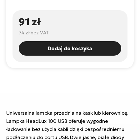
ro
e-
ro
Gi
Ak
91 zł
Ca
E-
TE
e-
ro
74 zł
bez VAT
ro
Bu
Go
R2
Dodaj do koszyka
E-
Ca
Pe
E-
Rę
ro
Po
Te
ro
E-
Ba
ro
Uniwersalna lampka przednia na kask lub kierownicę.
ro
Ke
Lampka HeadLux 100 USB oferuje wygodne
T
ładowanie bez użycia kabli dzięki bezpośredniemu
E-
podłączeniu do portu USB. Dwie jasne, białe diody
To
Co