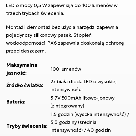
si
LED o mocy 0,5 W zapewniają do 100 lumenów w
E-
trzech trybach świecenia.
GP
ro
lo
Te
Montaż i demontaż bez użycia narzędzi zapewnia
pojedynczy silikonowy pasek. Stopień
E-
wodoodporności IPX6 zapewnia doskonałą ochronę
ro
przed deszczem.
S
Maksymalna
E-
100 lumenów
jasność:
ro
2x biała dioda LED o wysokiej
Ri
Źródło światła:
intensywności
E-
3.7V 500mAh litowo-jonowy
Bateria:
ro
(zintegrowany)
Sa
1.5 godzin (wysoka intensywność) /
Cr
3,3 godziny (średnia
Tryby świecenia:
intensywność) / 40 godzin
E-