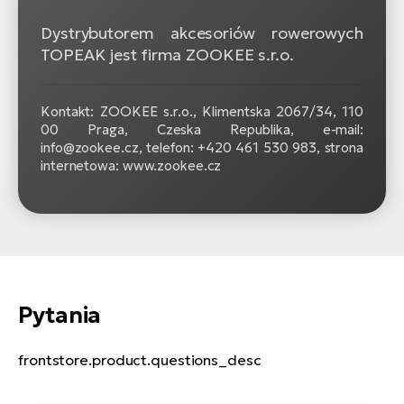
Dystrybutorem akcesoriów rowerowych
TOPEAK jest firma ZOOKEE s.r.o.
Kontakt: ZOOKEE s.r.o.,
Klimentska 2067/34, 110
00 Praga, Czeska Republika, e-mail:
info@zookee.cz, telefon: +420 461 530 983, strona
internetowa: www.zookee.cz
Pytania
frontstore.product.questions_desc