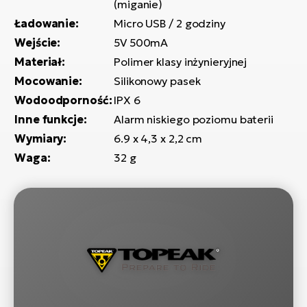
ro
(miganie)
Ra
Ładowanie:
Micro USB / 2 godziny
Wejście:
5V 500mA
E-
Materiał:
Polimer klasy inżynieryjnej
St
Mocowanie:
Silikonowy pasek
E-
Wodoodporność:
IPX 6
A
Inne funkcje:
Alarm niskiego poziomu baterii
Wymiary:
6.9 x 4,3 x 2,2 cm
E-
Waga:
32 g
ro
BH
Bi
E-
Mo
E-
ro
W