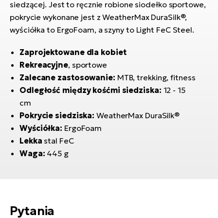
siedzącej. Jest to ręcznie robione siodełko sportowe,
si
pokrycie wykonane jest z WeatherMax DuraSilk®,
E-
GP
ro
wyściółka to ErgoFoam, a szyny to Light FeC Steel.
lo
Te
Zaprojektowane dla kobiet
E-
Rekreacyjne
, sportowe
ro
Zalecane zastosowanie:
MTB, trekking, fitness
S
Odległość między kośćmi siedziska:
12 - 15
cm
E-
Pokrycie siedziska:
WeatherMax DuraSilk®
ro
Wyściółka:
ErgoFoam
Ri
Lekka
stal FeC
E-
Waga:
445 g
ro
Sa
Cr
Pytania
E-