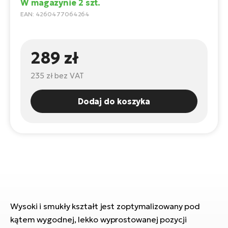
ro
W magazynie 2 szt.
e-
ro
Gi
EAN: 4260477064264
Ak
Ca
E-
TE
e-
ro
289 zł
ro
Bu
Go
R2
235 zł
bez VAT
E-
Ca
Pe
Dodaj do koszyka
E-
Rę
ro
Po
Te
ro
E-
Ba
ro
ro
Ke
T
Wysoki i smukły kształt jest zoptymalizowany pod
E-
kątem wygodnej, lekko wyprostowanej pozycji
To
Co