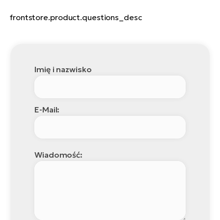
ro
Ra
frontstore.product.questions_desc
E-
St
E-
Imię i nazwisko
A
E-
E-Mail:
ro
BH
Bi
Wiadomość:
E-
Mo
E-
ro
W