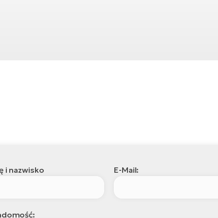
ę i nazwisko
E-Mail:
adomość: