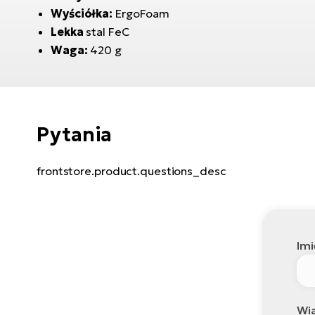
Wyściółka:
ErgoFoam
Lekka
stal FeC
Waga:
420 g
Pytania
frontstore.product.questions_desc
Imi
Wi