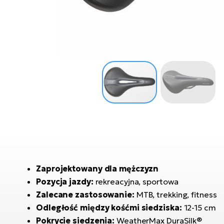
Zaprojektowany dla mężczyzn
Pozycja jazdy:
rekreacyjna, sportowa
Zalecane zastosowanie:
MTB, trekking, fitness
Odległość między kośćmi siedziska:
12-15 cm
Pokrycie siedzenia:
WeatherMax DuraSilk®