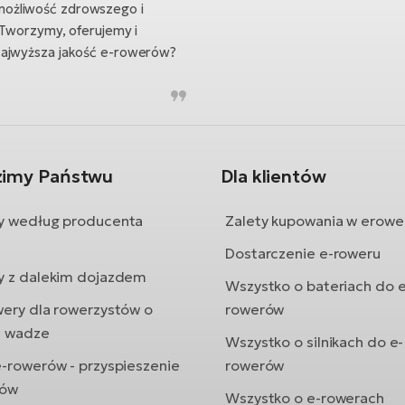
możliwość zdrowszego i
 Tworzymy, oferujemy i
Najwyższa jakość e-rowerów?
zimy Państwu
Dla klientów
y według producenta
Zalety kupowania w erowe
Dostarczenie e-roweru
y z dalekim dojazdem
Wszystko o bateriach do e
wery dla rowerzystów o
rowerów
j wadze
Wszystko o silnikach do e-
e-rowerów - przyspieszenie
rowerów
rów
Wszystko o e-rowerach