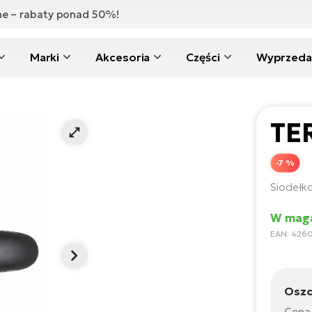
zne – rabaty ponad 50%!
Marki
Akcesoria
Części
Wyprzeda
TE
-7 %
Siodełko
W maga
EAN: 426
Oszc
Cena