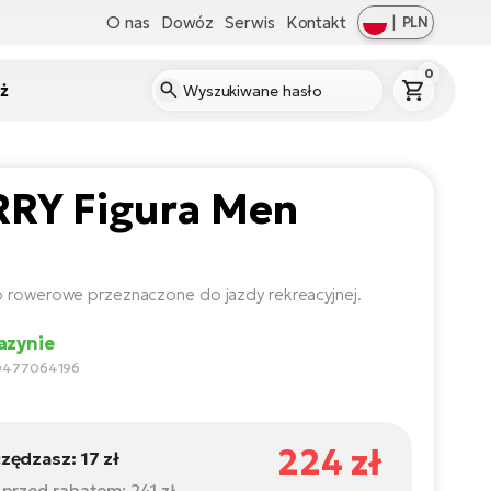
O nas
Dowóz
Serwis
Kontakt
|
PLN
0
ż
RRY Figura Men
 rowerowe przeznaczone do jazdy rekreacyjnej.
zynie
0477064196
224 zł
zędzasz:
17 zł
 przed rabatem:
241 zł