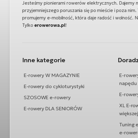
Jesteśmy pionierami rowerów elektrycznych. Dajemy 
przyjemniejszego poruszania się po mieście i poza nim.
promujemy e-mobilność, która daje radość i wolność. 
Tylko
erowerowa.pl
!
Inne kategorie
Dorad
E-rowery W MAGAZYNIE
E-rower
napędu
E-rowery do cykloturystyki
E-rower
SZOSOWE e-rowery
XL E-ro
E-rowery DLA SENIORÓW
większe
Tuning 
e-rowe