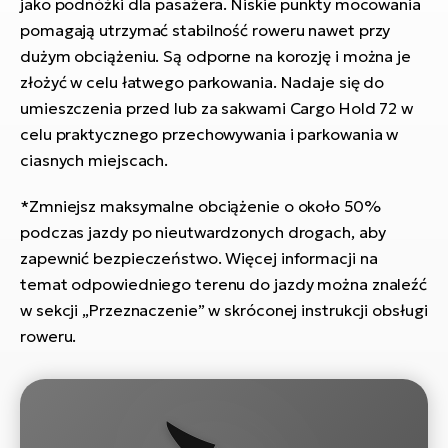
jako podnóżki dla pasażera. Niskie punkty mocowania
si
pomagają utrzymać stabilność roweru nawet przy
E-
dużym obciążeniu. Są odporne na korozję i można je
GP
ro
złożyć w celu łatwego parkowania. Nadaje się do
lo
Te
umieszczenia przed lub za sakwami Cargo Hold 72 w
E-
celu praktycznego przechowywania i parkowania w
ro
ciasnych miejscach.
S
*Zmniejsz maksymalne obciążenie o około 50%
E-
podczas jazdy po nieutwardzonych drogach, aby
ro
zapewnić bezpieczeństwo. Więcej informacji na
Ri
temat odpowiedniego terenu do jazdy można znaleźć
w sekcji „Przeznaczenie” w skróconej instrukcji obsługi
E-
roweru.
ro
Sa
Cr
E-