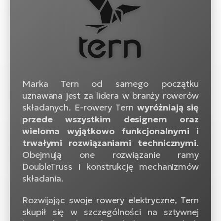
ro
Ra
E-
St
E-
A
Marka Tern od samego początku
uznawana jest za lidera w branży rowerów
E-
składanych. E-rowery Tern
wyróżniają się
ro
przede wszystkim designem oraz
BH
wieloma wyjątkowo funkcjonalnymi i
Bi
trwałymi rozwiązaniami technicznymi
.
Obejmują one rozwiązanie ramy
E-
DoubleTruss i konstrukcję mechanizmów
Mo
składania.
E-
Rozwijając swoje rowery elektryczne, Tern
ro
skupił się w szczególności na sztywnej
W