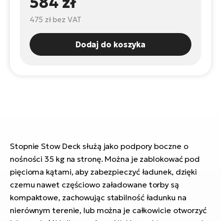
584 zł
ro
e-
ro
Gi
475 zł
bez VAT
Ak
Ca
E-
TE
e-
Dodaj do koszyka
ro
ro
Bu
Go
R2
E-
Ca
Pe
E-
Rę
ro
Po
Te
Stopnie Stow Deck służą jako podpory boczne o
ro
nośności 35 kg na stronę. Można je zablokować pod
E-
Ba
pięcioma kątami, aby zabezpieczyć ładunek, dzięki
ro
ro
Ke
czemu nawet częściowo załadowane torby są
T
kompaktowe, zachowując stabilność ładunku na
E-
nierównym terenie, lub można je całkowicie otworzyć
To
Co