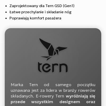
si
Zaprojektowany dla Tern GSD (Gen1)
E-
Łatwe przechylanie i składanie nóg
GP
ro
Poprawiają komfort pasażera
lo
Te
E-
ro
S
E-
ro
Ri
E-
ro
Marka Tern od samego początku
Sa
uznawana jest za lidera w branży rowerów
Cr
składanych. E-rowery Tern
wyróżniają się
przede wszystkim designem oraz
E-