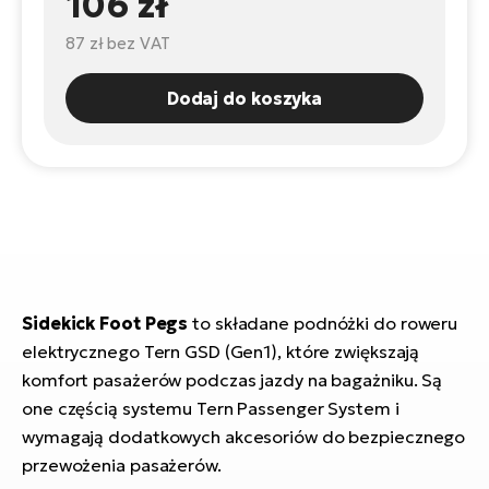
106 zł
ro
e-
ro
Gi
87 zł
bez VAT
Ak
Ca
E-
TE
e-
Dodaj do koszyka
ro
ro
Bu
Go
R2
E-
Ca
Pe
E-
Rę
ro
Po
Te
Sidekick Foot Pegs
to składane podnóżki do roweru
ro
elektrycznego Tern GSD (Gen1), które zwiększają
E-
Ba
komfort pasażerów podczas jazdy na bagażniku. Są
ro
ro
Ke
one częścią systemu Tern Passenger System i
T
wymagają dodatkowych akcesoriów do bezpiecznego
E-
przewożenia pasażerów.
To
Co