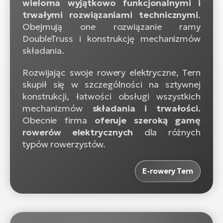
wieloma wyjątkowo funkcjonalnymi i
ro
trwałymi rozwiązaniami technicznymi
.
Ra
Obejmują one rozwiązanie ramy
E-
DoubleTruss i konstrukcję mechanizmów
St
składania.
E-
Rozwijając swoje rowery elektryczne, Tern
A
skupił się w szczególności na sztywnej
konstrukcji, łatwości obsługi wszystkich
E-
mechanizmów
składania i trwałości.
ro
Obecnie firma
oferuje szeroką gamę
BH
rowerów elektrycznych
dla różnych
Bi
typów rowerzystów.
E-
E-rowery Tern
Mo
E-
ro
W