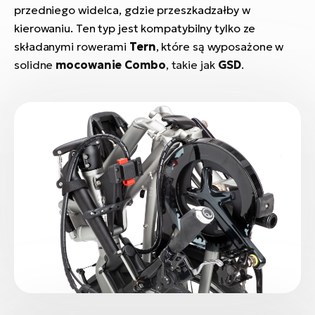
przedniego widelca, gdzie przeszkadzałby w
si
E-
kierowaniu. Ten typ jest kompatybilny tylko ze
GP
ro
składanymi rowerami
Tern
, które są wyposażone w
lo
Te
solidne
mocowanie Combo
, takie jak
GSD
.
E-
ro
S
E-
ro
Ri
E-
ro
Sa
Cr
E-