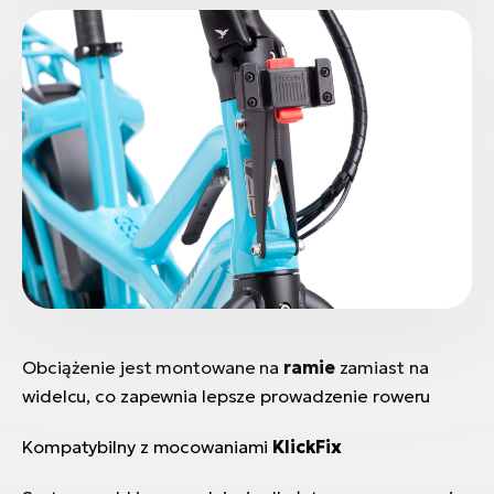
ro
Ra
E-
St
E-
A
E-
ro
BH
Bi
E-
Obciążenie jest montowane na
ramie
zamiast na
Mo
widelcu, co zapewnia lepsze prowadzenie roweru
E-
Kompatybilny z mocowaniami
KlickFix
ro
W