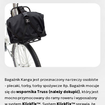
ro
Ra
E-
St
E-
A
E-
ro
BH
Bi
E-
Bagażnik Kanga jest przeznaczony na rzeczy osobiste
Mo
- plecaki, torby, torby spożywcze itp. Bagażnik mocuje
się do
wspornika Truss (należy dokupić)
, który jest
E-
mocno przymocowany do ramy roweru i wyposażony
ro
W
w system
KlickFix™
. System
KlickFix™
sprawia, że