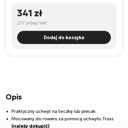
ro
e-
ro
Gi
341 zł
Ak
Ca
E-
TE
277 zł
bez VAT
e-
ro
ro
Bu
Go
Dodaj do koszyka
R2
E-
Ca
Pe
E-
Rę
ro
Po
Te
ro
E-
Opis
Ba
ro
ro
Ke
Praktyczny uchwyt na teczkę lub plecak
T
Mocowany do roweru za pomocą uchwytu Truss
E-
To
Co
(należy dokupić)