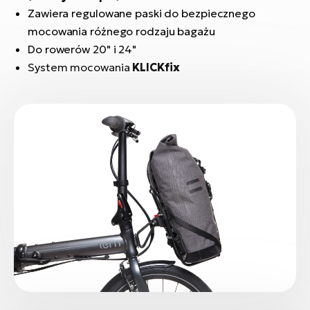
si
Zawiera regulowane paski do bezpiecznego
E-
mocowania różnego rodzaju bagażu
GP
ro
Do rowerów 20" i 24"
lo
Te
System mocowania
KLICKfix
E-
ro
S
E-
ro
Ri
E-
ro
Sa
Cr
E-