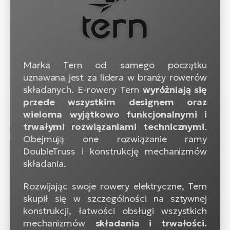
ro
Ra
E-
St
Marka Tern od samego początku
E-
uznawana jest za lidera w branży rowerów
A
składanych. E-rowery Tern
wyróżniają się
przede wszystkim designem oraz
E-
wieloma wyjątkowo funkcjonalnymi i
ro
trwałymi rozwiązaniami technicznymi
.
BH
Obejmują one rozwiązanie ramy
Bi
DoubleTruss i konstrukcję mechanizmów
składania.
E-
Mo
Rozwijając swoje rowery elektryczne, Tern
skupił się w szczególności na sztywnej
E-
konstrukcji, łatwości obsługi wszystkich
ro
mechanizmów
składania i trwałości.
W