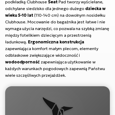
podkładką Clubhouse
Seat
Pad tworzy wyściełane,
si
odchylane siedzisko dla jednego dużego
dziecka w
E-
wieku 5-10 lat
(110-140 cm) na dowolnym nosidełku
GP
ro
lo
Te
Clubhouse. Mocowanie do bagażnika jest łatwe i nie
wymaga użycia narzędzi, co pozwala na szybką zmianę
E-
między fotelikiem dziecięcym a przestrzenią
ro
ładunkową.
Ergonomiczna konstrukcja
S
zapewniająca komfort małym plecom, elementy
odblaskowe zwiększające widoczność i
E-
wodoodporność
zapewniająca użytkowanie w
ro
każdych warunkach pogodowych zapewnią Państwu
Ri
wiele szczęśliwych przejażdżek.
E-
ro
Sa
Cr
E-