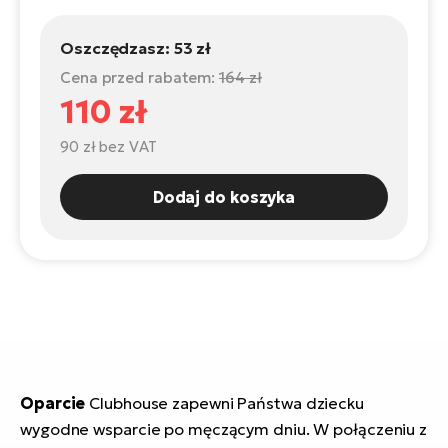
ro
e-
ro
Gi
Oszczędzasz:
53 zł
Ak
Ca
E-
Cena przed rabatem:
164 zł
TE
e-
ro
110 zł
ro
Bu
Go
90 zł
bez VAT
R2
E-
Ca
Pe
Dodaj do koszyka
E-
Rę
ro
Po
Te
ro
E-
Ba
ro
ro
Ke
T
Oparcie
Clubhouse zapewni Państwa dziecku
E-
wygodne wsparcie po męczącym dniu. W połączeniu z
To
Co