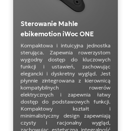
D
Sa
Wy
E-
ko
Tr
i 
ro
Se
e-
Le
Si
Sterowanie Mahle
Tu
Fo
Ko
Sk
e-
ebikemotion iWoc ONE
Po
e-
ro
E-
ro
Kompaktowa i intuicyjna jednostka
Ka
SU
Sil
Ap
sterująca. Zapewnia rowerzystom
ro
wygodny dostęp do kluczowych
Ch
Cz
E-
funkcji i ustawień, zachowując
Le
za
ro
elegancki i dyskretny wygląd. Jest
Na
e-
AV
Ro
płynnie zintegrowana z kierownicą
ko
ro
Ma
kompatybilnych rowerów
ro
elektrycznych i zapewnia łatwy
Da
E-
Ma
dostęp do podstawowych funkcji.
e-
ro
sy
Kompaktowy kształt i
ro
4E
Fi
minimalistyczny design zapewniają
czysty i racjonalny wygląd,
Gr
E-
Za
zachowując estetyczną integralność
e-