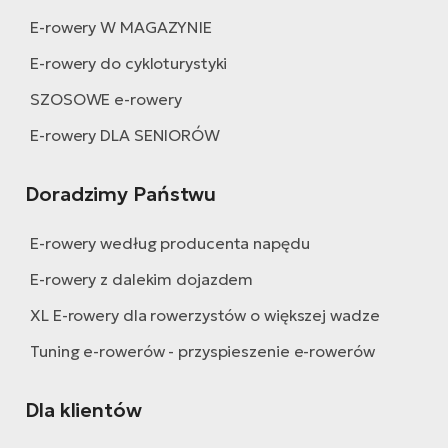
ro
E-rowery W MAGAZYNIE
Ra
E-rowery do cykloturystyki
E-
St
SZOSOWE e-rowery
E-rowery DLA SENIORÓW
E-
A
Doradzimy Państwu
E-
ro
E-rowery według producenta napędu
BH
E-rowery z dalekim dojazdem
Bi
XL E-rowery dla rowerzystów o większej wadze
E-
Mo
Tuning e-rowerów - przyspieszenie e-rowerów
E-
Dla klientów
ro
W