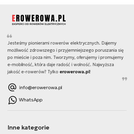
si
E-
GP
ro
lo
Te
E-
Jesteśmy pionierami rowerów elektrycznych. Dajemy
ro
możliwość zdrowszego i przyjemniejszego poruszania się
S
po mieście i poza nim. Tworzymy, oferujemy i promujemy
e-mobilność, która daje radość i wolność. Najwyższa
E-
jakość e-rowerów? Tylko
erowerowa.pl
!
ro
Ri
info@erowerowa.pl
E-
WhatsApp
ro
Sa
Cr
Inne kategorie
E-