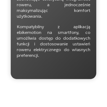
ro
e-
roweru, a jednocześnie
ro
Gi
maksymalizując komfort
Ak
Ca
użytkowania.
E-
TE
e-
ro
Kompatybilny z aplikacją
ro
Bu
Go
ebikemotion na smartfony, co
R2
umożliwia dostęp do dodatkowych
E-
funkcji i dostosowanie ustawień
Ca
Pe
roweru elektrycznego do własnych
preferencji.
E-
Rę
ro
Po
Te
ro
E-
Ba
ro
ro
Ke
T
E-
To
Co