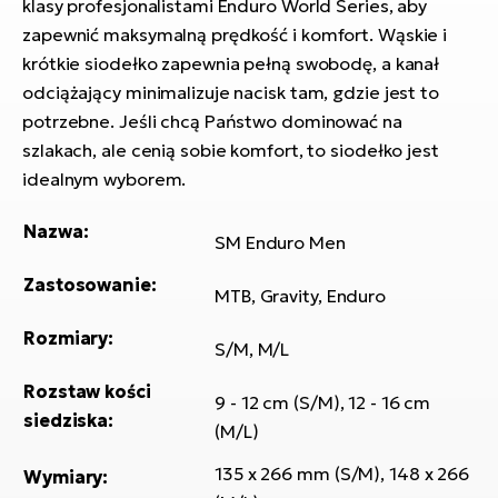
klasy profesjonalistami Enduro World Series, aby
si
zapewnić maksymalną prędkość i komfort. Wąskie i
E-
krótkie siodełko zapewnia pełną swobodę, a kanał
GP
ro
odciążający minimalizuje nacisk tam, gdzie jest to
lo
Te
potrzebne. Jeśli chcą Państwo dominować na
E-
szlakach, ale cenią sobie komfort, to siodełko jest
ro
idealnym wyborem.
S
Nazwa:
SM Enduro Men
E-
ro
Zastosowanie:
MTB, Gravity, Enduro
Ri
Rozmiary:
E-
S/M, M/L
ro
Rozstaw kości
Sa
9 - 12 cm (S/M), 12 - 16 cm
siedziska:
Cr
(M/L)
135 x 266 mm (S/M), 148 x 266
E-
Wymiary: