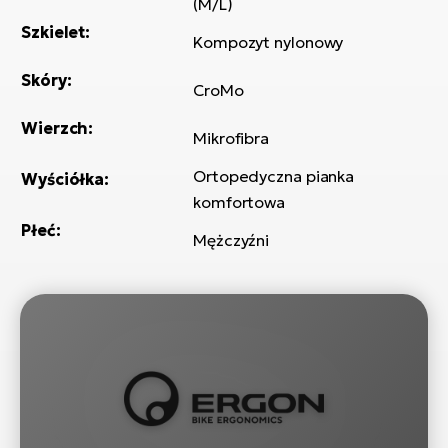
(M/L)
ro
Ra
Szkielet:
Kompozyt nylonowy
E-
Skóry:
CroMo
St
Wierzch:
Mikrofibra
E-
A
Ortopedyczna pianka
Wyściółka:
komfortowa
E-
Płeć:
ro
Mężczyźni
BH
Bi
E-
Mo
E-
ro
W