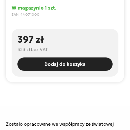
ro
e-
ro
W magazynie 1 szt.
Gi
EAN: 44071000
Ak
Ca
E-
TE
e-
ro
ro
Bu
Go
397 zł
R2
E-
323 zł
bez VAT
Ca
Pe
Dodaj do koszyka
E-
Rę
ro
Po
Te
ro
E-
Ba
ro
ro
Ke
T
E-
Zostało opracowane we współpracy ze światowej
To
Co