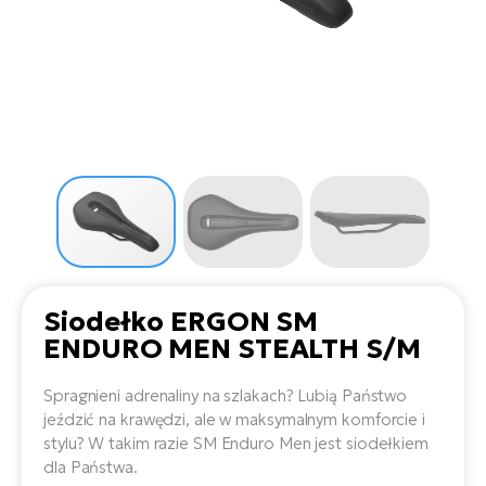
D
Sa
Wy
E-
ko
Tr
i 
ro
Se
e-
Le
Si
Tu
Fo
Ko
Sk
e-
Po
e-
ro
E-
ro
Ka
SU
Sil
Ap
ro
Ch
Cz
E-
Le
za
ro
Na
e-
AV
Ro
ko
ro
Siodełko ERGON SM
Ma
ro
ENDURO MEN STEALTH S/M
Da
E-
Ma
e-
ro
Spragnieni adrenaliny na szlakach? Lubią Państwo
sy
ro
4E
jeździć na krawędzi, ale w maksymalnym komforcie i
Fi
stylu? W takim razie SM Enduro Men jest siodełkiem
Gr
E-
dla Państwa.
Za
e-