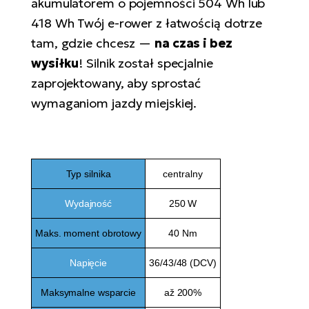
akumulatorem o pojemności 504 Wh lub
ro
Ra
418 Wh Twój e-rower z łatwością dotrze
tam, gdzie chcesz —
na czas i bez
E-
wysiłku
! Silnik został specjalnie
St
zaprojektowany, aby sprostać
E-
wymaganiom jazdy miejskiej.
A
E-
ro
Typ silnika
centralny
BH
Bi
Wydajność
250 W
E-
Maks. moment obrotowy
40 Nm
Mo
Napięcie
36/43/48 (DCV)
E-
ro
Maksymalne wsparcie
až 200%
W