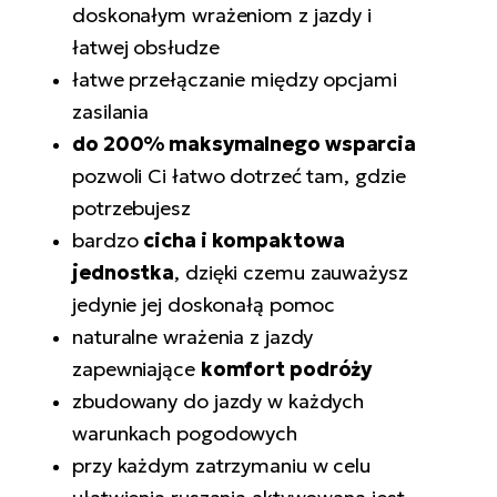
ro
doskonałym wrażeniom z jazdy i
e-
ro
Gi
łatwej obsłudze
Ak
Ca
łatwe przełączanie między opcjami
E-
TE
e-
ro
zasilania
ro
Bu
Go
do 200% maksymalnego wsparcia
R2
pozwoli Ci łatwo dotrzeć tam, gdzie
E-
potrzebujesz
Ca
Pe
bardzo
cicha i kompaktowa
E-
Rę
jednostka
, dzięki czemu zauważysz
ro
jedynie jej doskonałą pomoc
Po
Te
naturalne wrażenia z jazdy
ro
E-
zapewniające
komfort podróży
Ba
ro
zbudowany do jazdy w każdych
ro
Ke
warunkach pogodowych
T
E-
przy każdym zatrzymaniu w celu
To
Co