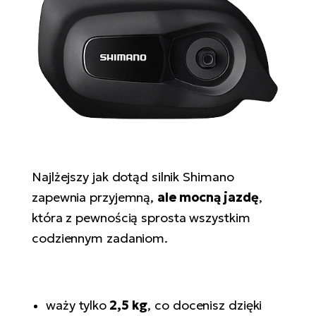
D
Sa
Wy
E-
ko
Tr
i 
ro
Se
e-
Le
Si
Tu
Fo
Ko
Sk
e-
Po
e-
ro
E-
ro
Ka
SU
Sil
Ap
ro
Ch
Cz
E-
Le
za
ro
Najlżejszy jak dotąd silnik Shimano
Na
e-
AV
Ro
ko
zapewnia przyjemną,
ale mocną jazdę
,
ro
Ma
ro
która z pewnością sprosta wszystkim
Da
codziennym zadaniom.
E-
Ma
e-
ro
sy
ro
4E
Fi
Gr
E-
waży tylko
2,5 kg
, co docenisz dzięki
Za
e-