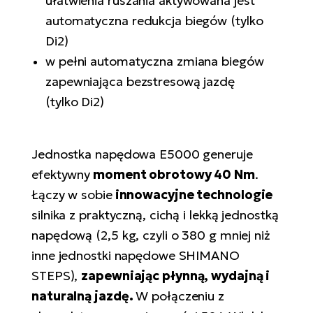
ułatwienia ruszania aktywowana jest
si
automatyczna redukcja biegów (tylko
E-
Di2)
GP
ro
lo
Te
w pełni automatyczna zmiana biegów
zapewniająca bezstresową jazdę
E-
(tylko Di2)
ro
S
Jednostka napędowa E5000 generuje
E-
ro
efektywny
moment obrotowy 40 Nm
.
Ri
Łączy w sobie
innowacyjne technologie
silnika z praktyczną, cichą i lekką jednostką
E-
napędową (2,5 kg, czyli o 380 g mniej niż
ro
Sa
inne jednostki napędowe SHIMANO
Cr
STEPS),
zapewniając płynną, wydajną i
naturalną jazdę.
W połączeniu z
E-