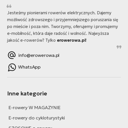
si
E-
Jesteśmy pionierami rowerów elektrycznych. Dajemy
GP
ro
możliwość zdrowszego i przyjemniejszego poruszania się
lo
Te
po mieście i poza nim. Tworzymy, oferujemy i promujemy
e-mobilność, która daje radość i wolność. Najwyższa
E-
jakość e-rowerów? Tylko
erowerowa.pl
!
ro
S
info@erowerowa.pl
E-
WhatsApp
ro
Ri
E-
Inne kategorie
ro
Sa
E-rowery W MAGAZYNIE
Cr
E-rowery do cykloturystyki
E-
SZOSOWE e-rowery