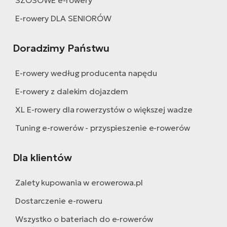
ro
Ra
E-rowery DLA SENIORÓW
E-
Doradzimy Państwu
St
E-
E-rowery według producenta napędu
A
E-rowery z dalekim dojazdem
E-
XL E-rowery dla rowerzystów o większej wadze
ro
Tuning e-rowerów - przyspieszenie e-rowerów
BH
Bi
Dla klientów
E-
Mo
Zalety kupowania w erowerowa.pl
E-
Dostarczenie e-roweru
ro
Wszystko o bateriach do e-rowerów
W