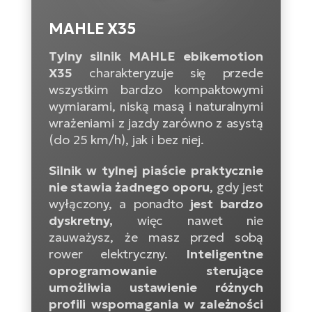
D
Sa
Wy
E-
ko
Tr
i 
ro
MAHLE X35
Se
e-
Le
Si
Tu
Tylny silnik MAHLE ebikemotion
Fo
Ko
Sk
e-
X35
charakteryzuje się przede
Po
e-
ro
wszystkim bardzo kompaktowymi
E-
wymiarami, niską masą i naturalnymi
ro
Ka
SU
Sil
wrażeniami z jazdy zarówno z asystą
Ap
ro
(do 25 km/h), jak i bez niej.
Ch
Cz
E-
Le
za
Silnik w tylnej piaście praktycznie
ro
Na
e-
AV
nie stawia żadnego oporu
, gdy jest
Ro
ko
ro
wyłączony, a ponadto
jest bardzo
Ma
ro
dyskretny,
więc nawet nie
Da
E-
zauważysz, że masz przed sobą
Ma
e-
ro
rower elektryczny.
Inteligentne
sy
ro
4E
oprogramowanie sterujące
Fi
umożliwia ustawienie różnych
Gr
E-
profili wspomagania w zależności
Za
e-