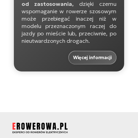
ro
od zastosowania,
dzięki czemu
e-
ro
Gi
wspomaganie w rowerze szosowym
Ak
może przebiegać inaczej niż w
Ca
E-
TE
modelu przeznaczonym raczej do
e-
ro
jazdy po mieście lub, przeciwnie, po
ro
Bu
Go
nieutwardzonych drogach.
R2
E-
Więcej informacji
Ca
Pe
E-
Rę
ro
Po
Te
ro
E-
Ba
ro
ro
Ke
T
E-
To
Co