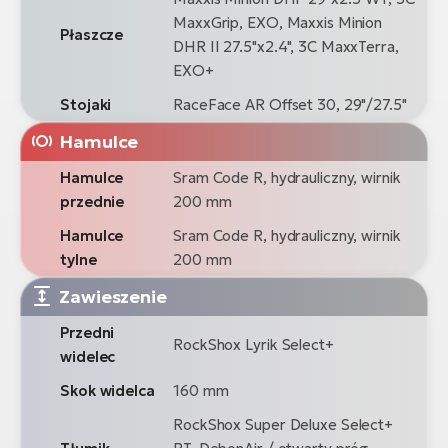
MaxxGrip, EXO, Maxxis Minion
Płaszcze
DHR II 27.5"x2.4", 3C MaxxTerra,
EXO+
Stojaki
RaceFace AR Offset 30, 29"/27.5"
Hamulce
Hamulce
Sram Code R, hydrauliczny, wirnik
przednie
200 mm
Hamulce
Sram Code R, hydrauliczny, wirnik
tylne
200 mm
Zawieszenie
Przedni
RockShox Lyrik Select+
widelec
Skok widelca
160 mm
RockShox Super Deluxe Select+