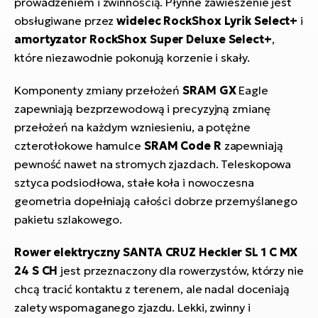
prowadzeniem i zwinnością. Płynne zawieszenie jest
obsługiwane przez
widelec RockShox Lyrik Select+
i
amortyzator RockShox Super Deluxe Select+
,
które niezawodnie pokonują korzenie i skały.
Komponenty zmiany przełożeń
SRAM GX
Eagle
zapewniają bezprzewodową i precyzyjną zmianę
przełożeń na każdym wzniesieniu, a potężne
czterotłokowe hamulce
SRAM Code R
zapewniają
pewność nawet na stromych zjazdach. Teleskopowa
sztyca podsiodłowa, stałe koła i nowoczesna
geometria dopełniają całości dobrze przemyślanego
pakietu szlakowego.
Rower elektryczny SANTA CRUZ Heckler SL 1 C MX
24 S CH
jest przeznaczony dla rowerzystów, którzy nie
chcą tracić kontaktu z terenem, ale nadal doceniają
zalety wspomaganego zjazdu. Lekki, zwinny i