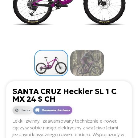
D
Sa
Wy
E-
ko
Tr
i 
ro
Se
e-
Le
Si
Tu
Fo
Ko
Sk
e-
Po
e-
ro
E-
ro
Ka
SU
Sil
Ap
ro
Ch
Cz
E-
Le
za
ro
Na
e-
AV
Ro
ko
ro
SANTA CRUZ Heckler SL 1 C
Ma
ro
MX 24 S CH
Da
E-
Ma
e-
ro
Fazua
Darmowa dostawa
sy
ro
4E
Fi
Lekki, zwinny i zaawansowany technicznie e-rower.
Łączy w sobie napęd elektryczny z właściwościami
Gr
E-
Za
jezdnymi klasycznego roweru enduro. Wyposażony w
e-