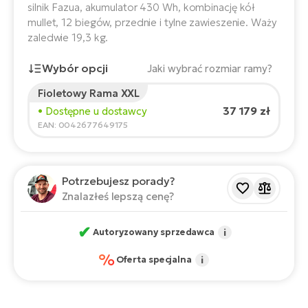
ro
silnik Fazua, akumulator 430 Wh, kombinację kół
e-
ro
Gi
mullet, 12 biegów, przednie i tylne zawieszenie. Waży
zaledwie 19,3 kg.
Ak
Ca
E-
TE
e-
ro
Wybór opcji
Jaki wybrać rozmiar ramy?
ro
Bu
Go
Fioletowy Rama XXL
R2
Wzrost rowerzysty:
165
cm
37 179 zł
• Dostępne u dostawcy
E-
150
210
EAN: 0042677649175
Ca
Pe
E-
Rę
Zalecany rozmiar
*
:
17 - 18" (M)
ro
Potrzebujesz porady?
*Podane wartości są orientacyjne.
Po
Te
Znalazłeś lepszą cenę?
ro
E-
✔
Autoryzowany sprzedawca
i
Ba
ro
ro
Ke
%
Oferta specjalna
i
T
E-
To
Co