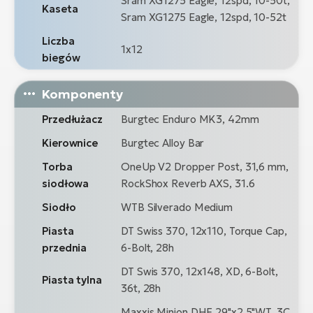
Sram XG1275 Eagle, 12spd, 10-50t,
Kaseta
Sram XG1275 Eagle, 12spd, 10-52t
Liczba
1x12
biegów
Komponenty
Przedłużacz
Burgtec Enduro MK3, 42mm
Kierownice
Burgtec Alloy Bar
Torba
OneUp V2 Dropper Post, 31,6 mm,
siodłowa
RockShox Reverb AXS, 31.6
Siodło
WTB Silverado Medium
Piasta
DT Swiss 370, 12x110, Torque Cap,
przednia
6-Bolt, 28h
DT Swis 370, 12x148, XD, 6-Bolt,
Piasta tylna
36t, 28h
Maxxis Minion DHF 29"x2.5"WT, 3C