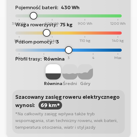
Pojemność baterii:
430 Wh
300 Wh
600 Wh
900 Wh
1200 Wh
Waga rowerzysty:
75 kg
50 kg
80 kg
110 kg
140 kg
Poziom pomocy:
3
Min
2
3
4
Max
Profil trasy:
Równina
Równina
Średni
Góry
Szacowany zasięg roweru elektrycznego
wynosi:
69 km*
*Na całkowity zasięg wpływa także tryb
wspomagania, stan techniczny roweru, wiek baterii,
temperatura otoczenia, wiatr i styl jazdy