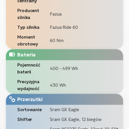
centralny
Producent
Fazua
silnika
Typ silnika
Fazua Ride 60
Moment
60 Nm
obrotowy
Bateria
Pojemność
400 - 499 Wh
baterii
Precyzyjna
430 Wh
wydajność
Przerzutki
Sortowanie
Sram GX Eagle
Shifter
Sram GX Eagle, 12 biegów