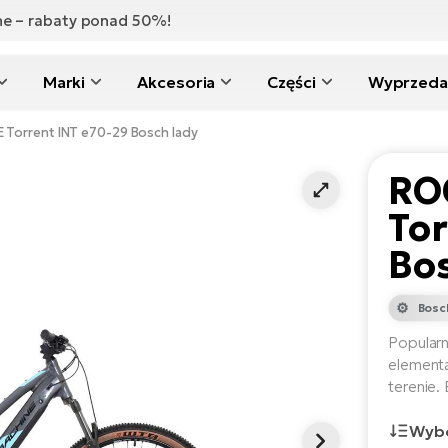
zne – rabaty ponad 50%!
Marki
Akcesoria
Części
Wyprzeda
Torrent INT e70-29 Bosch lady
RO
Tor
Bos
Bosc
Popularn
elementa
terenie.
Wybó