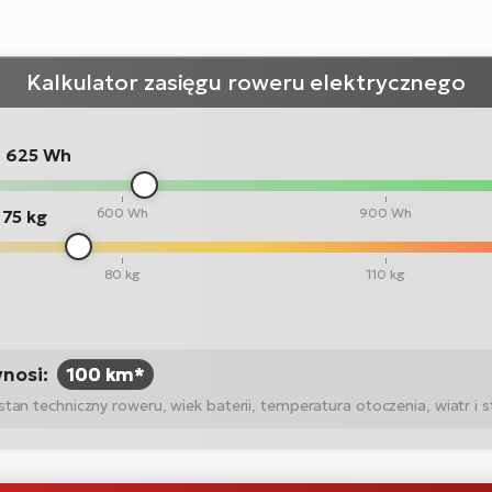
Kalkulator zasięgu roweru elektrycznego
:
625 Wh
600 Wh
900 Wh
75 kg
80 kg
110 kg
ynosi:
100 km*
n techniczny roweru, wiek baterii, temperatura otoczenia, wiatr i st