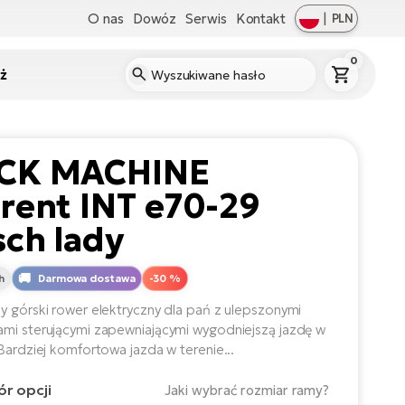
O nas
Dowóz
Serwis
Kontakt
|
PLN
0
ż
CK MACHINE
rent INT e70-29
ch lady
h
Darmowa dostawa
-30 %
y górski rower elektryczny dla pań z ulepszonymi
mi sterującymi zapewniającymi wygodniejszą jazdę w
 Bardziej komfortowa jazda w terenie...
r opcji
Jaki wybrać rozmiar ramy?