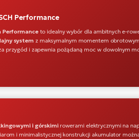
OSCH Performance
ch Performance
to idealny wybór dla ambitnych e-row
ajny system
z maksymalnym momentem obrotowym d
za przygód i zapewnia pożądaną moc w dowolnym m
kkingowymi i górskimi
rowerami elektrycznymi na n
miarom i minimalistycznej konstrukcji akumulator możn