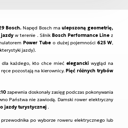
29 Bosch.
Napęd Bosch ma
ulepszoną geometrię,
 jazdy
w terenie
. Silnik
Bosch Performance Line
z
kumulatorem
Power Tube
o dużej pojemności
625 W
,
terystyki jazdy).
 dla każdego, kto chce mieć
elegancki
wygląd na
 ręce pozostają na kierownicy.
Pięć różnych trybów
x10
zapewnia doskonały zasięg podczas pokonywania
ewno Państwa nie zawiodą. Damski rower elektryczny
 jazdy turystycznej
.
przewodnika po wyborze roweru elektrycznego lub