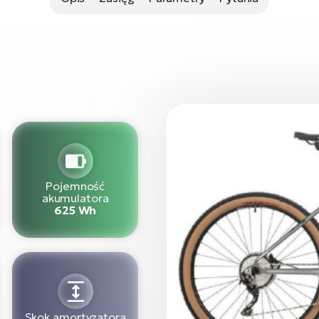
Pojemność
akumulatora
625 Wh
Skok amortyzatora