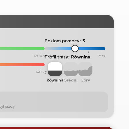
Poziom pomocy:
3
1200 Wh
Min
2
3
4
Max
Profil trasy:
Równina
140 kg
Równina
Średni
Góry
yl jazdy