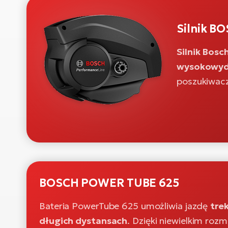
Silnik B
Silnik Bos
wysokowyd
poszukiwac
BOSCH POWER TUBE 625
Bateria PowerTube 625 umożliwia jazdę
tre
długich dystansach
. Dzięki niewielkim roz