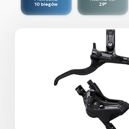
10 biegów
29"