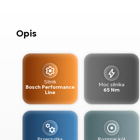
Opis
Silnik
Moc silnika
Bosch Performance
65 Nm
Line
Przerzutka
Rozmiar kół