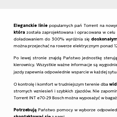
Eleganckie linie
popularnych pań Torrent na nowy
która
została zaprojektowana i opracowana w celu
doładowaniem do 300% wyróżnia się
doskonałym
można przejechać na rowerze elektrycznym ponad 125 
Po lewej stronie znajdą Państwo jednostkę steru
kierownicy. Wszystkie ważne informacje są wygodnie
jazdy zapewnia odpowiednie wsparcie w każdej sytua
O kontrolę i komfort w trudniejszym terenie dba
wid
stromych wzniesień i szybkich zjazdów. Nie zapomi
Torrent INT e70-29 Bosch można wyposażyć w bagażnik
Potrzebują
Państwo pomocy w wyborze odpowiedni
skontaktować się
z nami.