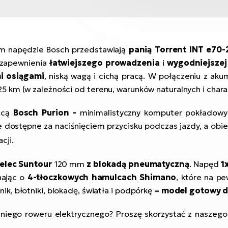
m napędzie Bosch przedstawiają
panią Torrent INT e70-
 zapewnienia
łatwiejszego prowadzenia
i
wygodniejszej
i osiągami
, niską wagą i cichą pracą. W połączeniu z a
km (w zależności od terenu, warunków naturalnych i charak
jącą
Bosch Purion
-
minimalistyczny komputer pokładowy
 dostępne za naciśnięciem przycisku podczas jazdy, a obie
cji.
elec
Suntour
120 mm
z blokadą pneumatyczną
. Napęd
1
nając o
4-tłoczkowych hamulcach Shimano
, które na p
, błotniki, blokadę, światła i podpórkę =
model gotowy do
ego roweru elektrycznego? Proszę skorzystać z naszego 