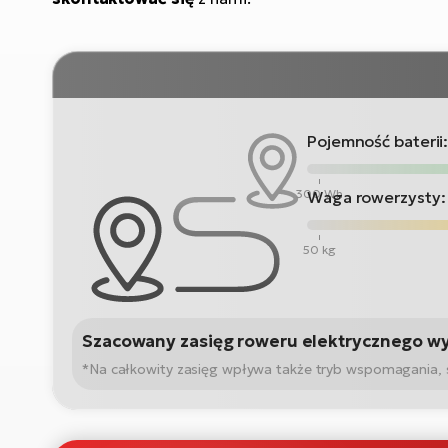
Pojemność baterii
300 Wh
Waga rowerzysty:
50 kg
Szacowany zasięg roweru elektrycznego w
*Na całkowity zasięg wpływa także tryb wspomagania, sta