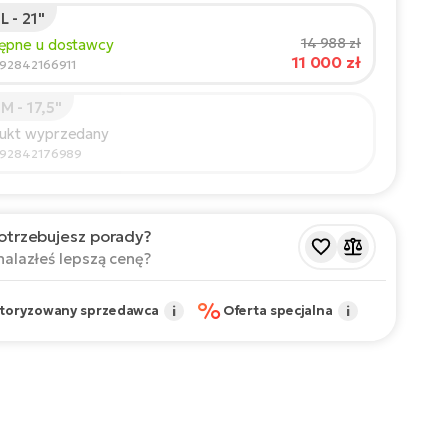
 - 21"
t rowerzysty:
165
cm
14 988 zł
tępne u dostawcy
11 000 zł
210
592842166911
M - 17,5"
cany rozmiar
*
:
17 - 18" (M)
dukt wyprzedany
 wartości są orientacyjne.
592842176989
otrzebujesz porady?
nalazłeś lepszą cenę?
%
toryzowany sprzedawca
i
Oferta specjalna
i