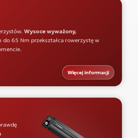
erzystów.
Wysoce wyważony,
o 65 Nm przekształca rowerzystę w
omencie.
Więcej informacji
aprawdę
a