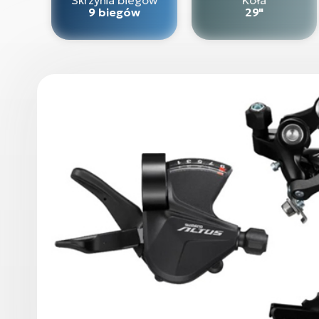
9 biegów
29"