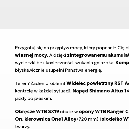
Przygotuj się na przypływ mocy, który popchnie Cię do
własnej mocy
. A dzięki
zintegrowanemu akumula
wycieczki bez konieczności szukania gniazdka.
Kompa
błyskawicznie uzupełni Państwa energię.
Teren? Żaden problem!
Widelec powietrzny RST Ae
kontrolę w każdej sytuacji.
Napęd Shimano Altus 1
jazdy po płaskim.
Obręcze WTB SX19
obute w
opony WTB Ranger C
On
,
kierownica One1 Alloy
(720 mm) i
siodełko W
twarzy.