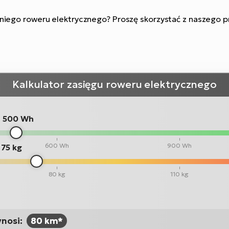
iego roweru elektrycznego? Proszę skorzystać z naszego p
Kalkulator zasięgu roweru elektrycznego
:
500 Wh
600 Wh
900 Wh
75 kg
80 kg
110 kg
ynosi:
80 km*