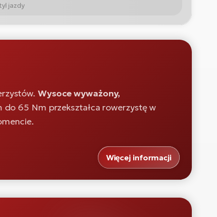
yl jazdy
erzystów.
Wysoce wyważony,
o 65 Nm przekształca rowerzystę w
omencie.
Więcej informacji