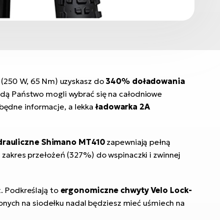
(250 W, 65 Nm) uzyskasz do
340% doładowania
ędą Państwo mogli wybrać się na całodniowe
będne informacje, a lekka
ładowarka 2A
drauliczne Shimano MT410
zapewniają pełną
y zakres przełożeń (327%) do wspinaczki i zwinnej
. Podkreślają to
ergonomiczne chwyty Velo Lock-
onych na siodełku nadal będziesz mieć uśmiech na