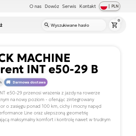
O nas
Dowóz
Serwis
Kontakt
|
PLN
0
ż
CK MACHINE
rent INT e50-29 B
h
Darmowa dostawa
INT e50-29 przenosi wrażenia z jazdy na rowerze
znym na nowy poziom - oferując zintegrowany
or o zasięgu ponad 100 km, cichy i mocny napęd
rformance Line oraz ulepszoną geometrię
jącą maksymalny komfort i kontrolę nawet w trudnym