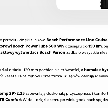
 przodu - dzięki silnikowi
Bosch Performance Line Cruise
torowi Bosch PowerTube 500 Wh
o zasięgu do
150 km
, b
ktowy wyświetlacz Bosch Purion
zadba o wszystkie niez
rial
o skoku 120 mm pochłania nierówności, a
hamulce hy
×9
, kaseta 11-36 zębów i przerzutka 38 zębów oferują idealn
omp 29×2.25
zapewniają doskonałą przyczepność i komfort
TB Comfort
Wide - dzięki czemu po wielu godzinach spędz