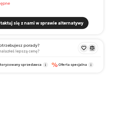
tępne
taktuj się z nami w sprawie alternatywy
otrzebujesz porady?
nalazłeś lepszą cenę?
%
toryzowany sprzedawca
i
Oferta specjalna
i