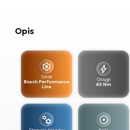
Opis
Silnik
Osiągi
Bosch Performance
65 Nm
Line
Skrzynia biegów
Koła