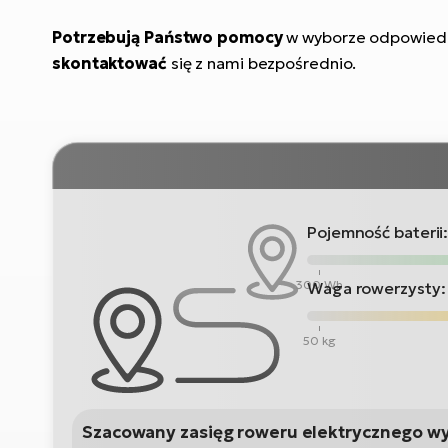
Potrzebują Państwo pomocy
w wyborze odpowiedn
skontaktować
się z nami bezpośrednio.
Pojemność baterii
300 Wh
Waga rowerzysty:
50 kg
Szacowany zasięg roweru elektrycznego w