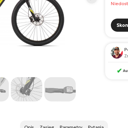
Niedos
Skon
P
Z
✔
Au
Opis
Zasięg
Parametry
Pytania