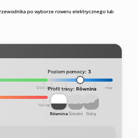
rzewodnika po wyborze roweru elektrycznego lub
Poziom pomocy:
3
1200 Wh
Min
2
3
4
Max
Profil trasy:
Równina
140 kg
Równina
Średni
Góry