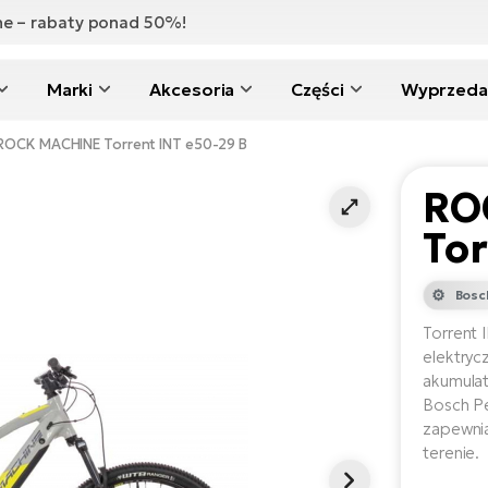
zne – rabaty ponad 50%!
Marki
Akcesoria
Części
Wyprzeda
ROCK MACHINE Torrent INT e50-29 B
RO
Tor
Bosc
Torrent 
elektryc
akumulat
Bosch Pe
zapewnia
terenie.