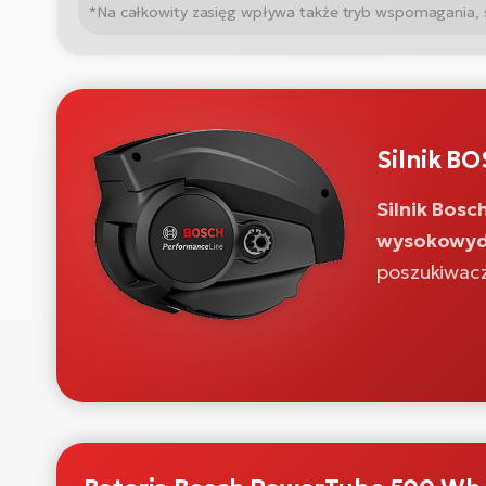
*Na całkowity zasięg wpływa także tryb wspomagania, sta
Silnik B
Silnik Bos
wysokowyd
poszukiwac