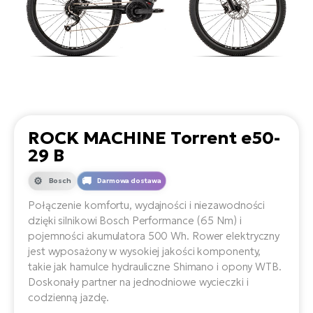
D
Sa
Wy
E-
ko
Tr
i 
ro
Se
e-
Le
Si
Tu
Fo
Ko
Sk
e-
Po
e-
ro
E-
ro
Ka
SU
Sil
Ap
ROCK MACHINE Torrent e50-
ro
Ch
Cz
29 B
E-
Le
za
ro
Na
e-
Bosch
Darmowa dostawa
AV
Ro
ko
ro
Ma
Połączenie komfortu, wydajności i niezawodności
ro
dzięki silnikowi Bosch Performance (65 Nm) i
Da
E-
pojemności akumulatora 500 Wh. Rower elektryczny
Ma
e-
jest wyposażony w wysokiej jakości komponenty,
ro
sy
ro
takie jak hamulce hydrauliczne Shimano i opony WTB.
4E
Fi
Doskonały partner na jednodniowe wycieczki i
Gr
codzienną jazdę.
E-
Za
e-