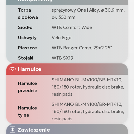
Torba
sprężynowy One1 Alloy, ø 30,9 mm,
siodłowa
dł. 350 mm
Siodło
WTB Comfort Wide
Uchwyty
Velo Ergo
Płaszcze
WTB Ranger Comp, 29x2.25"
Stojaki
WTB SX19
Hamulce
SHIMANO BL-M4100/BR-MT410,
Hamulce
180/180 rotor, hydraulic disc brake,
przednie
resin pads
SHIMANO BL-M4100/BR-MT410,
Hamulce
180/180 rotor, hydraulic disc brake,
tylne
resin pads
Zawieszenie