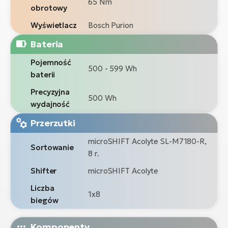
65 Nm
obrotowy
Wyświetlacz
Bosch Purion
Bateria
Pojemność
500 - 599 Wh
baterii
Precyzyjna
500 Wh
wydajność
Przerzutki
microSHIFT Acolyte SL-M7180-R,
Sortowanie
8 r.
Shifter
microSHIFT Acolyte
Liczba
1x8
biegów
Komponenty