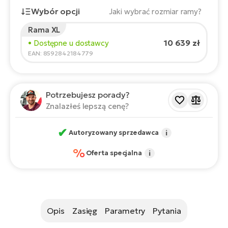
ro
e-
ro
Wybór opcji
Jaki wybrać rozmiar ramy?
Gi
Ak
Rama XL
Ca
E-
Wzrost rowerzysty:
165
cm
TE
10 639 zł
• Dostępne u dostawcy
e-
ro
150
210
EAN: 8592842184779
ro
Bu
Go
R2
Zalecany rozmiar
*
:
17 - 18" (M)
E-
Potrzebujesz porady?
*Podane wartości są orientacyjne.
Ca
Pe
Znalazłeś lepszą cenę?
E-
Rę
ro
✔
Autoryzowany sprzedawca
i
Po
Te
%
Oferta specjalna
i
ro
E-
Ba
ro
ro
Ke
T
Opis
Zasięg
Parametry
Pytania
E-
To
Co