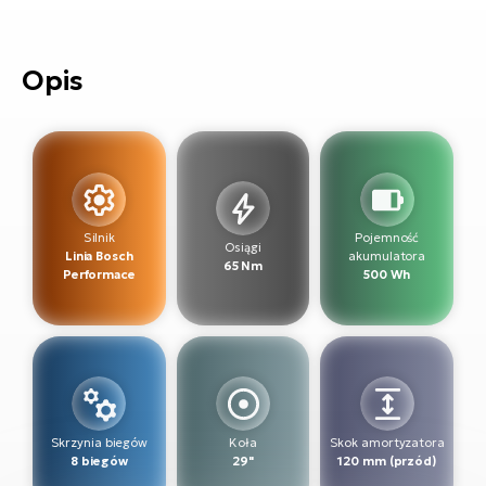
si
E-
GP
ro
Opis
lo
Te
E-
ro
S
E-
Silnik
Pojemność
Osiągi
Linia Bosch
akumulatora
ro
65 Nm
Performace
500 Wh
Ri
E-
ro
Sa
Cr
Skrzynia biegów
Koła
Skok amortyzatora
8 biegów
29"
120 mm (przód)
E-