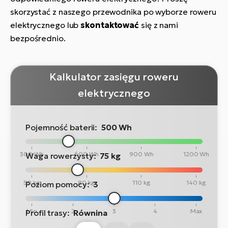
skorzystać z naszego przewodnika po wyborze roweru
elektrycznego lub
skontaktować
się z nami
bezpośrednio.
Kalkulator zasięgu roweru
elektrycznego
Pojemność baterii:
500 Wh
300 Wh
600 Wh
900 Wh
1200 Wh
Waga rowerzysty:
75 kg
50 kg
80 kg
110 kg
140 kg
Poziom pomocy:
3
Min
2
3
4
Max
Profil trasy:
Równina