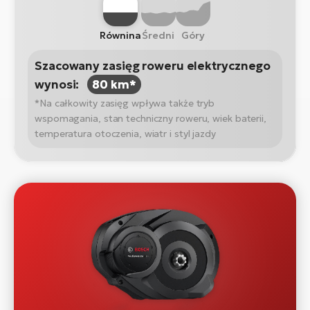
Równina
Średni
Góry
Szacowany zasięg roweru elektrycznego
wynosi:
80 km*
*Na całkowity zasięg wpływa także tryb
wspomagania, stan techniczny roweru, wiek baterii,
temperatura otoczenia, wiatr i styl jazdy