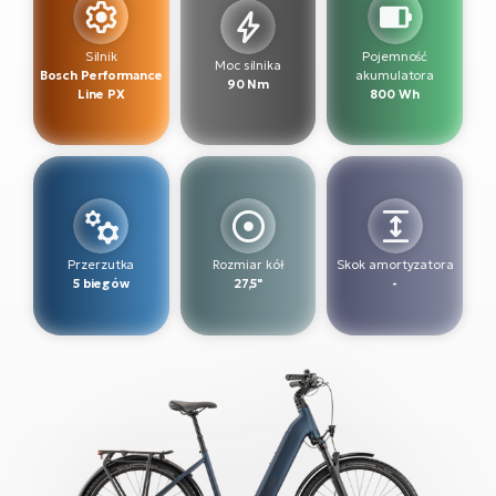
ro
Ra
Silnik
Pojemność
Moc silnika
Bosch Performance
akumulatora
E-
90 Nm
Line PX
800 Wh
St
E-
A
E-
ro
Przerzutka
Rozmiar kół
Skok amortyzatora
BH
5 biegów
27,5"
-
Bi
E-
Mo
E-
ro
W