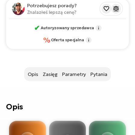
si
Potrzebujesz porady?
E-
Znalazłeś lepszą cenę?
GP
ro
lo
Te
✔
Autoryzowany sprzedawca
i
%
E-
Oferta specjalna
i
ro
S
E-
ro
Opis
Zasięg
Parametry
Pytania
Ri
E-
ro
Opis
Sa
Cr
E-