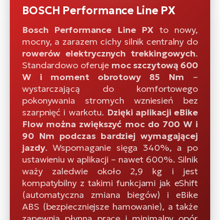
BOSCH Performance Line PX
Bosch Performance Line PX
to nowy,
mocny, a zarazem cichy silnik centralny do
rowerów elektrycznych trekkingowych
.
Standardowo oferuje
moc szczytową 600
W i moment obrotowy 85 Nm
–
wystarczającą do komfortowego
pokonywania stromych wzniesień bez
szarpnięć i warkotu.
Dzięki aplikacji eBike
Flow można zwiększyć moc do 700 W i
90 Nm podczas bardziej wymagającej
jazdy
. Wspomaganie sięga 340%, a po
ustawieniu w aplikacji – nawet 600%. Silnik
waży zaledwie około 2,9 kg i jest
kompatybilny z takimi funkcjami jak eShift
(automatyczna zmiana biegów) i eBike
ABS (bezpieczniejsze hamowanie), a także
zapewnia płynną pracę i minimalny opór