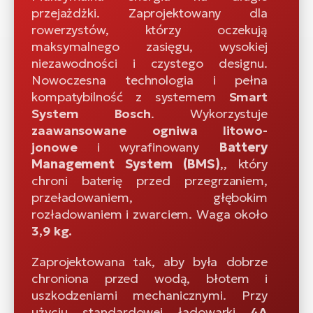
przejażdżki. Zaprojektowany dla
rowerzystów, którzy oczekują
maksymalnego zasięgu, wysokiej
niezawodności i czystego designu.
Nowoczesna technologia i pełna
kompatybilność z systemem
Smart
System Bosch
. Wykorzystuje
zaawansowane
ogniwa litowo-
jonowe
i wyrafinowany
Battery
Management System (BMS)
,, który
chroni baterię przed przegrzaniem,
przeładowaniem, głębokim
rozładowaniem i zwarciem. Waga około
3,9 kg.
Zaprojektowana tak, aby była dobrze
chroniona przed wodą, błotem i
uszkodzeniami mechanicznymi. Przy
użyciu standardowej ładowarki
4A