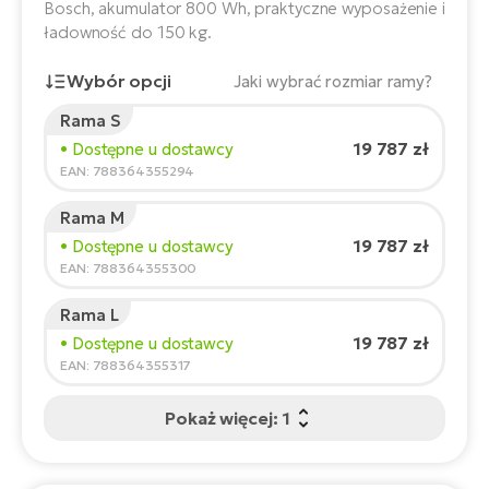
ro
Bosch, akumulator 800 Wh, praktyczne wyposażenie i
e-
ro
Gi
ładowność do 150 kg.
Ak
Ca
E-
Wybór opcji
Jaki wybrać rozmiar ramy?
TE
e-
ro
Rama S
ro
Bu
Go
Wzrost rowerzysty:
165
cm
19 787 zł
• Dostępne u dostawcy
R2
150
210
EAN: 788364355294
E-
Ca
Pe
Rama M
Zalecany rozmiar
*
:
17 - 18" (M)
19 787 zł
• Dostępne u dostawcy
E-
Rę
*Podane wartości są orientacyjne.
EAN: 788364355300
ro
Po
Te
Rama L
ro
19 787 zł
• Dostępne u dostawcy
E-
EAN: 788364355317
Ba
ro
ro
Ke
Pokaż więcej: 1
T
E-
To
Co