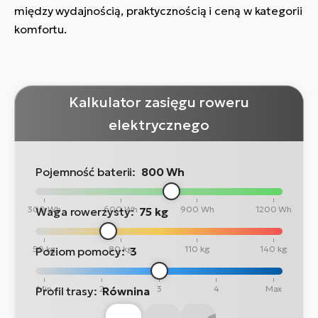
między wydajnością, praktycznością i ceną w kategorii
komfortu.
Kalkulator zasięgu roweru
elektrycznego
Pojemność baterii:
800 Wh
300 Wh
600 Wh
900 Wh
1200 Wh
Waga rowerzysty:
75 kg
50 kg
80 kg
110 kg
140 kg
Poziom pomocy:
3
Min
2
3
4
Max
Profil trasy:
Równina