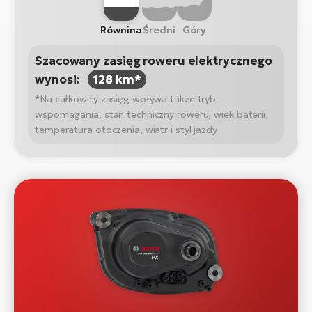
Równina
Średni
Góry
Szacowany zasięg roweru elektrycznego
wynosi:
128 km*
*Na całkowity zasięg wpływa także tryb
wspomagania, stan techniczny roweru, wiek baterii,
temperatura otoczenia, wiatr i styl jazdy