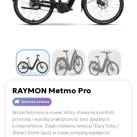
D
Sa
Wy
E-
ko
Tr
i 
ro
Se
e-
Le
Si
Tu
Fo
Ko
Sk
e-
Po
e-
ro
E-
ro
Ka
SU
Sil
Ap
ro
Ch
Cz
E-
Le
za
ro
Na
e-
AV
Ro
ko
ro
RAYMON Metmo Pro
Ma
ro
Da
Darmowa dostawa
E-
Ma
e-
ro
sy
Wszechstronny e-rower, który stawia na komfort,
ro
4E
prostotę i wysoką praktyczność bez zbędnych
Fi
kompromisów. Dzięki niskiemu wejściu (Easy Entry /
Gr
E-
Wave), które łączy w sobie potężną wydajność
Za
e-