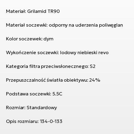
si
E-
Materiał: Grilamid TR90
GP
ro
Materiał soczewki: odporny na uderzenia poliwęglan
lo
Te
E-
Kolor soczewek: dym
ro
Wykończenie soczewki: lodowy niebieski revo
S
E-
Kategoria filtra przeciwsłonecznego: S2
ro
Przepuszczalność światła obiektywu: 24%
Ri
E-
Podstawa soczewki: 5.5C
ro
Rozmiar: Standardowy
Sa
Cr
Opis rozmiaru: 134-0-133
E-