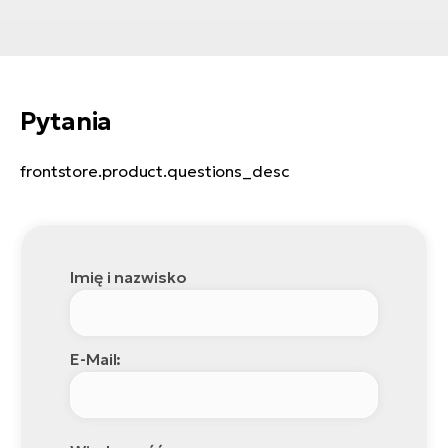
ro
Ra
E-
St
Pytania
E-
A
frontstore.product.questions_desc
E-
ro
BH
Imię i nazwisko
Bi
E-
Mo
E-Mail:
E-
ro
W