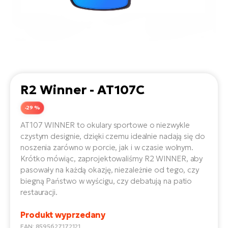
D
Sa
Wy
E-
ko
Tr
i 
ro
Se
e-
Le
Si
Tu
Fo
Ko
Sk
e-
Po
e-
ro
E-
ro
Ka
SU
Sil
R2 Winner - AT107C
Ap
ro
Ch
Cz
-29 %
E-
Le
za
ro
AT107 WINNER to okulary sportowe o niezwykle
Na
e-
AV
czystym designie, dzięki czemu idealnie nadają się do
Ro
ko
ro
noszenia zarówno w porcie, jak i w czasie wolnym.
Ma
ro
Krótko mówiąc, zaprojektowaliśmy R2 WINNER, aby
Da
pasowały na każdą okazję, niezależnie od tego, czy
E-
Ma
e-
biegną Państwo w wyścigu, czy debatują na patio
ro
sy
ro
restauracji.
4E
Fi
Gr
Produkt wyprzedany
E-
Za
e-
EAN: 8595627172121