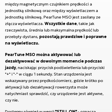
si
między magnetycznym czujnikiem prędkości a
E-
jednostką silnikową oraz między wyświetlaczem a
GP
ro
jednostką silnikową. PearTune MSO jest zasilany ze
lo
Te
złącza wyświetlacza.
Wszystkie dane
, takie jak
rzeczywista, średnia lub maksymalna prędkość lub
E-
przebyty dystans,
pozostają prawdziwe i poprawne
ro
na wyświetlaczu.
S
PearTune MSO można aktywować lub
E-
dezaktywować w dowolnym momencie podczas
ro
Ri
jazdy
, naciskając przycisk podświetlenia lub przyciski
"+" i "-" w ciągu 1 sekundy. Stan urządzenia jest
E-
wskazywany przez prędkościomierz, gdzie krótko po
ro
aktywacji lub dezaktywacji rowerzysta może
Sa
natychmiast sprawdzić, czy urządzenie jest aktywne,
Cr
czy nie.
E-
Dostępny również w wersji
"STILL ON"
- oznacza