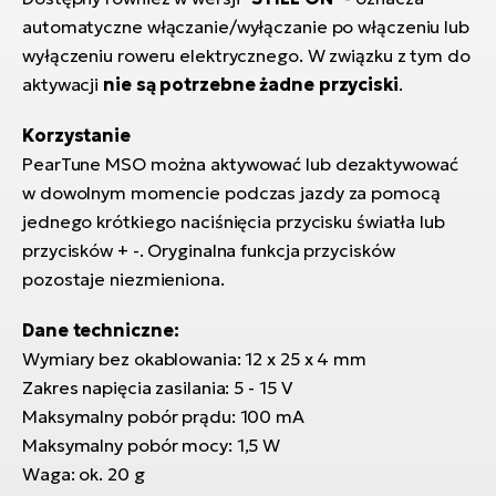
ro
automatyczne włączanie/wyłączanie po włączeniu lub
Ra
wyłączeniu roweru elektrycznego. W związku z tym do
E-
aktywacji
nie są potrzebne żadne przyciski
.
St
Korzystanie
E-
PearTune MSO można aktywować lub dezaktywować
A
w dowolnym momencie podczas jazdy za pomocą
jednego krótkiego naciśnięcia przycisku światła lub
E-
przycisków + -. Oryginalna funkcja przycisków
ro
pozostaje niezmieniona.
BH
Bi
Dane techniczne:
Wymiary bez okablowania: 12 x 25 x 4 mm
E-
Mo
Zakres napięcia zasilania: 5 - 15 V
Maksymalny pobór prądu: 100 mA
E-
Maksymalny pobór mocy: 1,5 W
ro
Waga: ok. 20 g
W