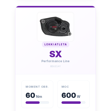
LEKKI ATLETA
SX
Performance Line
BDU314Y
MOMENT OBR.
MOC
60
600
Nm
W