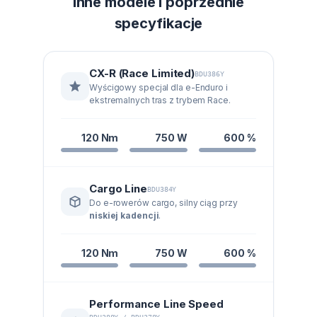
Inne modele i poprzednie
specyfikacje
CX-R (Race Limited)
BDU386Y
Wyścigowy specjal dla e-Enduro i
ekstremalnych tras z trybem Race.
120 Nm
750 W
600 %
Cargo Line
BDU384Y
Do e-rowerów cargo, silny ciąg przy
niskiej kadencji
.
120 Nm
750 W
600 %
Performance Line Speed