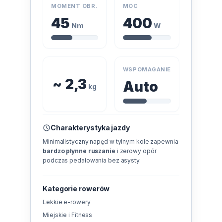
MOMENT OBR.
MOC
45
400
Nm
W
WSPOMAGANIE
~ 2,3
Auto
kg
Charakterystyka jazdy
Minimalistyczny napęd w tylnym kole zapewnia
bardzo płynne ruszanie
i zerowy opór
podczas pedałowania bez asysty.
Kategorie rowerów
Lekkie e-rowery
Miejskie i Fitness