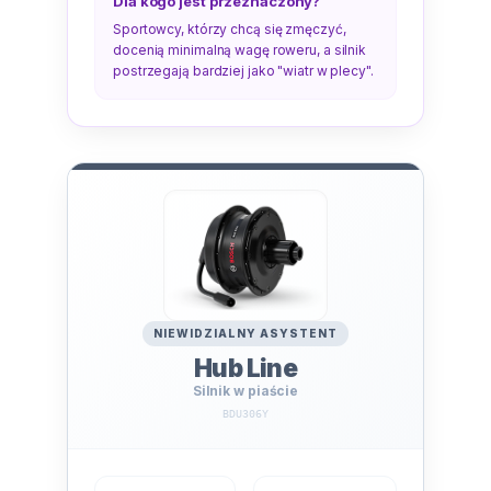
Dla kogo jest przeznaczony?
Sportowcy, którzy chcą się zmęczyć,
docenią minimalną wagę roweru, a silnik
postrzegają bardziej jako "wiatr w plecy".
NIEWIDZIALNY ASYSTENT
Hub Line
Silnik w piaście
BDU306Y