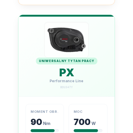
ro
Ra
E-
St
E-
A
E-
UNIWERSALNY TYTAN PRACY
PX
ro
BH
Performance Line
Bi
BDU347Y
E-
Mo
MOMENT OBR.
MOC
E-
90
700
ro
Nm
W
W