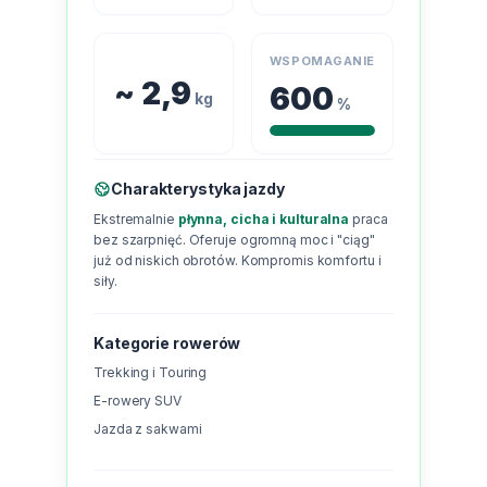
WSPOMAGANIE
~ 2,9
600
kg
%
Charakterystyka jazdy
Ekstremalnie
płynna, cicha i kulturalna
praca
bez szarpnięć. Oferuje ogromną moc i "ciąg"
już od niskich obrotów. Kompromis komfortu i
siły.
Kategorie rowerów
Trekking i Touring
E-rowery SUV
Jazda z sakwami