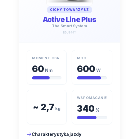
CICHY TOWARZYSZ
Active Line Plus
The Smart System
BDU344Y
MOMENT OBR.
MOC
60
600
Nm
W
WSPOMAGANIE
~ 2,7
340
kg
%
Charakterystyka jazdy