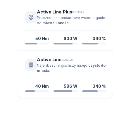
Active Line Plus
BDU334Y
Poprzednie standardowe wspomaganie
do
miasta i okolic
.
50 Nm
600 W
340 %
Active Line
BDU332Y
Najsłabszy i najcichszy napęd
czysto do
miasta
.
40 Nm
586 W
340 %