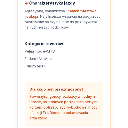
Charakterystyka jazdy
si
E-
Agresywna, dynamiczna i
natychmiastowa
GP
reakcja
. Najsilniejsze wsparcie na podjazdach.
ro
Nastawiony na czystą moc do pokonywania
lo
Te
najtrudniejszych odcinków.
E-
ro
Kategorie rowerów
S
Pełna moc e-MTB
Enduro i All-Mountain
E-
Trudny teren
ro
Ri
E-
Dla kogo jest przeznaczony?
ro
Rowerzyści górscy jeżdżący w trudnym
terenie, na stromych podjazdach pełnych
Sa
korzeni, potrzebujący wybuchowej mocy
Cr
i funkcji Ext. Boost do pokonywania
przeszkód.
E-