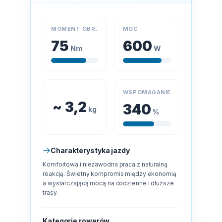
MOMENT OBR.
MOC
75
600
Nm
W
WSPOMAGANIE
~ 3,2
340
kg
%
Charakterystyka jazdy
Komfortowa i niezawodna praca z naturalną
reakcją. Świetny kompromis między ekonomią
a wystarczającą mocą na codzienne i dłuższe
trasy.
Kategorie rowerów