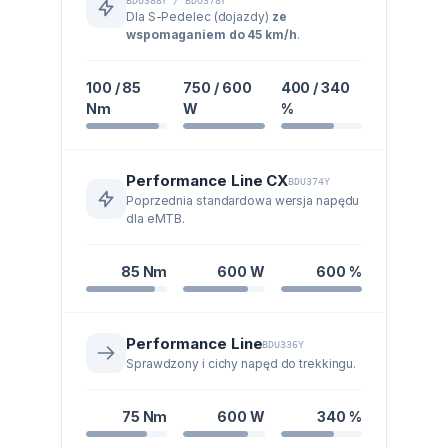
BDU388Y / BDU378Y
Dla S-Pedelec (dojazdy)
ze
wspomaganiem do 45 km/h
.
100 / 85
750 / 600
400 / 340
Nm
W
%
Performance Line CX
BDU374Y
Poprzednia standardowa wersja napędu
dla eMTB.
85 Nm
600 W
600 %
Performance Line
BDU336Y
Sprawdzony i cichy napęd do trekkingu.
75 Nm
600 W
340 %