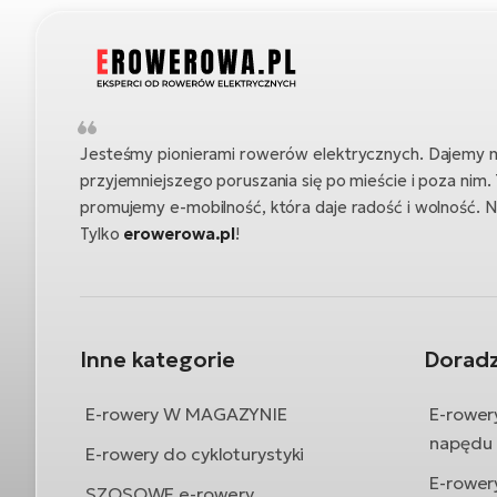
Jesteśmy pionierami rowerów elektrycznych. Dajemy 
przyjemniejszego poruszania się po mieście i poza nim.
promujemy e-mobilność, która daje radość i wolność. 
Tylko
erowerowa.pl
!
Inne kategorie
Dorad
E-rowery W MAGAZYNIE
E-rower
napędu
E-rowery do cykloturystyki
E-rower
SZOSOWE e-rowery