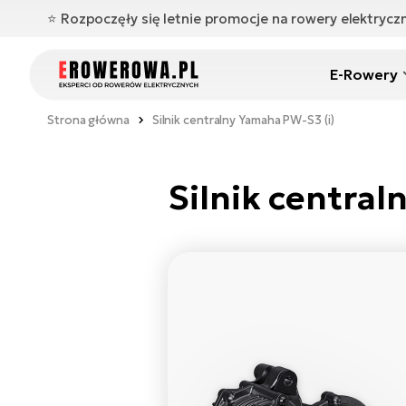
⭐️ Rozpoczęły się letnie promocje na rowery elektryc
E-Rowery
Strona główna
Silnik centralny Yamaha PW-S3 (i)
Silnik central