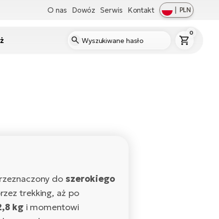
O nas
Dowóz
Serwis
Kontakt
|
PLN
0
ż
przeznaczony do
szerokiego
rzez trekking, aż po
2,8 kg
i momentowi