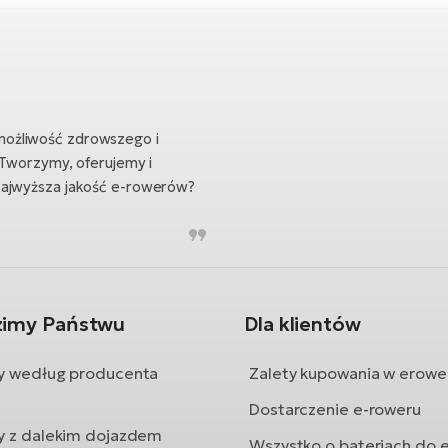
możliwość zdrowszego i
 Tworzymy, oferujemy i
Najwyższa jakość e-rowerów?
zimy Państwu
Dla klientów
y według producenta
Zalety kupowania w erowe
Dostarczenie e-roweru
y z dalekim dojazdem
Wszystko o bateriach do e