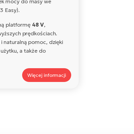
nek mocy do masy we
3 Easy).
sną platformę
48 V
,
wyższych prędkościach.
 naturalną pomoc, dzięki
użytku, a także do
Więcej informacji