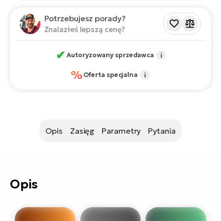
si
E-
Potrzebujesz porady?
GP
Znalazłeś lepszą cenę?
ro
lo
Te
✔
Autoryzowany sprzedawca
i
E-
%
ro
Oferta specjalna
i
S
E-
ro
Opis
Zasięg
Parametry
Pytania
Ri
E-
ro
Sa
Opis
Cr
E-