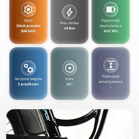
ro
Ra
Silnik
Pojemność
E-
Moc silnika
Silnik przedni
akumulatora
45 Nm
St
BAFANG
602 Wh
E-
A
E-
ro
Podnośnik
BH
Skrzynia biegów
Koła
amortyzatora
3 prędkości
24"
Bi
-
E-
Mo
E-
ro
W