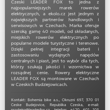
Czeski LEADER FOX to jedna z
najpopularniejszych marek rowerów
elektrycznych, a ekolo.cz jest jednym z
największych partnerów handlowych i
serwisowych w Czechach. Marka oferuje
szeroką gamę 40 modeli, od składanych,
miejskich rowerów elektrycznych po
popularne modele turystyczne i terenowe.
Dzięki pełnej integracji baterii i
zastosowaniu wydajnych napędów
centralnych i piast, jest to wybór dla tych,
którzy szukają jakości i wzornictwa w
rozsądnej cenie. Rowery elektryczne
LEADER FOX są montowane w Czechach
w Czeskich Budziejowicach.
Kontakt: Bohemia bike a.s., Okruzni 697, 370 01
Ceske Budejovice, Republika Czeska, e-mail:
prodejna@leaderfox.cz, telefon: +420 601 105