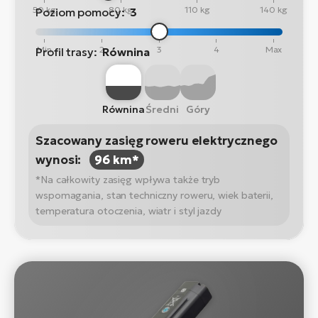
50 kg
80 kg
110 kg
140 kg
Poziom pomocy:
3
Min
2
3
4
Max
Profil trasy:
Równina
Równina
Średni
Góry
Szacowany zasięg roweru elektrycznego
wynosi:
96 km*
*Na całkowity zasięg wpływa także tryb
wspomagania, stan techniczny roweru, wiek baterii,
temperatura otoczenia, wiatr i styl jazdy