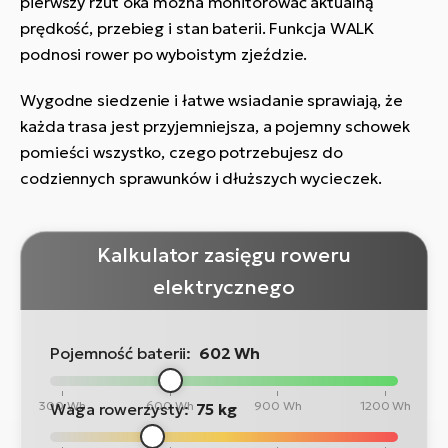
pierwszy rzut oka można monitorować aktualną
prędkość, przebieg i stan baterii. Funkcja WALK
podnosi rower po wyboistym zjeździe.
Wygodne siedzenie i łatwe wsiadanie sprawiają, że
każda trasa jest przyjemniejsza, a pojemny schowek
pomieści wszystko, czego potrzebujesz do
codziennych sprawunków i dłuższych wycieczek.
Kalkulator zasięgu roweru
elektrycznego
Pojemność baterii:
602 Wh
300 Wh
600 Wh
900 Wh
1200 Wh
Waga rowerzysty:
75 kg