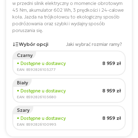
ro
w przedni silnik elektryczny o momencie obrotowym
e-
ro
Gi
45 Nm, akumulator 602 Wh, 3 prędkości i 24-calowe
koła. Jazda na trójkołowcu to ekologiczny sposób
Ak
Ca
E-
podróżowania oraz szybki i wydajny sposób
TE
e-
ro
poruszania się.
ro
Bu
Go
Wybór opcji
Jaki wybrać rozmiar ramy?
R2
E-
Czarny
Ca
Pe
Wzrost rowerzysty:
165
cm
8 959 zł
• Dostępne u dostawcy
150
210
EAN: 8592826103277
E-
Rę
ro
Biały
Po
Te
Zalecany rozmiar
*
:
17 - 18" (M)
8 959 zł
• Dostępne u dostawcy
ro
*Podane wartości są orientacyjne.
EAN: 8592826103680
E-
Ba
ro
Szary
ro
Ke
8 959 zł
• Dostępne u dostawcy
T
EAN: 8592826100993
E-
To
Co