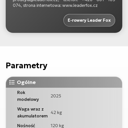
074, strona internetowa: www.leaderfox.cz
E-rowery Leader Fox
Parametry
Ogólne
Rok
2025
modelowy
Waga wraz z
42 kg
akumulatorem
Nośność
120 kg