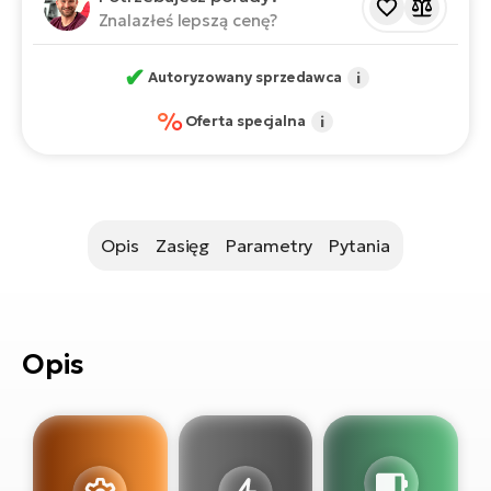
si
Znalazłeś lepszą cenę?
E-
GP
ro
✔
Autoryzowany sprzedawca
i
lo
Te
%
Oferta specjalna
i
E-
ro
S
E-
Opis
Zasięg
Parametry
Pytania
ro
Ri
E-
Opis
ro
Sa
Cr
E-