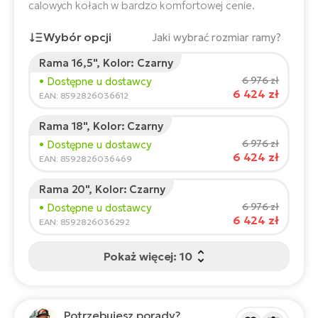
ro
calowych kołach w bardzo komfortowej cenie.
e-
ro
Gi
Wybór opcji
Jaki wybrać rozmiar ramy?
Ak
Ca
E-
TE
Rama 16,5", Kolor: Czarny
e-
ro
Wzrost rowerzysty:
165
cm
6 976 zł
ro
• Dostępne u dostawcy
Bu
Go
6 424 zł
150
210
EAN: 8592826036612
R2
E-
Rama 18", Kolor: Czarny
Ca
Pe
Zalecany rozmiar
*
:
17 - 18" (M)
6 976 zł
• Dostępne u dostawcy
*Podane wartości są orientacyjne.
6 424 zł
EAN: 8592826036469
E-
Rę
ro
Rama 20", Kolor: Czarny
Po
Te
6 976 zł
• Dostępne u dostawcy
ro
6 424 zł
EAN: 8592826036292
E-
Ba
ro
Pokaż więcej: 10
ro
Ke
T
E-
To
Co
Potrzebujesz porady?