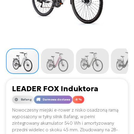
D
Sa
Wy
E-
ko
Tr
i 
ro
Se
e-
Le
Si
Tu
Fo
Ko
Sk
e-
Po
e-
ro
E-
ro
Ka
SU
Sil
Ap
ro
Ch
Cz
E-
Le
za
ro
Na
e-
AV
Ro
ko
ro
LEADER FOX Induktora
Ma
ro
Da
Bafang
Darmowa dostawa
-8 %
E-
Ma
e-
ro
sy
Nowoczesny miejski e-rower z nisko osadzoną ramą
ro
4E
wyposażony w tylny silnik Bafang, w pełni
Fi
zintegrowany akumulator 540 Wh i amortyzowany
Gr
E-
przedni widelec o skoku 45 mm. Zbudowany na 28-
Za
e-