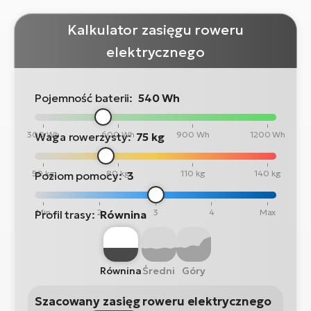
Kalkulator zasięgu roweru
elektrycznego
Pojemność baterii:
540 Wh
300 Wh
600 Wh
900 Wh
1200 Wh
Waga rowerzysty:
75 kg
50 kg
80 kg
110 kg
140 kg
Poziom pomocy:
3
Min
2
3
4
Max
Profil trasy:
Równina
Równina
Średni
Góry
Szacowany zasięg roweru elektrycznego