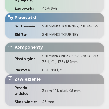
wydajność
Ładowarka
42V/3Ah
Przerzutki
Sortowanie
SHIMANO TOURNEY, 7 BIEGÓW
Shifter
SHIMANO TOURNEY
Komponenty
SHIMANO NEXUS SG-C3001-7D,
Piasta tylna
36H, CL, 135x187mm
Płaszcze
CST 28X1,75
Zawieszenie
Przedni
Zoom 141, skok 45 mm
widelec
Skok widelca
45 mm