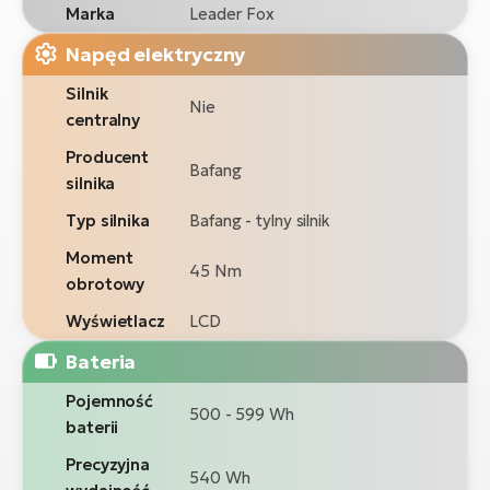
Marka
Leader Fox
Napęd elektryczny
Silnik
Nie
centralny
Producent
Bafang
silnika
Typ silnika
Bafang - tylny silnik
Moment
45 Nm
obrotowy
Wyświetlacz
LCD
Bateria
Pojemność
500 - 599 Wh
baterii
Precyzyjna
540 Wh