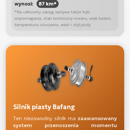
wynosi:
87 km*
*Na całkowity zasięg wpływa także tryb
wspomagania, stan techniczny roweru, wiek baterii,
temperatura otoczenia, wiatr i styl jazdy
Silnik piasty Bafang
Ten niezawodny silnik ma
zaawansowany
system przenoszenia momentu