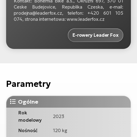
Kontakt: Bohemia bike a.s., Okruzni 697, 370 01
Ceske Budejovice, Republika Czeska, e-mail:
prodejna@leaderfox.cz, telefon: +420 601 105
074, strona internetowa: www.leaderfox.cz
E-rowery Leader Fox
Parametry
Ogólne
Rok
2023
modelowy
Nośność
120 kg