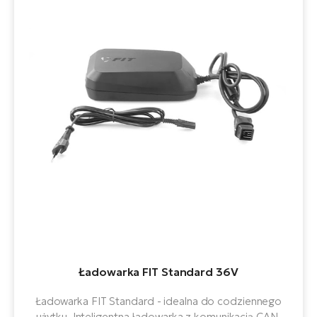
ro
Ra
E-
St
E-
A
E-
ro
BH
Bi
E-
Mo
Ładowarka FIT Standard 36V
E-
ro
Ładowarka FIT Standard - idealna do codziennego
W
użytku. Inteligentna ładowarka z komunikacją CAN.