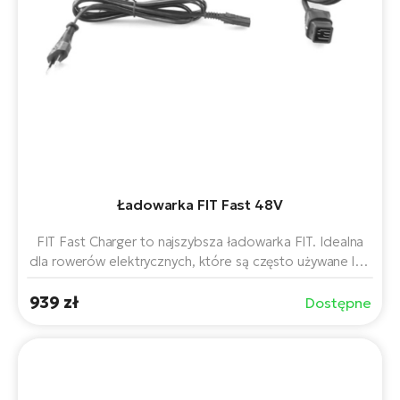
si
E-
GP
ro
lo
Te
E-
ro
S
E-
Ładowarka FIT Fast 48V
ro
Ri
FIT Fast Charger to najszybsza ładowarka FIT. Idealna
dla rowerów elektrycznych, które są często używane lub
E-
muszą być szybko gotowe do użycia.
ro
939 zł
Dostępne
Sa
Cr
E-