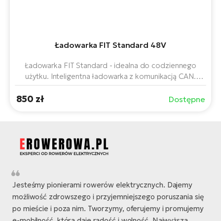
Ładowarka FIT Standard 48V
Ładowarka FIT Standard - idealna do codziennego
użytku. Inteligentna ładowarka z komunikacją CAN.
Kompatybilna ze wszystkimi akumulatorami FIT 2.0 48 V.
850 zł
Dostępne
Jesteśmy pionierami rowerów elektrycznych. Dajemy
możliwość zdrowszego i przyjemniejszego poruszania się
po mieście i poza nim. Tworzymy, oferujemy i promujemy
e-mobilność, która daje radość i wolność. Najwyższa