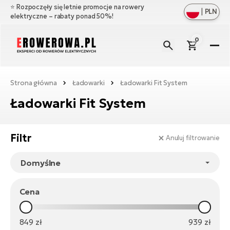
⭐️ Rozpoczęły się letnie promocje na rowery
|
PLN
elektryczne – rabaty ponad 50%!
0
E-
R
Zo
Ma
Strona główna
Ładowarki
Ładowarki Fit System
ws
Ładowarki Fit System
Zo
Ak
Ful
ws
su
Zo
Cz
Filtr
Anuluj filtrowanie
E-
ws
Gó
ro
Zo
W
e-
Oś
Cr
ws
ro
Bł
E-
Ba
Cena
O
Mi
ro
na
Ba
e-
Ła
Ag
849
zł
939
zł
ro