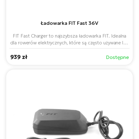
ro
e-
ro
Gi
Ak
Ca
E-
Ładowarka FIT Fast 36V
TE
e-
ro
ro
FIT Fast Charger to najszybsza ładowarka FIT. Idealna
Bu
Go
dla rowerów elektrycznych, które są często używane lub
R2
muszą być szybko gotowe do użycia.
E-
939 zł
Dostępne
Ca
Pe
E-
Rę
ro
Po
Te
ro
E-
Ba
ro
ro
Ke
T
E-
To
Co