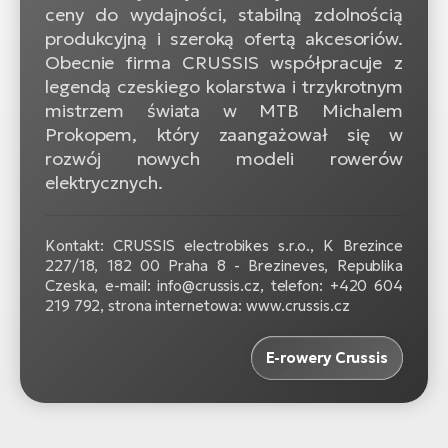
ro
ceny do wydajności, stabilną zdolnością
Ra
produkcyjną i szeroką ofertą akcesoriów.
Obecnie firma CRUSSIS współpracuje z
E-
legendą czeskiego kolarstwa i trzykrotnym
St
mistrzem świata w MTB Michalem
Prokopem, który zaangażował się w
E-
rozwój nowych modeli rowerów
A
elektrycznych.
E-
ro
Kontakt: CRUSSIS electrobikes s.r.o., K Brezince
BH
227/18, 182 00 Praha 8 - Brezineves, Republika
Bi
Czeska, e-mail: info@crussis.cz, telefon: +420 604
219 792, strona internetowa: www.crussis.cz
E-
Mo
E-rowery Crussis
E-
ro
W