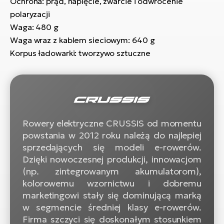
Ochrona: prąd, napięcie, zwarcie i odwrócenie
si
polaryzacji
E-
Waga: 480 g
GP
ro
Waga wraz z kablem sieciowym: 640 g
lo
Te
Korpus ładowarki: tworzywo sztuczne
E-
ro
S
E-
Rowery elektryczne CRUSSIS od momentu
ro
powstania w 2012 roku należą do najlepiej
Ri
sprzedających się modeli e-rowerów.
E-
Dzięki nowoczesnej produkcji, innowacjom
ro
(np. zintegrowanym akumulatorom),
Sa
kolorowemu wzornictwu i dobremu
Cr
marketingowi stały się dominującą marką
w segmencie średniej klasy e-rowerów.
E-
Firma szczyci się doskonałym stosunkiem