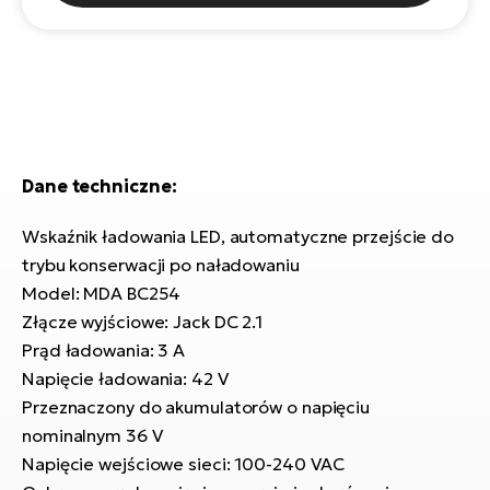
ro
e-
ro
Gi
Ak
Ca
E-
TE
e-
ro
ro
Bu
Go
R2
E-
Dane techniczne:
Ca
Pe
Wskaźnik ładowania LED, automatyczne przejście do
E-
Rę
trybu konserwacji po naładowaniu
ro
Model: MDA BC254
Po
Te
Złącze wyjściowe: Jack DC 2.1
ro
Prąd ładowania: 3 A
E-
Napięcie ładowania: 42 V
Ba
ro
ro
Przeznaczony do akumulatorów o napięciu
Ke
T
nominalnym 36 V
E-
Napięcie wejściowe sieci: 100-240 VAC
To
Co