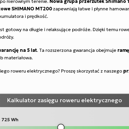
po nierównym terenie.
Nowa grupa przerzutek Shimano 
rczowe SHIMANO MT200
zapewniają łatwe i płynne hamowa
kumulatora i prędkość.
est gotowy na długie i relaksujące podróże. Dzięki temu r
odróży.
arancję na 5 lat
. Ta rozszerzona gwarancja obejmuje
ram
ub materiałowa.
go roweru elektrycznego? Proszę skorzystać z naszego
pr
Kalkulator zasięgu roweru elektrycznego
:
725 Wh