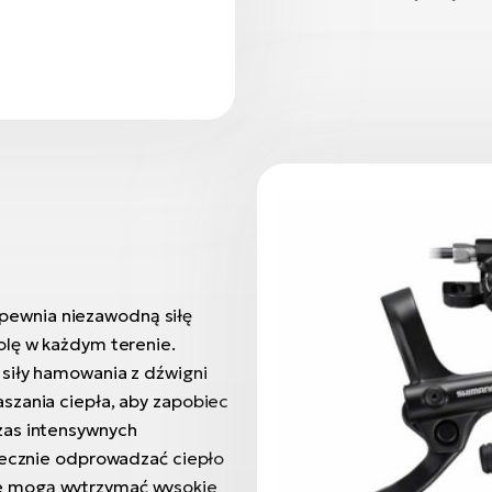
ewnia niezawodną siłę
olę w każdym terenie.
 siły hamowania z dźwigni
szania ciepła, aby zapobiec
zas intensywnych
utecznie odprowadzać ciepło
e mogą wytrzymać wysokie