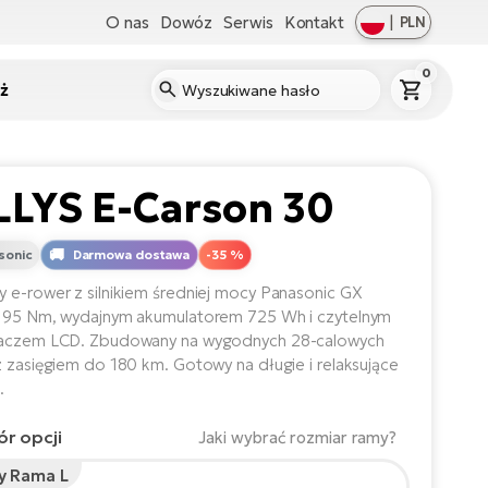
O nas
Dowóz
Serwis
Kontakt
|
PLN
0
ż
LLYS E-Carson 30
sonic
Darmowa dostawa
-35 %
 e-rower z silnikiem średniej mocy Panasonic GX
 95 Nm, wydajnym akumulatorem 725 Wh i czytelnym
laczem LCD. Zbudowany na wygodnych 28-calowych
z zasięgiem do 180 km. Gotowy na długie i relaksujące
.
r opcji
Jaki wybrać rozmiar ramy?
y Rama L