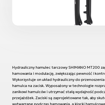
Hydrauliczny hamulec tarczowy SHIMANO MT200 zap
hamowania i modulację, zwiększając pewność i kontr
Wykorzystuje on układ hydrauliczny do przenoszenia
hamulca na zacisk. Wyposażony w technologie rozpra
zanikowi hamulców i utrzymać stałą wydajność podc
przejażdżek. Zaciski są zaprojektowane tak, aby sk
wytwarzane podczas hamowania, a klocki hamulcow