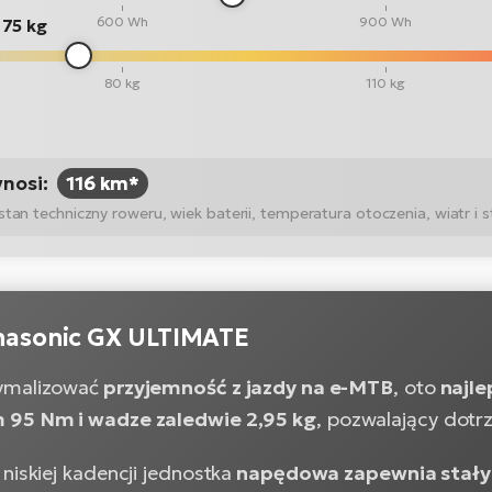
600 Wh
900 Wh
75 kg
80 kg
110 kg
ynosi:
116 km*
n techniczny roweru, wiek baterii, temperatura otoczenia, wiatr i st
anasonic GX ULTIMATE
malizować
przyjemność z jazdy na e-MTB
, oto
najle
95 Nm i wadze zaledwie 2,95 kg
, pozwalający dotrz
niskiej kadencji jednostka
napędowa zapewnia stał