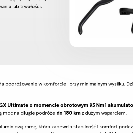
nia lub trwałości.
ia podróżowanie w komforcie i przy minimalnym wysiłku. D
c GX Ultimate o momencie obrotowym 95 Nm i
akumulat
ącą moc na długie podróże
do 180 km
z dużym wsparciem.
luminiową ramę, która zapewnia stabilność i komfort podcz