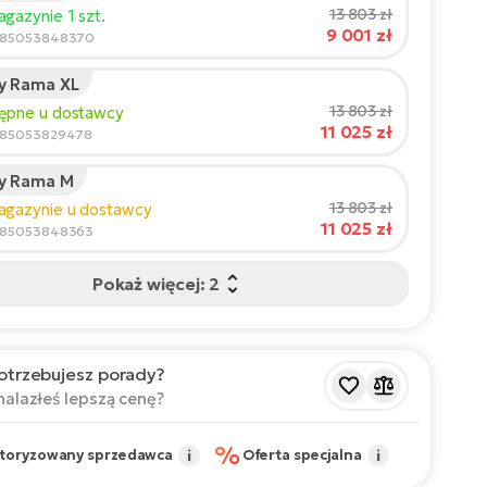
t rowerzysty:
165
cm
13 803 zł
gazynie 1 szt.
9 001 zł
210
585053848370
y Rama XL
cany rozmiar
*
:
17 - 18" (M)
13 803 zł
tępne u dostawcy
 wartości są orientacyjne.
11 025 zł
585053829478
y Rama M
13 803 zł
agazynie u dostawcy
11 025 zł
585053848363
Pokaż więcej: 2
otrzebujesz porady?
nalazłeś lepszą cenę?
%
toryzowany sprzedawca
i
Oferta specjalna
i