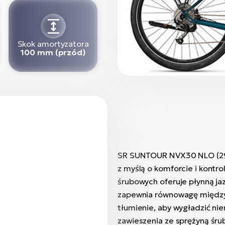
Skok amortyzatora
100 mm (przód)
SR SUNTOUR NVX30 NLO (29)
z myślą o komforcie i kontro
śrubowych oferuje płynną j
zapewnia równowagę między
tłumienie, aby wygładzić n
zawieszenia ze sprężyną śru