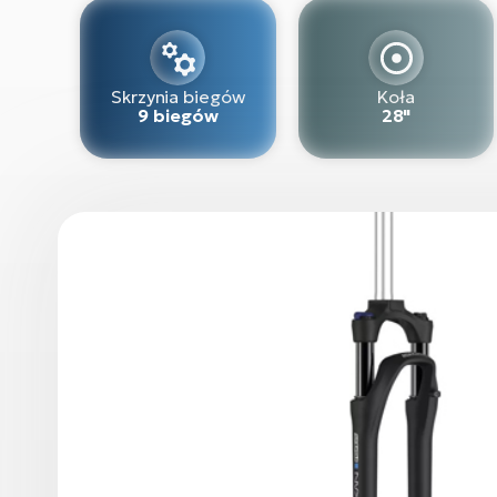
Skrzynia biegów
Koła
9 biegów
28"