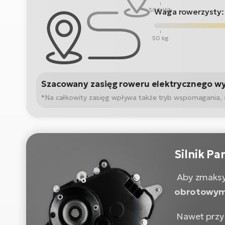
300 Wh
Waga rowerzysty:
50 kg
Szacowany zasięg roweru elektrycznego w
*Na całkowity zasięg wpływa także tryb wspomagania, sta
Silnik P
Aby zmaksy
obrotowym 
Nawet przy 