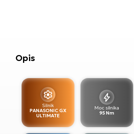
Opis
Silnik
Moc silnika
PANASONIC GX
95 Nm
ULTIMATE