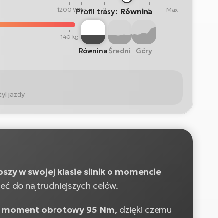
1200 Wh
Min
2
3
4
Max
Profil trasy:
Równina
140 kg
Równina
Średni
Góry
yl jazdy
pszy w swojej klasie silnik o momencie
eć do najtrudniejszych celów.
y moment obrotowy 95 Nm
, dzięki czemu