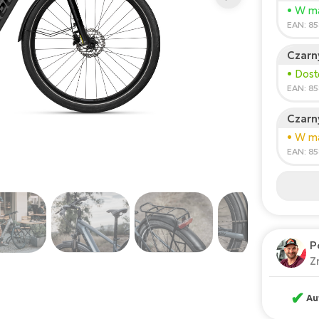
Wzros
• W ma
150
EAN: 8
Czarn
Zale
• Dos
*Podane
EAN: 8
Czarn
• W m
EAN: 8
P
Z
✔
Au