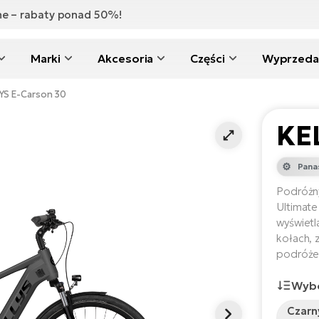
zne – rabaty ponad 50%!
Marki
Akcesoria
Części
Wyprzeda
YS E-Carson 30
KE
Pana
Podróżny
Ultimate
wyświet
kołach, 
podróże
Wybó
Czarn