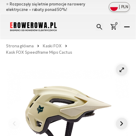
⭐️ Rozpoczęły się letnie promocje na rowery
|
PLN
elektryczne – rabaty ponad 50%!
0
E-
R
Strona główna
Kaski FOX
Zo
Ma
Kask FOX Speedframe Mips Cactus
ws
Zo
Ak
Ful
ws
su
Zo
Cz
E-
ws
Gó
ro
Zo
W
e-
Oś
Cr
ws
ro
Bł
E-
Ba
O
Mi
ro
na
Ba
e-
Ła
Ag
ro