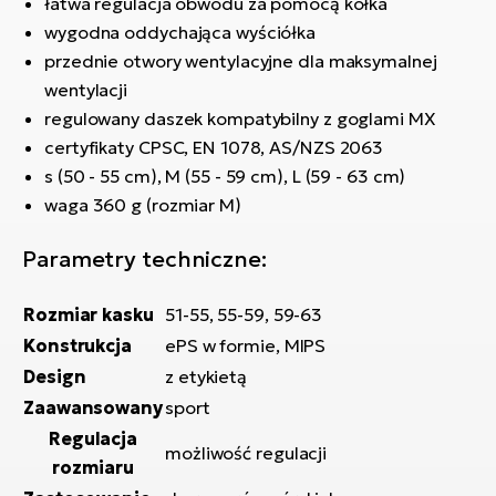
łatwa regulacja obwodu za pomocą kółka
ro
Ra
wygodna oddychająca wyściółka
przednie otwory wentylacyjne dla maksymalnej
E-
wentylacji
St
regulowany daszek kompatybilny z goglami MX
certyfikaty CPSC, EN 1078, AS/NZS 2063
E-
s (50 - 55 cm), M (55 - 59 cm), L (59 - 63 cm)
A
waga 360 g (rozmiar M)
E-
Parametry techniczne:
ro
BH
Bi
Rozmiar kasku
51-55, 55-59, 59-63
Konstrukcja
ePS w formie, MIPS
E-
Design
z etykietą
Mo
Zaawansowany
sport
E-
Regulacja
możliwość regulacji
ro
rozmiaru
W