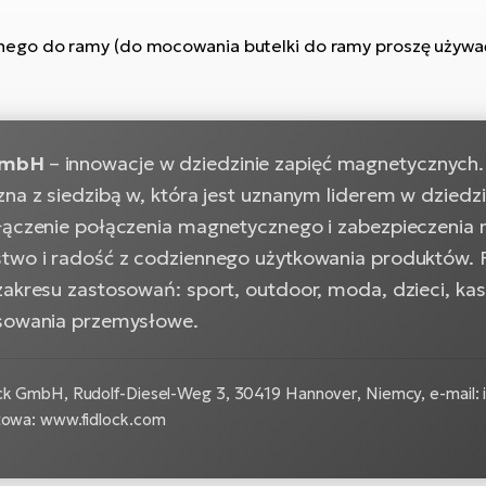
ego do ramy (do mocowania butelki do ramy proszę używać 
GmbH
– innowacje w dziedzinie zapięć magnetycznych
zna z siedzibą w, która jest uznanym liderem w dzied
łączenie połączenia magnetycznego i zabezpieczenia
two i radość z codziennego użytkowania produktów.
zakresu zastosowań: sport, outdoor, moda, dzieci, ka
sowania przemysłowe.
ck GmbH, Rudolf-Diesel-Weg 3, 30419 Hannover, Niemcy, e-mail: i
etowa: www.fidlock.com