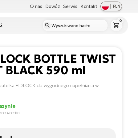
O nas
Dowóz
Serwis
Kontakt
|
PLN
0
ż
DLOCK BOTTLE TWIST
T BLACK 590 ml
 butelka FIDLOCK do wygodnego napełniania w
zynie
1207403118