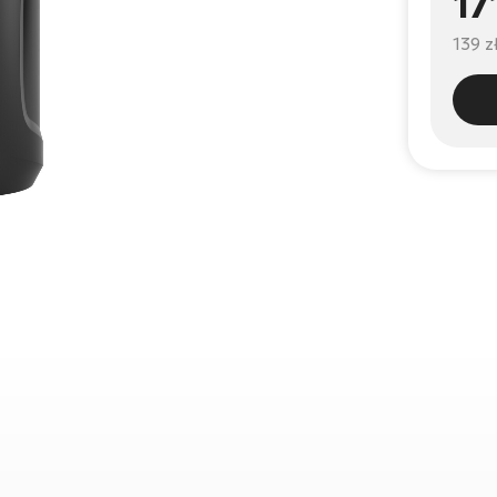
17
139 z