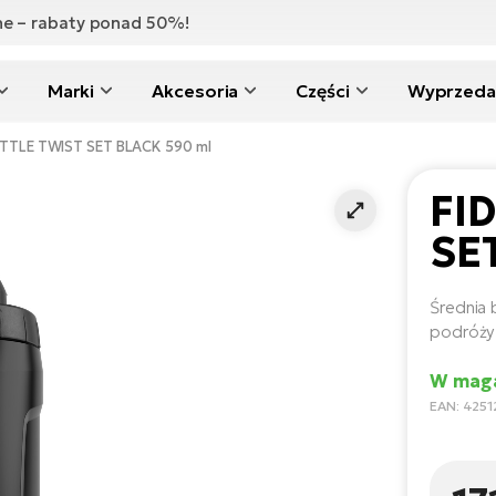
zne – rabaty ponad 50%!
Marki
Akcesoria
Części
Wyprzeda
TTLE TWIST SET BLACK 590 ml
FI
SE
Średnia
podróży
W maga
EAN: 425