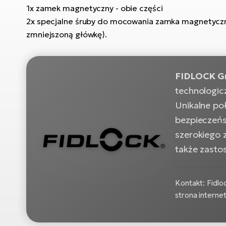
1x zamek magnetyczny - obie części
2x specjalne śruby do mocowania zamka magnetyczn
zmniejszoną główkę).
FIDLOCK 
technologic
Unikalne po
bezpieczeńs
szerokiego 
także zasto
Kontakt: Fidlo
strona intern