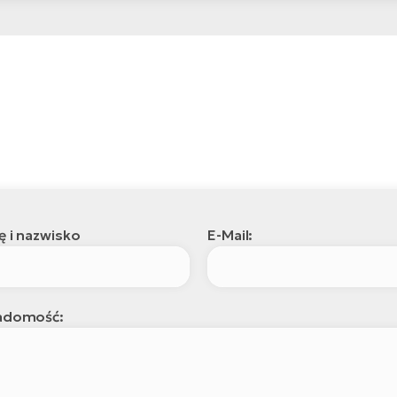
ę i nazwisko
E-Mail:
adomość: