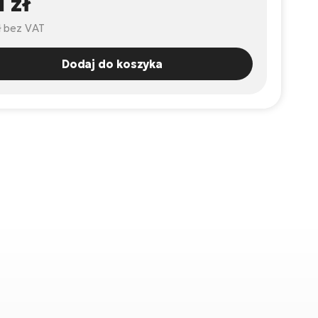
1 zł
ł
bez VAT
Dodaj do koszyka