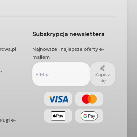
Subskrypcja newslettera
rowa.pl
Najnowsze i najlepsze oferty e-
mailem
-
Zapisz
się
sługi e-