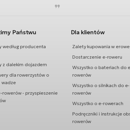
zimy Państwu
Dla klientów
y według producenta
Zalety kupowania w erowe
Dostarczenie e-roweru
y z dalekim dojazdem
Wszystko o bateriach do e
wery dla rowerzystów o
rowerów
j wadze
Wszystko o silnikach do e-
e-rowerów - przyspieszenie
rowerów
rów
Wszystko o e-rowerach
Podręczniki i instrukcje ob
rowerów